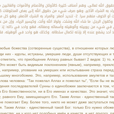
حقوق الله تعالى، وهم أصناف كثيرة كالأوثان والأصنام والأموات والغائبين 
أنداد على نوعين: 1- تنديد أكبر: والمراد به الشرك الأكبر، وهو صرف شيء من حقوق الله إلى بعض
القبور والذبح لها، وقد يكون خفيا، كالتوكل على الأموات أو الخوف منهم سرا. 2- تنديد أ
 وكقول الرجل: ما شاء الله وشئت، ولولا الله وأنت، وكيسير الرياء. وإن من 
في شيء من ربوبيته وألوهيته وأسمائه وصفاته، فهو واحد في ذاته؛ إذ لا نظ
 أحد يشفع عنده إلا بإذنه لكمال سلطانه. وكذلك هو واحد في ألوهيته، فلا يع
юбые божества (сотворенные существа), в отношении которых лю
ди них - идолы, истуканы, умершие люди, души отсутствующих и 
отметить, что приобщение Аллаху равных бывает 2 видов: 1) то,
 Это может быть видимым поклонением (явным), например, прекл
, например, упование на умерших или испытывание страха перед н
льшому многобожию. Это, например, использование амулетов и тал
ова человека: "Так пожелал Аллах и пожелал ты", "Если бы не вы 
ения последователей Сунны о единобожии заключаются в том, что
 Его божественности, ни в Его именах и качествах. Это значит, чт
у, равного Ему, замещающего Его. Также Аллах - единственный та
 не помогает Ему. Более того, никто не может даже заступаться п
ия. Также Аллах - единственный такой Бог: только Его нужно обоже
качества: ни у кого нет подобных имён и качеств, и нет другого, р