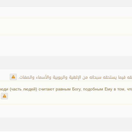
قه فيما يستحقه سبحانه من الإلهية والربوبية والأسماء والصفات
 люди (часть людей) считают равным Богу, подобным Ему в том, ч
.