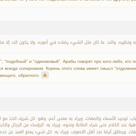
ثله ونظيره، والند: ما كان مثل الشيء يضاده في أموره، ولا يكون الند إلا م
, "подобный" и "одинаковый". Арабы говорят про кого-либо, кто п
ся всегда соперником. Корень этого слова имеет смысл "отдаление
чающего, обратного.
اب: توحيد الأسماء والصفات، ويراد به معنى أعم، وهو: كل شريك اتخذ مع ال
هية عند الكلام على شرك الطاعة ونحوه، ويراد به: الرؤساء من الرجال والك
الصفات. ويطلق أيضا عند أهل التصوف، ويراد به: كل شيء يمنع العبد عن خد