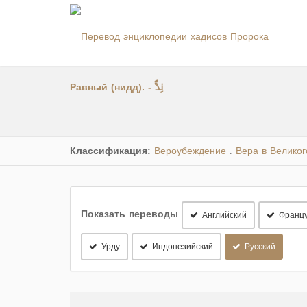
Равный (нидд). - نِدٌّ
Классификация:
Вероубеждение
Вера в Велико
.
Показать переводы
Английский
Францу
Урду
Индонезийский
Русский