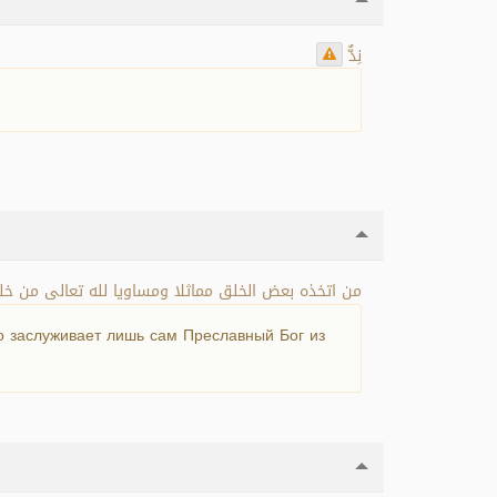
نِدٌّ
من اتخذه بعض الخلق مماثلا ومساويا لله تعالى من خل.
то заслуживает лишь сам Преславный Бог из