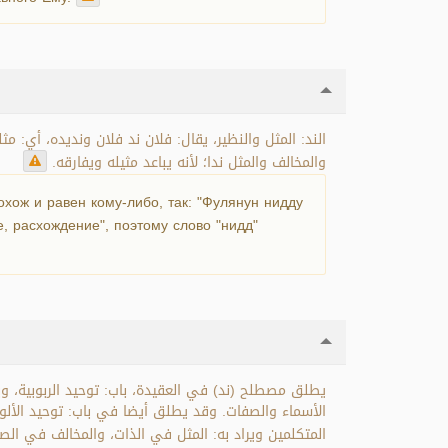
الند: المثل والنظير، يقال: فلان ند فلان ونديده، أي: م
والمخالف والمثل ندا؛ لأنه يباعد مثيله ويفارقه.
охож и равен кому-либо, так: "Фулянун нидду
, расхождение", поэтому слово "нидд"
يطلق مصطلح (ند) في العقيدة، باب: توحيد الربوبية، وب
الأسماء والصفات. وقد يطلق أيضا في باب: توحيد الألو
المتكلمين ويراد به: المثل في الذات، والمخالف في .