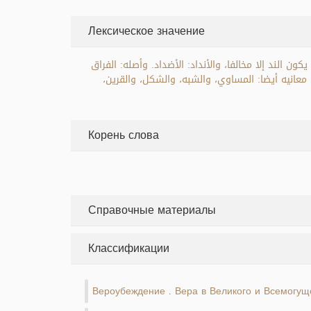
Лексическое значение
ون الند إلا مخالفا، والأنداد: الأضداد. وأصله: الفراق
من معانيه أيضا: المساوي، والشبه، والشكل، والقرين
Корень слова
Справочные материалы
Классификации
Вероубеждение
Вера в Великого и Всемогущ
.