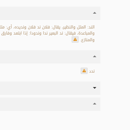
الند: المثل والنظير، يقال: فلان ند فلان ونديده، أي: مثل
والمباعدة، فيقال: ند البعير ندا وندودا: إذا ابتعد وف،
والمنازع.
ندد