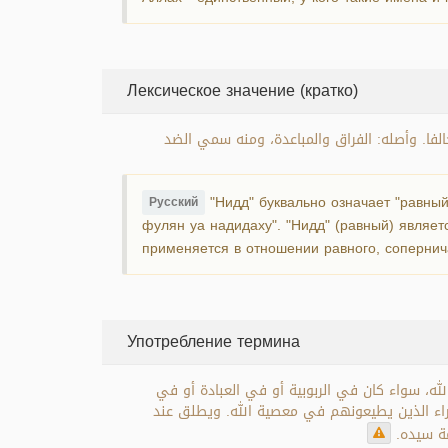
Лексическое значение (кратко)
خالفا. وأصله: الفراق والمباعدة، ومنه سمي الضد
"Нидд" буквально означает "равный"
Русский
фулян уа надидаху". "Нидд" (равный) являет
применяется в отношении равного, соперни
Употребление термина
له، سواء كان في الربوبية أو في العبادة أو في
براء الذين يطيعونهم في معصية الله. ويطلق عند
مة سيده