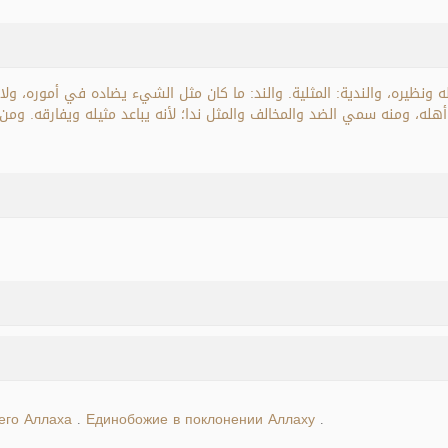
ه ونظيره، والندية: المثلية. والند: ما كان مثل الشيء يضاده في أموره، ولا يك
ارق أهله، ومنه سمي الضد والمخالف والمثل ندا؛ لأنه يباعد مثيله ويفارقه. و
его Аллаха
Единобожие в поклонении Аллаху
.
.