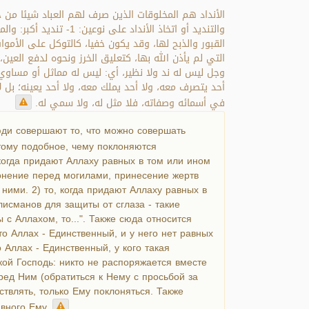
الأنداد هم المخلوقات الذين صرف لهم العباد شيئا من .
والتنديد أو اتخاذ ال
التي لم يأذن الله بها، كتعليق الخرز ونحوه لدفع العين،
وجل ليس له ند ولا نظير، أي: ليس له مماثل أو مساوي 
أحد يتصرف معه، ولا أحد يملك معه، ولا أحد يعينه؛ بل لا
في أسمائه وصفاته، فلا مثل له، ولا سمي له.
ди совершают то, что можно совершать
тому подобное, чему поклоняются
 когда придают Аллаху равных в том или ином
онение перед могилами, принесение жертв
ими. 2) то, когда придают Аллаху равных в
исманов для защиты от сглаза - такие
с Аллахом, то...". Также сюда относится
 Аллах - Единственный, и у него нет равных
о Аллах - Единственный, у кого такая
кой Господь: никто не распоряжается вместе
еред Ним (обратиться к Нему с просьбой за
ствлять, только Ему поклоняться. Также
авного Ему.