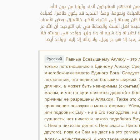
ممن اتخذهم المشركون أنداد وأربابا من دون الله
 المخلوقات كالعبادة ونحوها، وهذا التنديد قد يكون ظاهرا، كعبادة
صغر: والمراد به الشرك الأصغر، وهو كل ما كان وسيلة إلى الشرك الأكبر، كالتعلق ببعض الأسباب
عقيدة أهل السنة والجماعة في باب التوحيد: أن الله عز
ير له ولا شبيه له ولا وزير، وواحد في ربوبيته فلا
بد إلا هو عز وجل، ولا يتأله إلا إليه. وواحد أيضا
Равные Всевышнему Аллаху - это л
Русский
только по отношению к Единому Аллаху. Сре
многобожники вместо Единого Бога. Следует 
поклонении, что является большим ширком.
для них, а может быть невидимым (скрытым)
малом, и что по сути является дорогой к бо
причины не разрешены Аллахом. Также это сл
проявление показухи в малых формах. Убежд
или подобных Ему - ни в Его господстве, ни в
сущность: нет ничего и никого подобного Ем
с Ним и никто не делит с Ним власть. Никто
другого), пока он Сам не даст на это соглас
Аллах - единственный, у кого такие имена и 