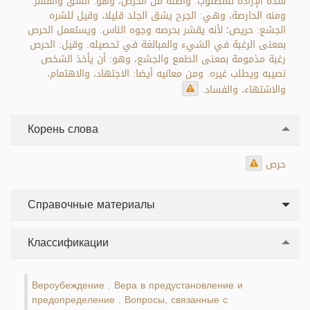
شدة الإرادة للمطلوب. وأصله من الحرص، وهو: الشق والقشر.
ومنه الحارصة، وهي: الجرح يشق الجلد قليلا، وقيل للشره
الجشع: حريص؛ لأنه يقشر بحرصه وجوه الناس. ويستعمل الحرص
بمعنى الرغبة في الشيء والمبالغة في تحصيله. وقيل: الحرص
رغبة مذمومة بمعنى الطمع والجشع، وهو: أن يأخذ الشخص
نصيبه ويطلب غيره. ومن معانيه أيضا: الاجتهاد، والاهتمام،
والاشتهاء، والفساد.
Корень слова
حرص
Справочные материалы
Классификации
Вероубеждение
Вера в предустановление и
.
предопределение
Вопросы, связанные с
.