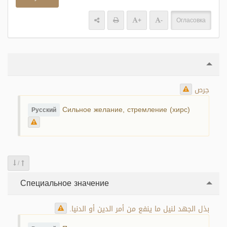
+
-
Огласовка
حِرص
Сильное желание, стремление (хирс)
Русский
/
Специальное значение
بذل الجهد لنيل ما ينفع من أمر الدين أو الدنيا.