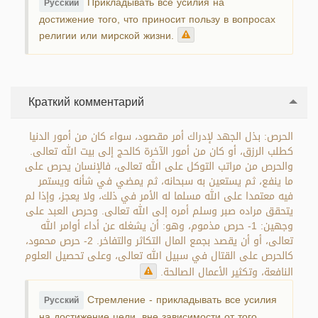
Прикладывать все усилия на
Русский
достижение того, что приносит пользу в вопросах
религии или мирской жизни.
Краткий комментарий
الحرص: بذل الجهد لإدراك أمر مقصود، سواء كان من أمور الدنيا
كطلب الرزق، أو كان من أمور الآخرة كالحج إلى بيت الله تعالى.
والحرص من مراتب التوكل على الله تعالى، فالإنسان يحرص على
ما ينفع، ثم يستعين به سبحانه، ثم يمضي في شأنه ويستمر
فيه معتمدا على الله مسلما له الأمر في ذلك، ولا يعجز، وإذا لم
يتحقق مراده صبر وسلم أمره إلى الله تعالى. وحرص العبد على
وجهين: 1- حرص مذموم، وهو: أن يشغله عن أداء أوامر الله
تعالى، أو أن يقصد بجمع المال التكاثر والتفاخر. 2- حرص محمود،
كالحرص على القتال في سبيل الله تعالى، وعلى تحصيل العلوم
النافعة، وتكثير الأعمال الصالحة.
Стремление - прикладывать все усилия
Русский
на достижение цели, вне зависимости от того,