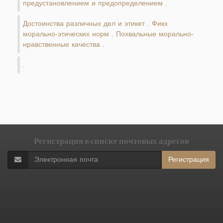
предустановлением и предопределением
.
Достоинства различных дел и этикет
Фикх
.
морально-этических норм
Похвальные морально-
.
нравственные качества
.
.
Регистрация в списке почтовых адресов
Регистрация