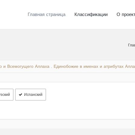
Главная страница
Классификации
О проек
Гла
го и Всемогущего Аллаха
Единобожие в именах и атрибутах Алла
.
зский
Испанский