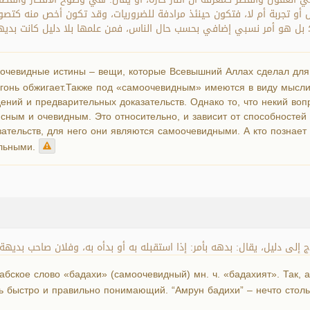
جربة أم لا، فتكون حينئذ مرادفة للضروريات، وقد تكون أخص منه كتصور الح
؛ بل هو أمر نسبي إضافي بحسب حال الناس، فمن علمها بلا دليل كانت بديهي
очевидные истины – вещи, которые Всевышний Аллах сделал для
огонь обжигает.Также под «самоочевидным» имеются в виду мысли
ений и предварительных доказательств. Однако то, что некий воп
ясным и очевидным. Это относительно, и зависит от способностей
ательств, для него они являются самоочевидными. А кто познает и
ельными.
 إلى دليل، يقال: بدهه بأمر: إذا استقبله به أو بدأه به، وفلان صاحب بديهة
бское слово «бадахи» (самоочевидный) мн. ч. «бадахият». Так, а
ть быстро и правильно понимающий. “Амрун бадихи” – нечто столь 