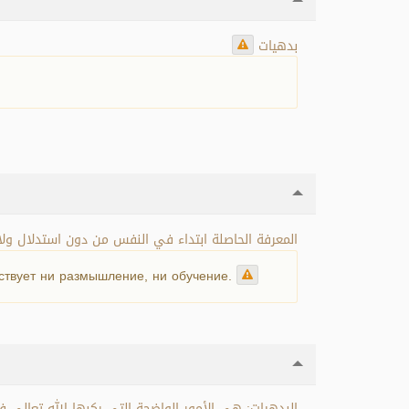
بدهيات
المعرفة الحاصلة ابتداء في النفس من دون استدلال ول.
ствует ни размышление, ни обучение.
البدهيات: هي الأمور الواضحة التي ركبها الله تعالى 