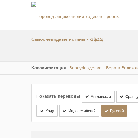
Самоочевидные истины - بدهيات
Классификация:
Вероубеждение
Вера в Велико
.
Показать переводы
Английский
Францу
Урду
Индонезийский
Русский