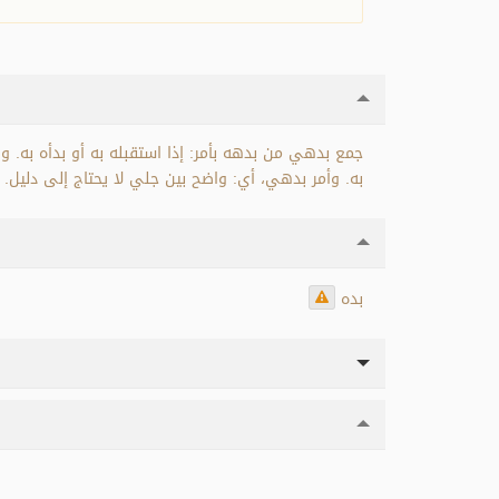
جمع بدهي من بدهه بأمر: إذا استقبله به أو بدأه به. وا
به. وأمر بدهي، أي: واضح بين جلي لا يحتاج إلى دليل. .
بده