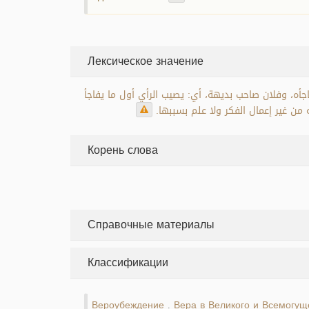
Лексическое значение
اجأه، وفلان صاحب بديهة، أي: يصيب الرأي أول ما يفاجأ
 من غير إعمال الفكر ولا علم بسببها
Корень слова
Справочные материалы
Классификации
Вероубеждение
Вера в Великого и Всемогущ
.