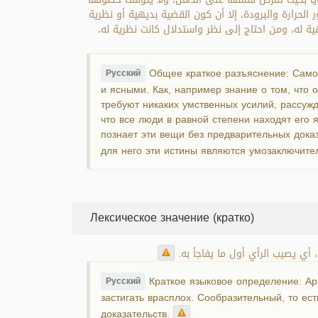
رارة والبرودة، إلا أن كون القضية بديهية أو نظرية
ة له، ومن احتاج إلى نظر واستدلال كانت نظرية له
Общее краткое разъяснение: Само
Русский
и ясными. Как, например знание о том, что 
требуют никаких умственных усилий, рассужд
что все люди в равной степени находят его 
познает эти вещи без предварительных доказ
для него эти истины являются умозаключит
Лексическое значение (кратко)
، أي يصيب الرأي أول ما يفاجأ به
Краткое языковое определение: Ара
Русский
застигать врасплох. Сообразительный, то ес
доказательств.