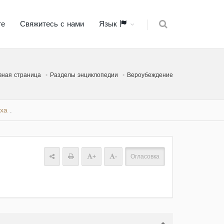
те
Свяжитесь с нами
Язык
вная страница
Разделы энциклопедии
Вероубеждение
ха
.
+
-
Огласовка