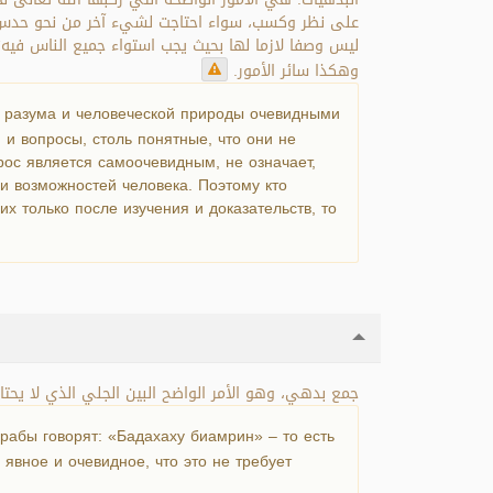
على نظر وكسب، سواء احتاجت لشيء آخر من نحو حدس أو ت
ليس وصفا لازما لها بحيث يجب استواء جميع الناس فيه،
وهكذا سائر الأمور.
 разума и человеческой природы очевидными
 и вопросы, столь понятные, что они не
рос является самоочевидным, не означает,
 и возможностей человека. Поэтому кто
х только после изучения и доказательств, то
جمع بدهي، وهو الأمر الواضح البين الجلي الذي لا يحتاج.
рабы говорят: «Бадахаху биамрин» – то есть
явное и очевидное, что это не требует