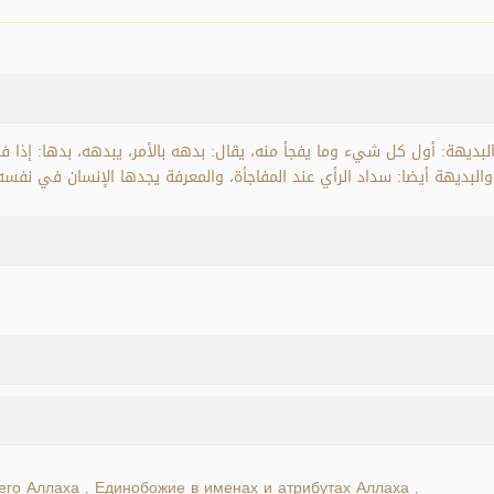
لبديهة: أول كل شيء وما يفجأ منه، يقال: بدهه بالأمر، يبدهه، بدها: إذا ف
والبديهة أيضا: سداد الرأي عند المفاجأة، والمعرفة يجدها الإنسان في نفسه
его Аллаха
Единобожие в именах и атрибутах Аллаха
.
.