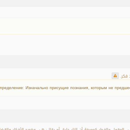
ا فكر
пределение: Изначально присущие познания, которым не предше
في العقول والفطر كمعرفة أن النار حارة، أو يقال: هي وضوح الأفكار والق