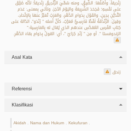
زِنْدِيقاً، وأَصْلُها: الضِّيقُ، ومنه سُمِّيَ الزِّنْدِيقُ زِنْديقاً؛ لأنّه ضَيَّقَ
على نَفْسِهِ؛ فَجَحَدَ الشَّرِيعَةَ واليَوْمَ الآخِرَ، وتأتي بِمعنى: عَدَم
التَّدَيُّنِ بِدِينٍ، والقَوْل بِدَوامِ الدَّهْرِ، والعَرَبُ تُعَبِّرُ عنها بِالإلْحادِ،
وقِيلَ: الزَّنْدَقَةُ لَفْظٌ فَارِسِيٌّ مُعَرَّبٌ، كأَنَّ أَصله " زَنْدَو"، الدّالة على
كِتابِ الفُرسِ المُقدَّسِ عندهم الذي يُقال له بِالفارِسِية:"
الزندوفستا ". أو مِن " زَنْدِ كِرَايْ "، أَي: القولُ بِدَوامِ بقاءَ الدَّهْرِ.
Asal Kata
زندق
Referensi
Klasifikasi
Akidah
Nama dan Hukum
Kekufuran
.
.
.