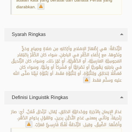
adalah kata yang berasal dari Bahasa Persia yang
diarabkan.
Syarah Ringkas
الزَّنْدَقَةُ: هي إِظْهارُ الإسْلامِ وأرْكانِهِ مِن صَلاةٍ وصِيامٍ وحَجٍّ
ونَحْوِها، مع إِخْفاءِ الكُفْرِ في الباطِنِ، سَواء كان الكُفْرُ بِاعْتِقادِ
المَجوسِيَّةِ الفارِسِيَّةِ، أو الدَّهْرِيَّةِ، أو غَيْرَ ذلك، وسَواء كان الزِّنْديقُ
في باطِنِهِ يَهُودِيًّا أو نَصْرانِيًّا أو مُشْرِكاً أو وثَنِيًّا، وسَواء كان
مُعَطِّلًا لِلخالِقِ ولِلنُّبُوَّةِ، أو لِلنُّبُوَّةِ فقَط، أو لِنُبُوَّةِ نَبِيِّنا صلَّى الله
عليه وسلَّم فقط.
Definisi Linguistik Ringkas
عَدَمُ الإِيمانِ بِالآخِرَةِ ووَحْدانِيَّةِ الخالِقِ، يُقال: تَزَنْدَقَ فُلانٌ، أيْ: صارَ
زِنْدِيقاً، وتأتي بِمعنى عَدَمِ التَّدَيُّنِ بِدِينٍ، والقَوْلِ بِدَوامِ الدَّهْرِ،
وأَصْلُها: الضِّيقُ، وقِيل: الزَّنْدَقَةُ لَفْظٌ فَارِسِيٌّ مُعَرَّبٌ.