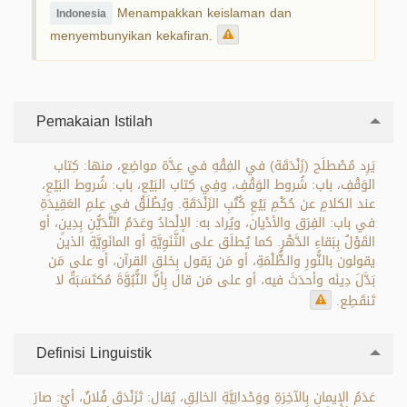
Menampakkan keislaman dan
Indonesia
menyembunyikan kekafiran.
Pemakaian Istilah
يَرِد مُصْطلَح (زَنْدَقَة) في الفِقْهِ في عِدَّة مواضِع، منها: كِتاب
الوَقْفِ، باب: شُروط الوَقْفِ، وفِي كِتاب البَيْعِ، باب: شُروط البَيْعِ،
عند الكلامِ عن حُكْمِ بَيْعِ كُتُبِ الزَنْدَقَةِ. ويُطْلَقُ في عِلمِ العَقِيدَةِ
في باب: الفِرَق والأدْيان، ويُراد به: الإلْحادُ وعَدَمُ التَّدَيُّنِ بِدِينٍ، أو
القَوْلُ بِبَقاءِ الدَّهْرِ. كما يُطلَق على الثَّنَوِيَّةِ أو المانَوِيَّةِ الذين
يقولون بالنُّورِ والظُّلْمَةِ، أو مَن يَقول بِخلقِ القرآن، أو على مَن
بَدَّلَ دِينَه وأحدَثَ فيه، أو على مَن قال بِأنَّ النُّبُوَّةَ مُكتَسَبَةٌ لا
تَنقَطِع.
Definisi Linguistik
عَدَمُ الإِيمانِ بِالآخِرَةِ ووَحْدانِيَّةِ الخالِقِ، يُقال: تَزَنْدَقَ فُلانٌ، أيْ: صارَ