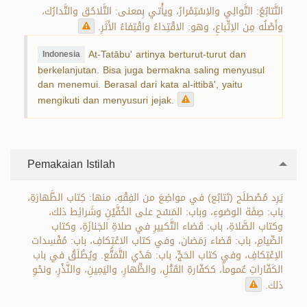
التَّتابُعُ: التَّوالِي والاِسْتِمْرارُ، ويأْتي بِمعنى: التَّلاحُق والتَّدارُك،
وأَصْلُه مِن الاِتِّباعِ، وهو: الاقْتِداءُ واقْتِفاءُ الأَثَرِ.
At-Tatābu' artinya berturut-turut dan
Indonesia
berkelanjutan. Bisa juga bermakna saling menyusul
dan menemui. Berasal dari kata al-ittibā', yaitu
mengikuti dan menyusuri jejak.
Pemakaian Istilah
يَرِد مُصْطلَح (تَتابُع) في مواضِعَ من الفِقْهِ، منها: كِتاب الطَّهارَةِ،
باب: صِفَة الوضوءِ، وباب: المَسْح على الخُفَّيْنِ وشَرائِط ذلك،
وكتاب الصَّلاةِ، باب: قَضاء التَّكبيرِ في صلاةِ الجَنازَةِ، وكتاب
الصِّيامِ، باب: قَضاء رَمَضان، وفي كتاب الاعْتِكافِ، باب: مُفْسِدات
الاِعْتِكافِ، وفي كتاب الحَجِّ، باب: هَدْي التَّمَتُّع. ويُطْلَقُ في باب
الكَفّاراتِ عُموماً، ككفّارةِ القَتْلِ، والظِّهارِ، واليَمِينِ، والنَّذْرِ، ونحْوِ
ذلك.