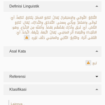
Definisi Linguistik
التَّتابُعُ: التَّوالِي والاِسْتِمْرارُ، يُقالُ: تَتابَعَ المَطَرُ، يَتَتابَعُ، تَتابُعاً، أيْ:
تَوالَى واسْتَمَرَّ. ويأْتي بِمعنى: التَّلاحُق والتَّدارُك، يُقال: تَتابَعَ
النّاسُ، أيْ: لَحِقَ وأَدْرَكَ بَعْضُهُم بَعْضاً. وأَصْلُه مِن الاِتِّباعِ، وهو:
الاقْتِداءُ واقْتِفاءُ أَثَرِ الماشِي، يُقالُ: اتَّبَعَهُ، يَتَّبِعُهُ، اتِّباعاً، أيْ:
اقْتَفَى أَثَرَهُ. والتّابِعُ: التّالِي والماشِي خَلْفَ غَيْرِهِ.
Asal Kata
تبع
Referensi
Klasifikasi
Lainnya
.