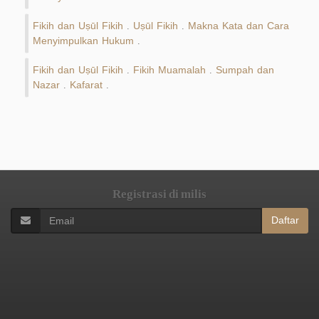
Fikih dan Uṣūl Fikih
Uṣūl Fikih
Makna Kata dan Cara
.
.
Menyimpulkan Hukum
.
Fikih dan Uṣūl Fikih
Fikih Muamalah
Sumpah dan
.
.
Nazar
Kafarat
.
.
Registrasi di milis
Daftar