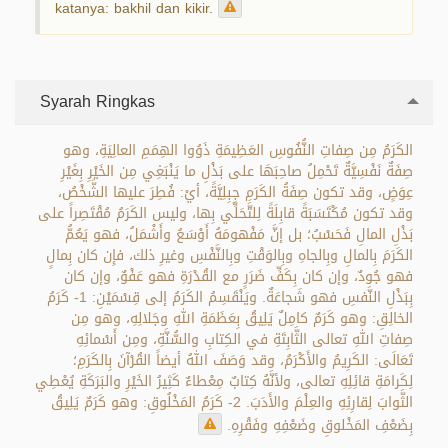
katanya: bakhil dan kikir.
Syarah Ringkas
الكَرَمُ مِن صِفاتِ النُّفُوسِ العَظِيمَةِ ذَوُوا الهِمَمِ العالِيَةِ، وهو
صِفَةٌ نَفْسِيَّةٌ تَحْمِلُ صاحِبَهَا على بَذْلِ ما يَنْبَغِي مِن الخَيْرِ بِغَيْرِ
عِوَضٍ، وقد تكون صِفَةُ الكَرَمِ جِبِلِيَّةً، أيْ: فُطِرَ عليها الشَّخْصُ،
وقد تكون مُكْتَسَبَةً قابِلَةً لِلتَّحَلِّي بِها، وليس الكَرَمُ مُقْتَصِراً على
بَذْلِ المالِ فَحَسْبُ؛ بل إنَّ مَفْهومَهُ أَوْسَعُ وأَشْمَلُ، فهو يَعُمُّ
الكَرَمَ بِالمالِ وبِالجاهِ وبِالوَقْتِ وبِالنَّفْسِ وغيرِ ذلك، فإِن كان بِمالٍ
فهو جُودٌ، وإن كان بِكَفِّ ضَرَرٍ مع القُدْرَةِ فهو عَفْوٌ، وإن كان
بِبَذْلِ النَّفسِ فهو شَجاعَةٌ. ويَنْقَسِمُ الكَرَمُ إلى قِسْمَيْنِ: 1- كَرَمُ
الخالِقِ: وهو كَرَمٌ كامِلٌ يَلِيقُ بِعَظَمَةِ اللهِ وجَلالِهِ، وهو مِن
صِفاتِ اللهِ تعالى الثَّابِتَةِ في الكِتابِ والسُّنَّةِ، ومِن أَسْمائِهِ
تَعَالَى: الكَرِيمُ والأَكْرَمُ، وقد وَصَفَ اللهُ أيضاً القُرْآنَ بِالكَرَمِ؛
لِكَرامَةِ قائِلِهِ تعالى، ولأنَّهُ كِتابٌ مِعْطاءٌ كَثِيرُ الخَيْرِ والبَرَكَةِ يُعْطِي
الثَّوابَ لِقارِئِهِ والعِلْمَ والأَدَبَ. 2- كَرَمُ المَخْلُوقِ: وهو كَرَمٌ يَلِيقُ
بِضَعْفِ المَخْلوقِ وضَعْفِهِ وفَقْرِهِ.