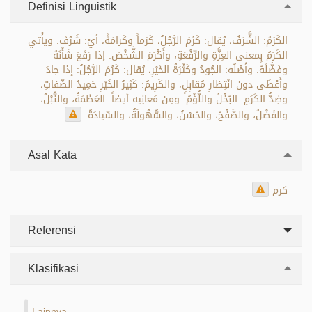
Definisi Linguistik
الكَرَمُ: الشَّرَفُ، يُقال: كَرُمَ الرَّجُلُ، كَرَماً وكَرامَةً، أيْ: شَرُفَ. ويأْتي
الكَرَمُ بِمعنى العِزَّةِ والرِّفْعَةِ، وأَكْرَمَ الشَّخْصَ: إذا رَفَعَ شَأْنَهُ
وفَضَّلَهُ. وأَصْلُه: الجُودُ وكَثْرَةُ الخَيْرِ، يُقال: كَرُمَ الرَّجُلُ: إذا جادَ
وأَعْطَى دون انْتِظارِ مُقابِلٍ، والكَرِيمُ: كَثِيرُ الخَيْرِ حَمِيدُ الصِّفاتِ،
وضِدُّ الكَرَمِ: البُخْلُ واللُّؤْمُ. ومِن مَعانِيه أيضاً: العَظَمَةُ، والنُّبْلُ،
والفَضْلُ، والصَّفْحُ، والحُسْنُ، والسُّهُولَةُ، والسِّيادَةُ.
Asal Kata
كرم
Referensi
Klasifikasi
Lainnya
.