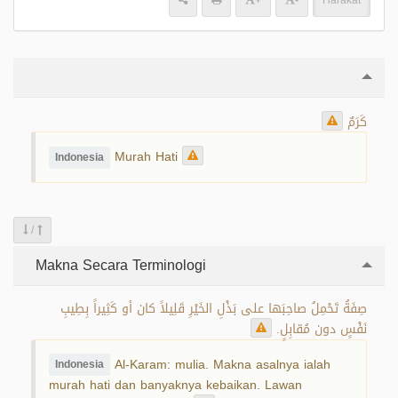
+
-
Harakat
كَرَمٌ
Murah Hati
Indonesia
/
Makna Secara Terminologi
صِفَةُ تَحْمِلُ صاحِبَها على بَذْلِ الخَيْرِ قَلِيلاً كان أو كَثِيراً بِطِيبِ
نَفْسٍ دون مُقابِلٍ.
Al-Karam: mulia. Makna asalnya ialah
Indonesia
murah hati dan banyaknya kebaikan. Lawan