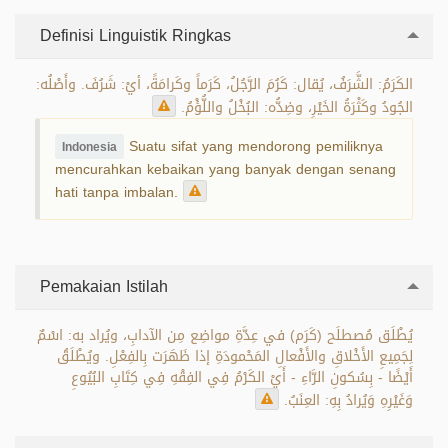
Definisi Linguistik Ringkas
الكَرَمُ: الشَّرَفُ، يُقال: كَرُمَ الرَّجُلُ، كَرَماً وكَرامَةً، أيْ: شَرُفَ. وأَصْلُه:
الجُودُ وكَثْرَةُ الخَيْرِ، وضِدُّه: البُخْلُ واللُّؤْمُ.
Suatu sifat yang mendorong pemiliknya
Indonesia
mencurahkan kebaikan yang banyak dengan senang
hati tanpa imbalan.
Pemakaian Istilah
يُطْلَق مُصطلَح (كَرَم) في عِدَّةِ مواضِع مِن الآدابِ، ويُراد به: اسْمٌ
لِجَمِيعِ الأَخْلاقِ والأَفْعالِ المَحْمودَةِ إذا ظَهَرَت بِالفِعْلِ. ويُطْلَقُ
أَيْضًا - بِسُكونِ الرَّاءِ - أَيْ الكَرْمُ فِي الفِقْهِ فِي كِتَابِ البُيُوعِ
وَغَيْرِهِ وَيُرادُ بِهِ: العِنَبُ.