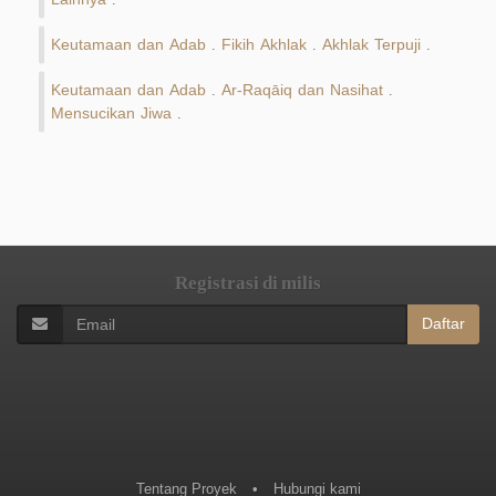
Keutamaan dan Adab
Fikih Akhlak
Akhlak Terpuji
.
.
.
Keutamaan dan Adab
Ar-Raqāiq dan Nasihat
.
.
Mensucikan Jiwa
.
Registrasi di milis
Daftar
Tentang Proyek
•
Hubungi kami