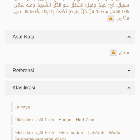
سَحِيقٌ، أيْ: بَعِيدٌ. وقِيل: السَّحْقُ هو الدَّقُّ الشَّدِيدُ، ومنه سُمِّيَ
هذا الفِعْلُ سِحاقاً؛ لأنّ كُلَّ واحِدَةٍ تَضْغَطُ بِثَدْيِها وأَعْضائِها على
الأُخْرى.
Asal Kata
سحق
Referensi
Klasifikasi
Lainnya
.
Fikih dan Uṣūl Fikih
Hudud
Had Zina
.
.
.
Fikih dan Uṣūl Fikih
Fikih Ibadah
Ṭahārah
Wudu
.
.
.
.
Pembatal-pembatal Wudu
.