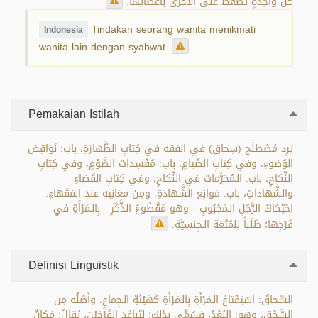
كلَّ واحِدَةٍ تضغَطُ على الأخرى بأعضائِها.
Tindakan seorang wanita menikmati
Indonesia
wanita lain dengan syahwat.
Pemakaian Istilah
يَرِد مُصْطلَح (سِحاق) في الفقه في كِتابِ الطَّهارَةِ، باب: نَواقِض
الوُضوءِ، وفي كِتابِ الصِّيامِ، باب: مُفْسِدات الصَّوْمِ، وفي كِتابِ
النِّكاحِ، باب: الـمُحَرَّمات في النِّكاحِ، وفي كِتابِ القَضاءِ
والشَّهاداتِ، باب: مَوانِع الشَّهادَةِ. ومِن معَانِيه عند الفقَهاءِ:
احْتِكاكُ الرَّجُلِ الـمَجْبُوبِ - وهو مَقْطُوعُ الذَّكَرِ - بِالـمَرْأَةِ في
فَرْجِها؛ طَلَباً لِلمُتْعَةِ الـجِنسِيَّةِ.
Definisi Linguistik
السِّحاقُ: اسْتِمْتاعُ الـمَرْأَةِ بِالـمَرْأَةِ كَهَيْئَةِ الـجِماعِ. وأَصْلُه مِن
السَّحْقِ، وهو: البُعْدُ، فسُمِّي بذلك؛ لِتَباعُدِ الفَرْجَيْنِ، يُقالُ: مَكانٌ