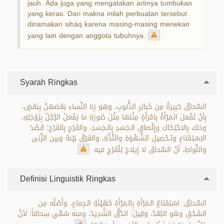
jauh. Ada juga yang mengatakan artinya tumbukan
yang keras. Dari makna inilah perbuatan tersebut
dinamakan siḥāq karena masing-masing menekan
yang lain dengan anggota tubuhnya.
Syarah Ringkas
السِّحاقُ كبِيرَةٌ مِن كَبائِرِ الذُّنوبِ، وهو زِنا النِّساءِ بَعْضهنَّ بِبَعْضٍ،
بِأنْ تَفْعَلَ الـمَرْأَةُ بِامْرَأَةٍ مِثْلها مِثْلَ صُورَةِ ما يَفْعَلُ الرَّجُلُ بِزَوْجَتِهِ،
وذلك بِالاحْتِكاكِ وإِلْصاقِ الـجَسَدِ بِالـجَسَدِ، والفَرْجِ بِالفَرْجِ؛ قَصْدَ
الاِسْتِمْتاعِ وتَـحْصِيلِ الشَّهْوَةِ واللَّذَّةِ، والفَرْقُ بَيْنهُ وبين الزِّنى
واللِّواطِ، أنّ السِّحاقَ لا إِيلاجَ لِلْفَرْجِ فيه.
Definisi Linguistik Ringkas
السِّحاقُ: اسْتِمْتاعُ الـمَرْأَةِ بِالـمَرْأَةِ كَهَيْئَةِ الـجِماعِ، وأَصْلُه مِن
السَّحْقِ وهو البُعْدُ، وقِيلَ: الدَّقُّ الشَّدِيدُ، ومنه سُمِّي سِحاقاً؛ لأنَّ