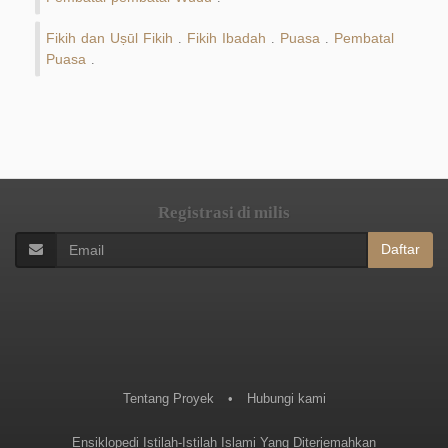
Fikih dan Uṣūl Fikih
Fikih Ibadah
Puasa
Pembatal
.
.
.
Puasa
.
Registrasi di milis
Daftar
Tentang Proyek
•
Hubungi kami
Ensiklopedi Istilah-Istilah Islami Yang Diterjemahkan