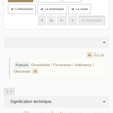
L'indonésien
Le bosniaque
Le russe
+
-
La vocalisation
فاحِشَةٌ
Grossièreté / Fornication / Indécence /
Français
Obscénité.
/
Signification technique.