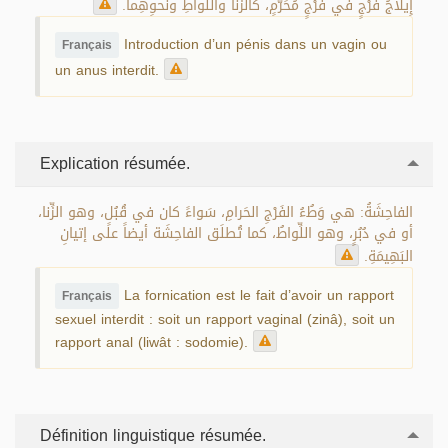
إِيلاجُ فَرْجٍ في فَرْجٍ مُحَرَّمٍ، كالزِّنا واللِّواطِ ونَحوِهِما.
Introduction d’un pénis dans un vagin ou
Français
un anus interdit.
Explication résumée.
الفاحِشَةُ: هي وَطُءُ الفَرْجِ الحَرامِ، سَواءً كان في قُبُلٍ، وهو الزِّنا،
أو في دُبُرٍ، وهو اللِّواطُ، كما تُطلَق الفاحِشَة أيضاً على إتيانِ
البَهِيمَةِ.
La fornication est le fait d’avoir un rapport
Français
sexuel interdit : soit un rapport vaginal (zinâ), soit un
rapport anal (liwât : sodomie).
Définition linguistique résumée.