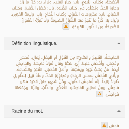
الأُضْحِيَّةِ، وكتاب البُيوعِ، باب: خِيار العَيْبِ، ويُراد به: كُلُّ ما زادَ
وجاوَزَ الحَدَّ. ويُطْلَق في كتاب الصَّلاة، باب: فَضْل الصَّلاةِ، وكتاب
الصِّيامِ، باب: مَكْروهات الصَّوْمِ، وكتاب النِّكاحِ، باب: ولِيمَة العُرْسِ،
ويُراد به: كُلُّ ما تَنْفِرُ منه الطِّباعُ السَّلِيمَةُ ولا تُقِرُّهُ العُقُولُ
الصَّحِيحَةُ مِن الذُّنوبِ القَبِيحَةِ.
Définition linguistique.
الفاحِشَةُ: القَبِيحُ والسَّيِّءُ مِن القَوْلِ أو الفِعْلِ، يُقال: فَحَشَ،
وفَحُشَ، وأَفْحَشَ عَلَينا: أيْ: سَبَّنا وقال قَوْلاً فاحِشاً. والفاحِشُ
أيضاً: مَنْ يَسُبُّ غَيْرَهُ ويَشْتِمُهُ. وأَصْلُ الفُحْشِ: القُبْحُ والشَّناعَةُ.
ويأْتي الفُحْشُ بِمعنى الزِيادَةِ ومُجاوَزَةِ الحَدِّ، ومنْهُ قِيل لِلطَّوِيلِ
طُولاً زائِداً: إنّه لَفاحِشُ الطُّولِ، وكُلُّ شَيْءٍ جاوَزَ قَدْرَهُ فهو
فاحِشٌ. ومِنْ مَعانِي الفاحِشَةِ: التَّعَدِّي، والذَّنْبُ، والزِّنا. وجَمْعُها:
فَواحِشٌ.
Racine du mot.
فحش