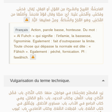
الفاحِشَةُ: القَبِيحُ والسَّيِّءُ مِن القَوْلِ أو الفِعْلِ، يُقال: فَحَشَ،
وفَحُشَ، وأَفْحَشَ عَلَينا: أيْ: سَبَّنا وقال قَوْلاً فاحِشاً. وأَصْلُها من
الفُحْشِ، وهو القُبْحُ والشَّناعَةُ. ومِنْ مَعانِيها: الزِّنا.
Action, parole basse, honteuse. Du mot :
Français
« Al Fuhch » qui signifie : l'infamie, la bassesse,
l'ignominie. Egalement : fait d’outrepasser la limite.
Toute chose qui dépasse la normale est dite : «
Fâhich ». Egalement : péché, fornication. Pl :
fawâhich.
Vulgarisation du terme technique.
يَرِد مُصْطلَح (فاحِشَة) في مَواطِنَ، منها: كتاب النِّكاحِ، باب: فَضْل
النِّكاحِ، وباب: اللِّعان، وكتاب الحدود، باب: دَفْع الصّائِلِ، وفي
كتاب الجامع في الآداب، باب: مساوئ الأخلاق. ويُطْلَق في
كتاب الصَّلاةِ، باب: مُبْطِلات الصَّلاةِ، وكتاب الأضاحِي، باب: عُيوب