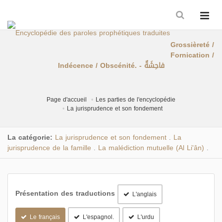
Grossièreté /
Fornication /
Indécence / Obscénité. - فاحِشَةٌ
Page d'accueil
Les parties de l'encyclopédie
La jurisprudence et son fondement
La catégorie:
La jurisprudence et son fondement
La
.
jurisprudence de la famille
La malédiction mutuelle (Al Li'ân)
.
.
Présentation des traductions
L'anglais
Le français
L'espagnol.
L'urdu