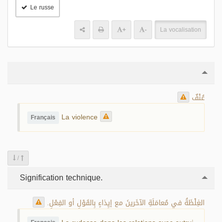
Le russe
+
-
La vocalisation
عُنْفٌ
La violence
Français
/
Signification technique.
الغِلْظَةُ في مُعامَلَةِ الآخَرينَ مع إيِذاءٍ بِالقَوْلِ أو الفِعْلِ.