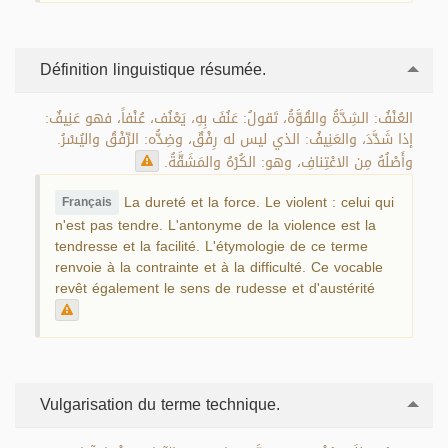
Définition linguistique résumée.
العُنْفُ: الشِدَّةُ والقُوَّةُ، تَقولُ: عَنُفَ بِهِ، يَعْنُف، عُنْفاً، فهو عَنِيفٌ:
إذا شَدَّدَ، والعَنِيفُ: الذي ليس له رِفْقٌ، وضِدُّه: الرِّفْقُ واليُسْرُ.
وأَصْلُهُ مِن الاعْتِنافِ، وهو: الكُرْهُ والمَشَقَّةُ.
La dureté et la force. Le violent : celui qui
Français
n'est pas tendre. L'antonyme de la violence est la
tendresse et la facilité. L'étymologie de ce terme
renvoie à la contrainte et à la difficulté. Ce vocable
revêt également le sens de rudesse et d'austérité
Vulgarisation du terme technique.