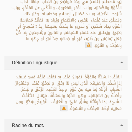
يَرِد مُصطلَح (عُنْف) في عِدَّة مَواضِعَ مِن الآداب، مِنْها: آداب
الأُخُوَّةِ والصُّحْبَةِ، وباب: الأَمْر بِالمَعْروفِ والنَّهْي عن المُنْكَرِ، وباب:
شُرُوط الدَّاعِيَةِ، وباب: فَضائِل الإسْلامِ ومَحاسِنه، وغَيْر ذلك.
ويُطلَق عند عُلَماءِ النَّفْسِ والاجْتِماعِ ويُراد به: تَعَمُّدُ مُمارَسَةِ
القُوَّةِ تِجاهَ شَخْصٍ أو شَيْءٍ ما يَحْدُثُ بِسَبَبِها إِيذاءٌ نَفْسِيٌّ أو
بَدَنِيٌّ. ويُطلَق عند عُلَماءِ السِّياسَةِ والقانونِ ويَقْصِدون بِه: كُلُّ
فِعْلٍ يُمارَسُ مِن طَرَفِ فَرْدٍ أو جَماعَةٍ ضِدَّ فَرْدٍ أو جِهَةٍ ما
بِاسْتِخْدامِ القُوَّةِ.
Définition linguistique.
العُنْفُ: الشِدَّةُ والقُوَّةُ، تَقولُ: عَنُفَ بِهِ يَعْنُف عُنْفًا، فهو عَنِيفٌ:
إذا شَدَّدَ، والعَنِيفُ: الَّذي ليسَ لهُ رِفْقٌ، والجَمْعُ: عُنُفٌ، وعُنْفُوانُ
الشَّبابِ: أَوَّلُهُ؛ لِما فيه مِن قُوَّةٍ، وضِدُّ العُنْفِ: الرِّفْقُ واليُسْرُ،
وأَصْلُهُ مِن الاعْتِنافِ، وهو: الكُرْهُ والمَشَقَّةُ، فيُقال: اعْتَنَفْتُ
الشَّيْءَ: إذا كَرِهْتُهُ وشَقَّ عَلَيَّ، والتَّعْنِيفُ: التَّوْبِيخُ بِشِدَّةٍ. ومِن
مَعانِيه أيضًا: الغِلْظَةُ والقَسْوَةُ.
Racine du mot.