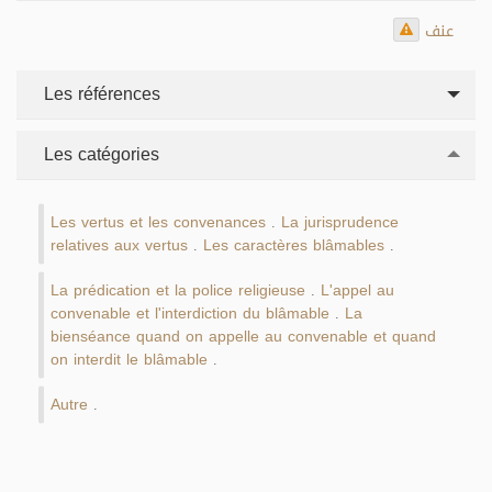
عنف
Les références
Les catégories
Les vertus et les convenances
La jurisprudence
.
relatives aux vertus
Les caractères blâmables
.
.
La prédication et la police religieuse
L'appel au
.
convenable et l'interdiction du blâmable
La
.
bienséance quand on appelle au convenable et quand
on interdit le blâmable
.
Autre
.