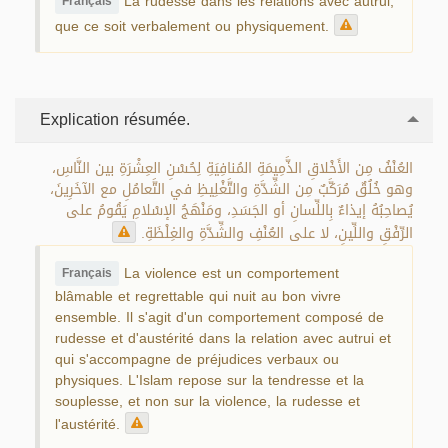
La rudesse dans les relations avec autrui,
Français
que ce soit verbalement ou physiquement.
Explication résumée.
العُنْفُ مِن الأَخْلاقِ الذَّمِيمَةِ المُنافِيَةِ لِحُسْنِ العِشْرَةِ بين النَّاسِ،
وهو خُلُقٌ مُرَكَّبٌ مِن الشِّدَّةِ والتَّغْلِيظِ في التَّعامُلِ مع الآخَرِينَ،
يُصاحِبُهُ إيذاءٌ بِاللِّسانِ أو الجَسَدِ، ومَنْهَجُ الإسْلامِ يَقُومُ على
الرِّفْقِ واللِّينِ، لا على العُنْفِ والشِّدَّةِ والغِلْظَةِ.
La violence est un comportement
Français
blâmable et regrettable qui nuit au bon vivre
ensemble. Il s'agit d'un comportement composé de
rudesse et d'austérité dans la relation avec autrui et
qui s'accompagne de préjudices verbaux ou
physiques. L'Islam repose sur la tendresse et la
souplesse, et non sur la violence, la rudesse et
l'austérité.