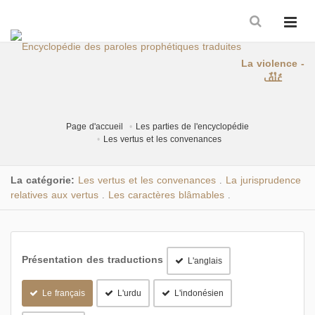
La violence -
عُنْفٌ
Page d'accueil
Les parties de l'encyclopédie
Les vertus et les convenances
La catégorie:
Les vertus et les convenances
La jurisprudence
.
relatives aux vertus
Les caractères blâmables
.
.
Présentation des traductions
L'anglais
Le français
L'urdu
L'indonésien