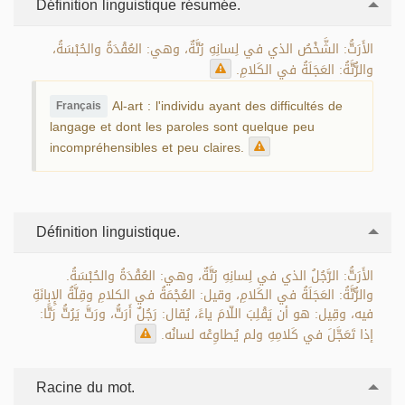
Définition linguistique résumée.
الأَرَتُّ: الشَّخْصُ الذي في لِسانِهِ رُتَّةٌ، وهي: العُقْدَةُ والحُبْسَةُ،
والرُّتَّةُ: العَجَلَةُ في الكَلامِ.
Al-art : l'individu ayant des difficultés de
Français
langage et dont les paroles sont quelque peu
incompréhensibles et peu claires.
Définition linguistique.
الأَرَتُّ: الرَّجُلُ الذي في لِسانِهِ رُتَّةٌ، وهي: العُقْدَةُ والحُبْسَةُ.
والرُّتَّةُ: العَجَلَةُ في الكَلامِ، وقيل: العُجْمَةُ في الكلامِ وقِلَّةُ الإِبانَةِ
فيه، وقِيل: هو أن يَقْلِبَ اللّامَ ياءً، يُقال: رَجُلٌ أَرَتُّ، ورَتَّ يَرُتُّ رَتًّا:
إذا تَعَجَّلَ في كَلامِهِ ولم يُطاوِعْه لسانُه.
Racine du mot.