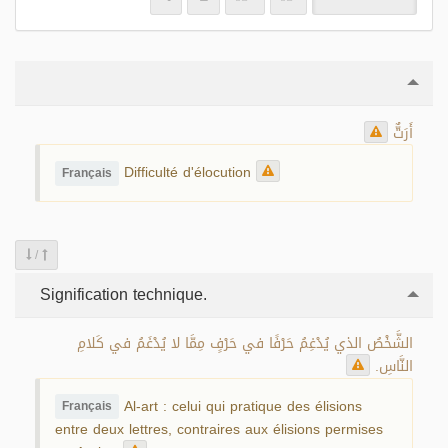
أَرَتٌّ
Difficulté d'élocution
Français
/
Signification technique.
الشَّخْصُ الذي يُدْغِمُ حَرْفًا في حَرْفٍ مِمَّا لا يُدْغَمُ في كَلامِ
النَّاسِ.
Al-art : celui qui pratique des élisions
Français
entre deux lettres, contraires aux élisions permises