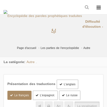
Difficulté
d'élocution -
أَرَتٌّ
Page d'accueil
Les parties de l'encyclopédie
Autre
La catégorie:
Autre
.
Présentation des traductions
L'anglais
Le français
L'espagnol.
Le russe
+
-
La vocalisation