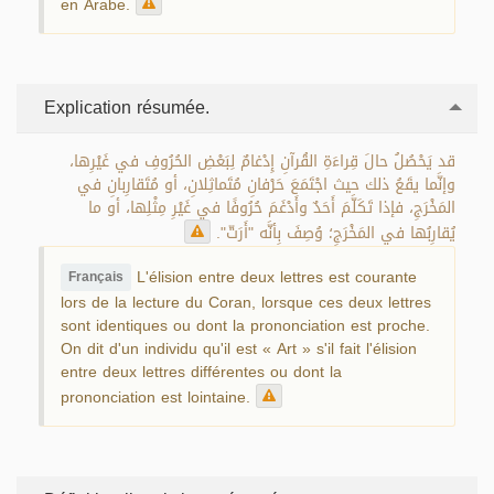
en Arabe.
Explication résumée.
قد يَحْصُلُ حالَ قِراءَةِ القُرآنِ إِدْغامٌ لِبَعْضِ الحُرُوفِ في غَيْرِها،
وإنَّما يقَعُ ذلك حيث اجْتَمَعَ حَرْفانِ مُتَماثِلانِ، أو مُتَقارِبانِ في
المَخْرَجِ، فإذا تَكَلَّمَ أَحَدٌ وأَدْغَمَ حُرُوفًا في غَيْرِ مِثْلِها، أو ما
يُقارِبُها في المَخْرَجِ؛ وُصِفَ بِأنَّه "أَرَتّ".
L'élision entre deux lettres est courante
Français
lors de la lecture du Coran, lorsque ces deux lettres
sont identiques ou dont la prononciation est proche.
On dit d'un individu qu'il est « Art » s'il fait l'élision
entre deux lettres différentes ou dont la
prononciation est lointaine.