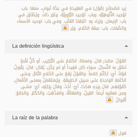
يَرِد مُصْطلَح (قَوْل) في العَقِيدَةِ في عِدَّة أبوابٍ، منها: باب:
تَوْحِيد الأُلُوهِيَّةِ، وباب: تَوْحِيد الرُّبُوبِيَّةِ، وغَيْر ذلك. ويُطْلَق في
باب: الإيمان، ويُراد بِهِ: اعْتِقادُ القَلْبِ. وفي باب: توحيد الأسماء
والصِّفات، باب: صِفَة الكَلام، ويُر
La definición lingüística
القَوْلُ: مَصْدَر قالَ، ومَعناهُ: الكَلامُ على التَّرْتِيبِ، أو كُلُّ لَفْظٍ
نَطَقَ به اللِّسانُ، سواء كان مُفِيداً أو لم يَكُن، يُقَال: قالَ، يَقُولُ،
قَوْلاً، أيْ: تَكَلَّمَ كلاماً. والقَوْلُ يَقَعُ على الكَلامِ التّامِّ، وعلى
الكَلَمَةِ الواحِدَةِ على سَبِيلِ الـحَقِيقَةِ. ويُسْتَعْمَلُ بِمعنى الأَفْعالِ،
كَقَوْلِهِم: قالَ بِيَدِهِ هكذا، أيْ: أَخَذَ، وقالَ بِرْجْلِهِ، أيْ: مَشَى.
ومِن مَعانِيهِ أيضاً: القِيلُ، والمَقالَةُ، والمَذْهَبُ، والحُكْمُ. والجَمْعُ:
أَقْوالٌ.
La raíz de la palabra
قول