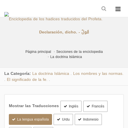
Declaración, dicho. - قَولٌ
Página principal
Secciones de la enciclopedia
La doctrina Islámica
La Categoría:
La doctrina Islámica
Los nombres y las normas.
.
El significado de la fe.
.
.
Mostrar las Traducciones
Inglés
Francés
La lengua española
Urdu
Indonesio