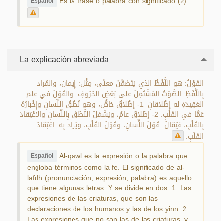
Es la frase o palabra con significado (2).
Español
La explicación abreviada
القَوْلُ: هو اللَّفْظُ الذي يَتَضَمَّنُ معنًى، مِثْل: إِيمان، والمُراد
بِاللَّفْظِ: الصَّوْتُ المُشْتَمِلُ على بَعْضِ الحُرُوفِ. والقَوْلُ في علم
العَقِيدَةِ له إِطْلاقانِ: 1- إطْلاقٌ خاصٌّ، وهو نُطْقُ اللِّسانِ وإِخْبارُهُ
عَمَّا في القَلْبِ. 2- إطْلاقٌ عامٌ، ويَشْمَلُ النُّطْقَ بِاللِّسانِ والاعْتِقادَ
بِالقَلْبِ، فيُقالُ: قَوْلُ اللِّسانِ، وقَوْلُ القَلْبِ، ويُراد بِه: اعْتِقادُ
القَلْبِ.
Al-qawl es la expresión o la palabra que
Español
engloba términos como la fe. El significado de al-
lafdh (pronunciación, expresión, palabra) es aquello
que tiene algunas letras. Y se divide en dos: 1. Las
expresiones de las criaturas, que son las
declaraciones de los humanos y las de los yinn. 2.
Las expresiones que no son las de las criaturas, y