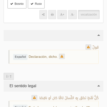
Bosnio
Ruso
+
-
vocalización
قَولٌ
Declaración, dicho.
Español
/
El sentido legal
كُلُّ لَفْظٍ نَطَقَ بِهِ اللِّسانُ تامًّا كان أو ناقِصًا.