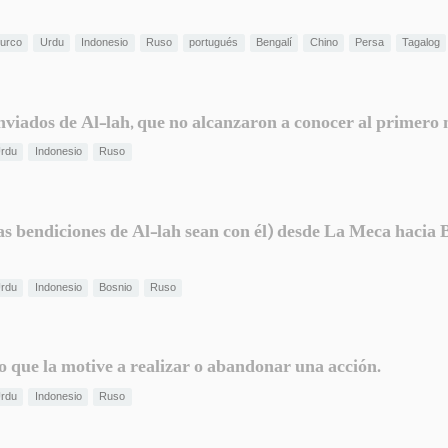
urco
Urdu
Indonesio
Ruso
portugués
Bengalí
Chino
Persa
Tagalog
iados de Al-lah, que no alcanzaron a conocer al primero ni 
rdu
Indonesio
Ruso
as bendiciones de Al-lah sean con él) desde La Meca hacia 
rdu
Indonesio
Bosnio
Ruso
o que la motive a realizar o abandonar una acción.
rdu
Indonesio
Ruso