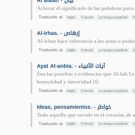
Al Baian - بيان
Aclarar el significado de las palabras para 
Traducido al:
Inglés
Francés
La lengua española
I
Al-irhas. - إرهاص
Al-irhas hace referencia a los actos o pode
Traducido al:
Inglés
Francés
La lengua española
U
Ayat Al-anbia. - آيات الأنبياء
Son las pruebas y evidencias que Al-lah Le
honestidad y sinceridad (1).
Traducido al:
Inglés
Francés
La lengua española
U
Ideas, pensamientos. - خواطر
Todo aquello que sucede en el corazón, de o
Traducido al:
Inglés
Francés
La lengua española
U