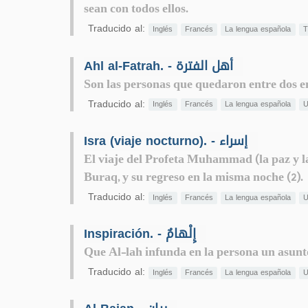
sean con todos ellos.
Traducido al:
Inglés
Francés
La lengua española
T
Ahl al-Fatrah. - أهل الفترة
Son las personas que quedaron entre dos env
Traducido al:
Inglés
Francés
La lengua española
U
Isra (viaje nocturno). - إسراء
El viaje del Profeta Muhammad (la paz y l
Buraq, y su regreso en la misma noche (2).
Traducido al:
Inglés
Francés
La lengua española
U
Inspiración. - إِلْهامٌ
Que Al-lah infunda en la persona un asunt
Traducido al:
Inglés
Francés
La lengua española
U