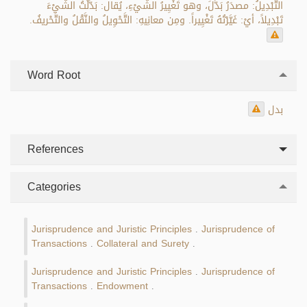
التَّبْدِيلُ: مصدَرُ بَدَّلَ، وهو تَغْيِيرُ الشَّيْءِ، يُقال: بَدَّلْتُ الشَّيْءَ
تَبْدِيلاً، أيْ: غَيَّرْتُهُ تَغْيِيراً. ومِن معانِيهِ: التَّحْوِيلُ والنَّقْلُ والتَّحْريفُ.
Word Root
بدل
References
Categories
Jurisprudence and Juristic Principles
Jurisprudence of
.
Transactions
Collateral and Surety
.
.
Jurisprudence and Juristic Principles
Jurisprudence of
.
Transactions
Endowment
.
.