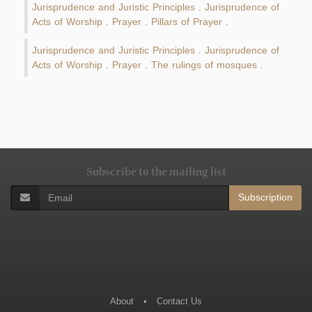
Jurisprudence and Juristic Principles
Jurisprudence of
.
Acts of Worship
Prayer
Pillars of Prayer
.
.
.
Jurisprudence and Juristic Principles
Jurisprudence of
.
Acts of Worship
Prayer
The rulings of mosques
.
.
.
Subscribe to the mailing list
Subscription
About
•
Contact Us