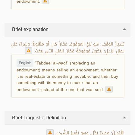
endowment.
Brief explanation
تَبْدِيلُ الوَقْفِ: هو بَيْعُ الموقُوفِ عَقاراً كان أو مَنْقُولاً، وشِراءُ عَيْنٍ
بِـمالِ البَدَلِ؛ لِتَكُونَ مَوقُوفَةً مَكانَ العَيْنِ التي بِيعَتْ.
"Tabdeel al-waqf" (replacing an
English
endowment) means selling an endowment, whether
it is real-estate or something movable, and then buy
something with its money to make that an
endowment instead of the one that was sold.
Brief Linguistic Definition
التَّبْدِيلُ: مصدَرُ بَدَّلَ، وهو تَغْيِيرُ الشَّيْءِ.