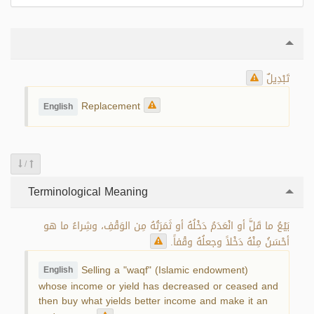
تَبْدِيلٌ
Replacement
English
/
Terminological Meaning
بَيْعُ ما قَلَّ أو انْعَدَمُ دَخْلُهُ أو ثَمَرَتُهُ مِن الوَقْفِ، وشِراءُ ما هو
أحْسَنُ مِنْهُ دَخْلاً وجعلُهُ وقْفاً.
Selling a "waqf" (Islamic endowment)
English
whose income or yield has decreased or ceased and
then buy what yields better income and make it an