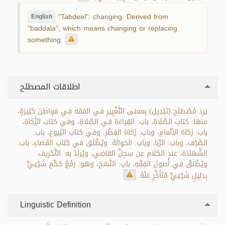
"Tabdeel": changing. Derived from
English
"baddala", which means changing or replacing
something.
اطلاقات المصطلح
يَرِد مُصْطلَح (تَبْدِيل) بِمعنى التَّغْيِيرِ في الفقه في مَواطِنَ كَثِيرَةٍ،
منها: كتاب الصَّلاةِ، باب: القِراءَة في الصَّلاةِ، وفي كتاب الزَّكاةِ،
باب: زَكاة الأنْعامِ، وباب: زَكاة الفِطْرِ، وفي كتاب البُيوعِ، باب:
الصَّرْف، وباب: الرِّبا، وباب: الحَوالَة. ويُطْلَق في كتاب القَضاءِ، باب:
الشَّهادَة، عند الكَلامِ عن سِجِلِّ القاضِي، ويُرادُ به: التَّحْرِيف.
ويُطْلَقُ في أُصولِ الفِقْهِ، باب: النَّسْخ، وهو: رَفْعُ حُكْمٍ شَرْعِيٍّ
بِدَلِيلٍ شَرْعِيٍّ مُتَأَخِّرٍ عَنْهُ.
Linguistic Definition