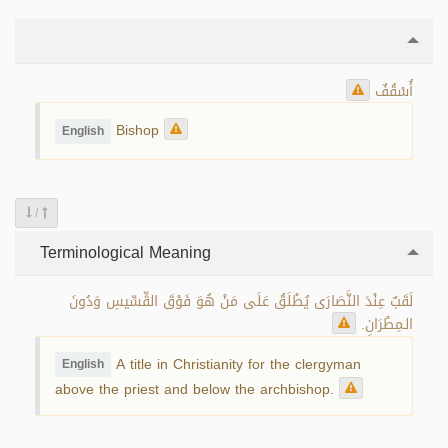
أُسْقُفٌ
Bishop
English
/
Terminological Meaning
لَقَبٌ عِنْدَ النَّصَارَى يُطْلَقُ عَلَى مَنْ هُوَ فَوْقَ القِّسِّيسِ وَدُونَ
الـمِطْرَانِ.
A title in Christianity for the clergyman
English
above the priest and below the archbishop.