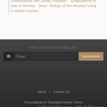
Jurisprudence and Juristic Principles
Jurisprudence of
.
Acts of Worship
Jihad
Rulings of Non-Muslims Living
.
.
in Muslim Country
.
Subscribe to the mailing list
Subscription
About
•
Contact Us
Encyclopedia of Translated Islamic Terms
موسوعة الأحاديث النبوية
-
موسوعة القرآن الكريم