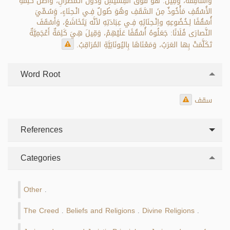
وأَسَاقِفَةٌ، وَقِيلَ: هُوَ فَوْقَ القِسِّيسِ وَدُونَ الـمَطْرَانِ، وَأَصْلُ كَلِمَةِ
الأُسْقُفِ مَأْخُوذٌ مِنَ السَّقَفِ وهُوَ طُولٌ فِـي انْـحِنَاءٍ، وَسُـمِّيَ
أُسْقُفًا لِـخُضُوعِهِ واِنْـحِنَائِهِ فِـي عِبَادَتِهِ لأنَّه يَتَخَاشَعُ، وَأَسْقَفَ
النَّصارَى فُلَانًا: جَعَلُوهُ أُسْقُفًا عَلَيْهِمْ، وَقِيلَ هِيَ كَلِمَةٌ أَعْجَمِيَّةٌ
تَكَلَّمَتْ بِها العَرَبُ، وَمَعْنَاهَا بِاليُونَانِيَّةِ المُرَاقِبُ.
Word Root
سقف
References
Categories
Other
.
The Creed
Beliefs and Religions
Divine Religions
.
.
.