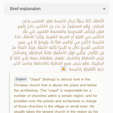
Brief explanation
الأُسْقُفُ رُتْبَةٌ دِينِيَّةٌ لِرِجَالِ الكَنِيسَةِ فَوْقَ القِسِّيسِ وَدُونَ
المِطْرَانِ، وَهُوَ المَسْئؤولُ عَنْ عَدَدٍ مِنَ الكَنَائِسِ دَاخِلَ إِقْلِيمٍ
مُعَيَّنٍ وَيَتَرَأَّسُ القَسَاوِسَةَ وَالقَمَامِصَةَ القَائِمِينَ عَلَى تِلْكَ
الكَنَائِسِ فِي القَرْيَةِ أَوِ المَدِينَةِ الصَّغِيرَةِ، وَيَتَّخِذُ الأُسْقُفُ عَادَةً
الكَنِيسَةَ الكُبْرَى فِي الِإقْلِيمِ مَقَرًّا لَهُ، وَيُوضَعُ لَهُ فِي جَمِيعِ
الكَنَائِسِ كُرْسِيٌّ خَاصٌّ بِهِ تَقْدِيرًا لِرُتْبَتِهِ الدِّينِيَّةِ، وَيَتِمُّ اخْتِيَارُهُ مِنْ
بَيْنِ الرُّهْبَانِ. وَيَأْتِي فَوْقَ الأُسْقُفِيَّةِ مَرْتَبَةُ المِطْرَانِيَّةِ، وَالمِطْرَانُ:
رَئِيسُ الأَسَاقِفَةِ وَالمُشْرِفُ عَلَيْهِمْ، وَفَوْقَهُمْ جَمِيعًا يَأْتِي البَابَا أَوْ
البِطْرِيرَكْ، وَهُوَ رَئِيسُ جَمِيعِ المَطَارِنَةِ وَالأَسَاقِفَةِ وَصَاحِبُ أَعْلَى
دَرَجَةٍ كُهْنُوتِيَّةٍ بِالكَنِيسَةِ.
"Usquf" (bishop) is clerical rank in the
English
Christian church that is above the priest and below
the archbishop. The "usquf" is responsible for a
number of churches within a certain region, and he
presides over the priests and archpriests in charge
of those churches in the village or small town. He
usually takes the largest church in the region as his