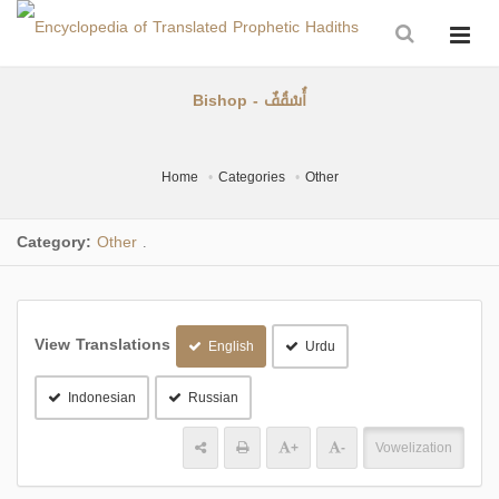
Bishop - أُسْقُفٌ
Home
Categories
Other
Category:
Other
.
View Translations
English
Urdu
Indonesian
Russian
+
-
Vowelization