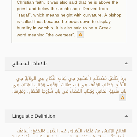
Christian faith. It was also said that he is above the
priest and below the archbishop. Derived from
"saqaf", which means height with curvature. A bishop
is called thus because he bows down to display
humility in worship. It is also said to be a Greek
word meaning "the overseer".
اطلاقات المصطلح
يَرِدُ إِطْلَاقُ مُصْطَلَحِ (أَسْقُفٍ) فِي كِتابِ النِّكَاحِ فِي الوِلاَيَةِ فِي
النِّكَاحِ، وَكِتَابِ الوَقْفِ فِي بَابِ جِهَاتِ الوَقْفِ، وَكِتَابِ الهِبَاتِ فِي
بَابِ هَدِيَّةِ الكَافِرِ، وَكِتَابِ القَضَاءِ فِي بَابِ شُرُوطِ القَضَاءِ، وَغَيْرِهَا.
Linguistic Definition
العَالِمُ الرَّئِيسُ مِنْ عُلَمَاءِ النّصَارَى فِـي الدِّيِن، وَالـجَمْعُ: أَسَاقِفٌ