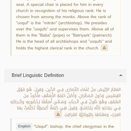
seat. A special chair is placed for him in every
church in recognition of his religious rank. He is
chosen from among the monks. Above the rank of
"usquf" is the "mitrān" (archbishop). He presides
over the "usqufs" and supervises them. Above all of
them is the "Baba" (pope) or "Batriyark" (patriarch).
He is the head of all archbishops and "usqufs" and
holds the highest clerical rank in the church.
Brief Linguistic Definition
العَالِمُ الرَّئِيسُ مِنْ عُلَمَاءِ النّصَارَى فِـي الدِّيِن، وَقِيلَ: هُوَ فَوْقَ
القِسِّيسِ وَدُونَ الـمَطْرَانِ، وَأَصْلُ كَلِمَةِ الأُسْقُفِ مَأْخُوذٌ مِنَ
السَّقَفِ وهُوَ طُولٌ فِـي انْـحِنَاءٍ، وَسُـمِّيَ أُسْقُفًا لِـخُضُوعِهِ واِنْـحِنَائِهِ
فِـي عِبَادَتِهِ لأنَّه يَتَخَاشَعُ، وَقِيلَ هِيَ كَلِمَةٌ أَعْجَمِيَّةٌ تَكَلَّمَتْ بِها
العَرَبُ، وَمَعْنَاهَا بِاليُونَانِيَّةِ المُرَاقِبُ.
"Usquf": bishop; the chief clergyman in the
English