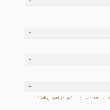
ْتِلقاءُ على الجَنبِ الأَيمن مع اسْتِقبالِ القِبلَةِ.