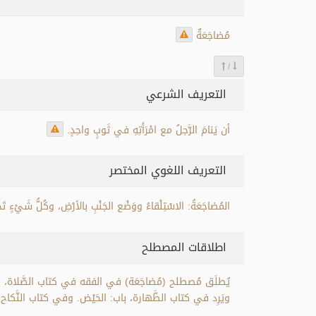
مُضاجَعَةٌ
/
التعريف الشرعي
أن يَنامَ الرَّجلُ مع امْرَأَتِهِ في ثَوبٍ واحِدٍ.
التعريف اللغوي المختصر
المُضاجَعَةُ: الاسْتِلْقاءُ ووَضْع الجَنْبِ بالأرْضِ، وكُلُّ شَيْءٍ
اطلاقات المصطلح
يُطلَق مُصطلح (مُضاجَعَة) في الفقه في كتاب الصَّلاة، باب: ص
ويَرِد في كتاب الطَّهارة، باب: الحَيْض. وفي كتاب النَّكاح، 