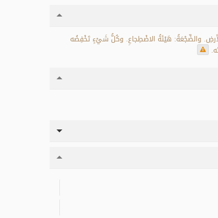
رضِ. والضِّجْعَةُ: هَيْئَةُ الاضْطِجاعِ. وكُلُّ شَيْءٍ تَخْفِضُه
ه.