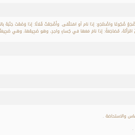
ضْجَعُ ضُجُوعًا واضْطَجَع: إذا نام أو اسْتلْقى. وأَضْجَعْتُ فُلانًا: إذا وَضَعْتَ جَنْبَهُ بالأَ
لُ امْرَأَتَهُ، مُضاجَعَةً: إذا نامَ مَعَها في كِساءٍ واحِدٍ، وهو ضَجِيعُها، وهي ضَجِيعَتُ
فاس والاستحاضة
.
.