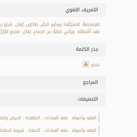
التعريف اللغوي
المُضاجَعَةُ: الاسْتِلْقاءُ ووَضْع الجَنْبِ بالأرْضِ، يُقال: ضَجَعَ يَ
فقد أَضْجَعْتَه. ويأتي كِنايَةً عن الجِماعِ، يُقال: ضاجَعَ الرَّجُ
جذر الكلمة
ضجع
المراجع
التصنيفات
الفقه وأصوله
فقه العبادات
الطهارة
الحيض والن
.
.
.
الفقه وأصوله
فقه العبادات
الصلاة
شروط الصلاة
.
.
.