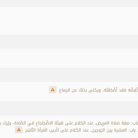
 تَخْفِضُه فقد أَضْجَعْتَه، ويكنى بذلكَ عن الجِماعِ.
ِفة صَلاة المرِيض، عند الكلام على هيئَة الاضْطِجاعِ في الصَّلاة، ويُراد به: الاس
باب: العشرة بين الزوجين، عند الكلام على تَأدِيبِ المَرأة النّاشِز.