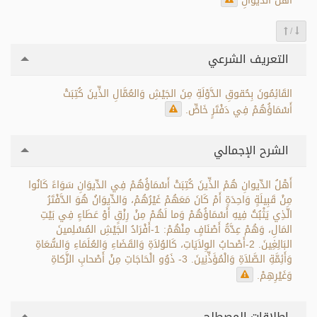
أَهْلُ الدِّيوَانِ
/
التعريف الشرعي
القَائِمُونَ بِحُقوقِ الدَّوْلَةِ مِنَ الجَيْشِ وَالعُمَّالِ الذِّينَ كُتِبَتْ
أَسْمَاؤُهُمْ فِي دَفْتَرٍ خَاصٍّ.
الشرح الإجمالي
أَهْلُ الدِّيوانِ هُمْ الذِّينَ كُتِبَتْ أَسْمَاؤُهُمْ فِي الدِّيوَانِ سَوَاءً كَانُوا
مِنْ قَبِيلَةٍ وَاحِدَةٍ أَمْ كَانَ مَعَهُمْ غَيْرُهُمْ، وَالدِّيوَانُ هُوَ الدَّفْتَرُ
الَّذِي يَثْبُتُ فِيهِ أَسْمَاؤُهُمْ وَما لَهُمْ مِنْ رِزْقٍ أَوْ عَطَاءٍ فِي بَيْتِ
المَالِ، وَهُمْ عِدَّةُ أَصْنَافٍ مِنْهُمْ: 1-أَفْرَادُ الجَيْشِ المُسْلِمينَ
البَالِغِينَ. 2-أَصْحابُ الوِلاَيَاتِ، كَالوُلاَةِ وَالقَضَاءِ وَالعُلَمَاءِ وَالسُّعَاةِ
وَأَئِمَّةِ الصَّلاَةِ وَالْمُؤَذِّنِينَ. 3- ذَوُو الْحَاجَاتِ مِنْ أَصْحابِ الزَّكاةِ
وَغَيْرِهِمْ.
اطلاقات المصطلح