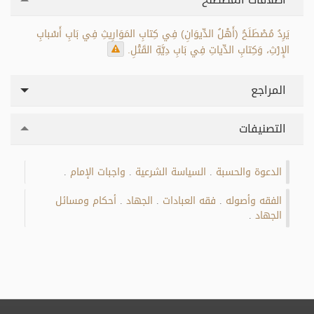
يَرِدُ مُصْطَلَحُ (أَهْلُ الدِّيوَانِ) فِي كِتابِ المَوَارِيثِ فِي بَابِ أَسْبابِ
الإِرْثِ، وَكِتابِ الدِّياتِ فِي بَابِ دِيَّةِ القَتْلِ.
المراجع
التصنيفات
الدعوة والحسبة
السياسة الشرعية
واجبات الإمام
.
.
.
الفقه وأصوله
فقه العبادات
الجهاد
أحكام ومسائل
.
.
.
الجهاد
.