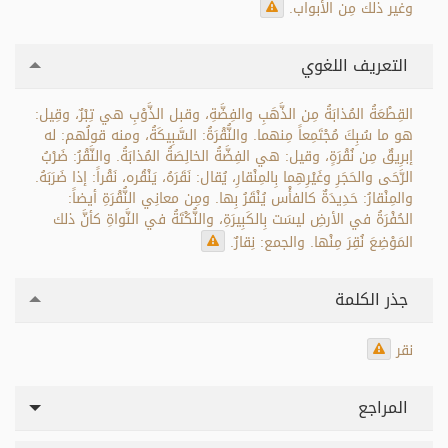
وغير ذلك مِن الأبواب.
التعريف اللغوي
القِطْعَةُ المُذابَةُ مِن الذَّهَبِ والفِضَّةِ، وقبل الذَّوْبِ هي تِبْرٌ، وقِيل:
هو ما سُبِكَ مُجْتَمِعاً مِنهما. والنُّقْرَةُ: السَّبِيكَةُ، ومنه قولُهم: له
إبرِيقٌ مِن نُقْرَةٍ، وقيل: هي الفِضَّةُ الخالِصَةُ المُذابَةُ. والنَّقْرُ: ضَرْبُ
الرَّحَى والحَجَرِ وغَيْرِهِما بِالمِنْقارِ، يُقال: نَقَرَهُ، يَنْقُره، نَقْراً: إذا ضَرَبَهُ.
والمِنْقارُ: حَدِيدَةٌ كالفأْس يُنْقَرُ بِها. ومِن معانِي النُّقْرَةِ أيضاً:
الحُفْرَةُ في الأرضِ ليسَت بِالكَبِيرَةِ، والنُّكْتَةُ في النَّواةِ كأنَّ ذلك
المَوْضِعَ نُقِرَ مِنْها. والجمع: نِقارٌ.
جذر الكلمة
نقر
المراجع