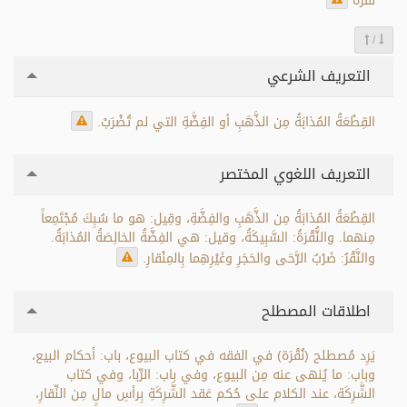
نُقْرَةٌ
/
التعريف الشرعي
القِطْعَةُ المُذابَةُ مِن الذَّهَبِ أو الفِضَّةِ التي لم تُضْرَبْ.
التعريف اللغوي المختصر
القِطْعَةُ المُذابَةُ مِن الذَّهَبِ والفِضَّةِ، وقِيل: هو ما سُبِكَ مُجْتَمِعاً
مِنهما. والنُّقْرَةُ: السَّبِيكَةُ، وقيل: هي الفِضَّةُ الخالِصَةُ المُذابَةُ.
والنَّقْرُ: ضَرْبُ الرَّحَى والحَجَرِ وغَيْرِهِما بِالمِنْقارِ.
اطلاقات المصطلح
يَرِد مُصطلح (نُقْرَة) في الفقه في كتاب البيوع، باب: أحكام البيع،
وباب: ما يُنهى عنه مِن البيوع، وفي باب: الرِّبا، وفي كتاب
الشَّرِكَة، عند الكلام على حُكم عَقد الشَّرِكَةِ بِرأسِ مالٍ مِن النِّقارِ،