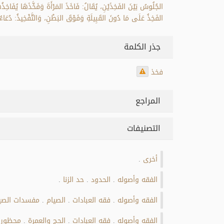
الجُلُوسُ بَيْنَ الفَخِذَيْنِ، يُقَالُ: فَاخَذَ المَرْأَةَ وَفَخَّذَهَا يُفَاخِذُ
الفَخِذُ عَلَى مَا دُونَ القَبِيلَةِ وَفَوْقَ البَطْنِ، وَالتَّفْخِيذُ: دُعَاءُ
جذر الكلمة
فخذ
المراجع
التصنيفات
أخرى
.
الفقه وأصوله
الحدود
حد الزنا
.
.
.
الفقه وأصوله
فقه العبادات
الصيام
مفسدات الصي
.
.
.
الفقه وأصوله
فقه العبادات
الحج والعمرة
محظورات
.
.
.