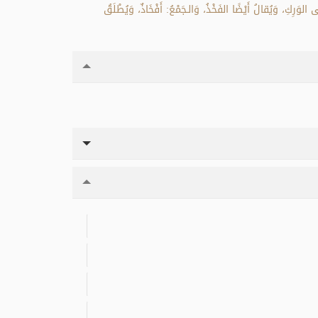
َى الوَرِكِ، وَيُقالُ أَيْضًا الفَخْذُ، وَالـجَمْعُ: أَفْخَاذٌ، وَيُطْلَقُ