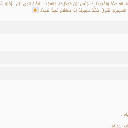
هَا مُفَاخَذَةً وَتَفْخِيذًا إِذَا جَلَسَ بَيْنَ فَخِذَيْهَا، وَالفَخِذُ: العُضْوٌ الذِي بَيْنَ الرُّكْبَةِ إِل
 العَشِيرَةِ، تَقُولُ: فَخَّذَ عَشِيرَتَهُ إذَا دَعَاهُمْ فَخِذًا فَخِذًا.
ام
.
 الإحرام
.