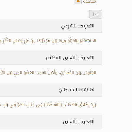
مُفَاخَذَةٌ
/
التعريف الشرعي
الاسْتِمْتَاعُ بِالمَرْأَةِ فِيمَا بَيْنَ فَخِذَيْهَا مِنْ غَيْرِ إِدْخَالِ الذَّكَرِ
التعريف اللغوي المختصر
الجُلُوسُ بَيْنَ الفَخِذَيْنِ، وَأَصْلُ الفَخِذِ: العُضْوُ الذِي بَيْنَ الرُّكْ
اطلاقات المصطلح
يَرِدُ إِطْلاقُ مُصْطَلَحِ (المُفَاخَذَةِ) فِي كِتَابِ الحَجِّ فِي بَابِ مَحْظ
التعريف اللغوي