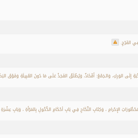
 فِي الفَرْجِ.
بَةِ إِلَى الوَرِكِ، وَالـجَمْعُ: أَفْخَاذٌ، وَيُطْلَقُ الفَخِذُ عَلَى مَا دُونَ القَبِيلَةِ وَفَوْقَ البَطْن
ُورَاتِ الإِحْرامِ ، وَكِتَابِ النِّكَاحِ فِي بَابِ أحْكَامِ الدُّخُولِ بِالمَرْأَةِ ، وَبَابِ عِشْرَةِ ال