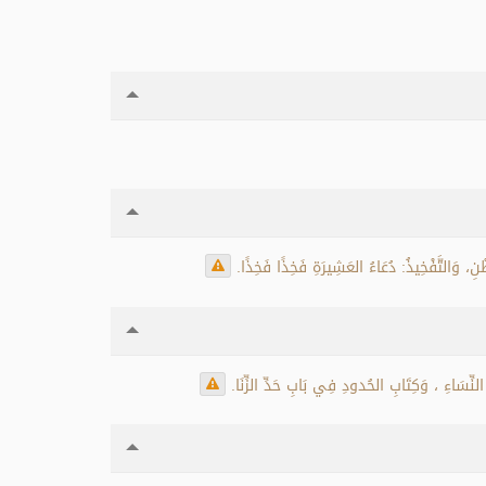
ِ، وَالتَّفْخِيذُ: دُعَاءُ العَشِيرَةِ فَخِذًا فَخِذًا.
نِّسَاءِ ، وَكِتَابِ الحُدودِ فِي بَابِ حَدِّ الزِّنَا.