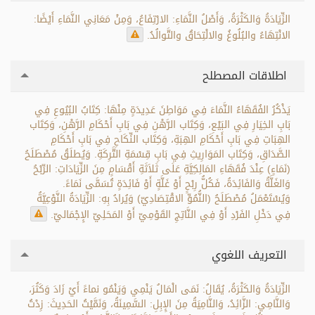
الزِّيَادَةُ وَالكَثْرَةُ، وَأَصْلُ النَّمَاءِ: الارْتِفَاعُ، وَمِنْ مَعَانِي النَّمَاءِ أَيْضًا:
الانْتِهَاءُ والبُلُوغُ والالْتِحَاقُ والتَّوالُدُ.
اطلاقات المصطلح
يَذْكُرُ الفُقَهَاءُ النَّمَاءَ فِي مَوَاطِنَ عَدِيدَةٍ مِنْهَا: كِتَابُ البُيُوعِ فِي
بَابِ الخِيَارِ فِي البَيْعِ، وَكِتَاب الرَّهْنِ فِي بَابِ أَحْكَامِ الرَّهْنِ، وَكِتَاب
الهِبَاتِ فِي بَابِ أَحْكَامِ الهِبَةِ، وَكِتَاب النِّكَاحِ فِي بَابِ أَحْكَامِ
الصَّدَاقِ، وَكِتَاب المَوَارِيثِ فِي بَابِ قِسْمَةِ التَّرِكَةِ. وَيُطلَقُ مُصْطَلَحُ
(نَمَاءٍ) عِنْدَ فُقَهَاءِ المَالِكِيَّةِ عَلَى ثَلاَثَةِ أَقْسَامٍ مِنَ الزِّيَادَاتِ: الرِّبْحُ
وَالغَلَّةُ وَالفَائِدَةُ، فَكُلُّ رِبْحٍ أَوْ غَلَّةٍ أَوْ فَائِدَةٍ تُسَمَّى نَمَاءً.
وَيُسْتَعْمَلُ مُصْطَلَحُ (النُّمُوِّ الاقْتِصَادِيّ) وَيُرادُ بِهِ: الزِّيَادَةُ النَّوْعِيَّةُ
فِي دَخْلِ الفَرْدِ أَوْ فِي النَّاتِجِ القَوْمِيّ أَوْ المَحَلِيّ الإِجْمَاليّ.
التعريف اللغوي
الزِّيَادَةُ وَالكَثْرَةُ، يُقَالُ: نَمَى الْمَالُ يَنْمِي وَيَنْمُو نماءً أَيْ زَادَ وَكَثُرَ،
وَالنَّامِي: الزَّائِدُ، وَالنَّامِيَةُ مِنَ الإِبِلِ: السَّمِينَةُ، وَنَمَّيْتُ الحَدِيثَ: زِدْتُ