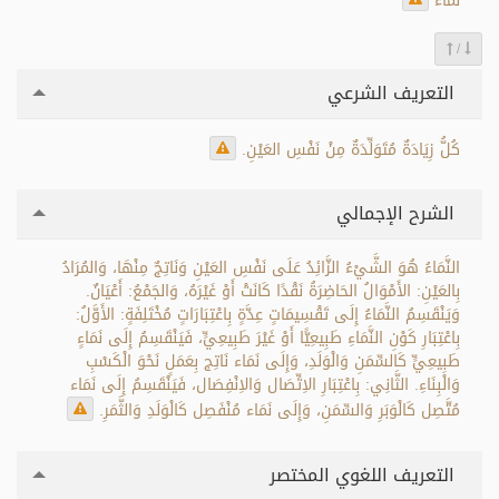
نَمَاءٌ
/
التعريف الشرعي
كُلُّ زِيَادَةٌ مُتَوَلِّدَةٌ مِنْ نَفْسِ العَيْنِ.
الشرح الإجمالي
النَّمَاءُ هُوَ الشَّيْءُ الزَّائِدُ عَلَى نَفْسِ العَيْنِ وَنَاتِجٌ مِنْهَا، وَالمُرَادُ
بِالعَيْنِ: الأَمْوَالُ الحَاضِرَةُ نَقْدًا كَانَتْ أَوْ غَيْرَهُ، وَالجَمْعُ: أَعْيَانٌ.
وَيَنْقَسِمُ النَّمَاءُ إِلَى تَقْسِيمَاتٍ عِدَّةٍ بِاعْتِبَارَاتٍ مُخْتَلِفَةٍ: الأَوَّلُ:
بِاعْتِبَارِ كَوْنِ النَّمَاءِ طَبِيعِيًّا أَوْ غَيْرَ طَبِيعِيٍّ، فَيَنْقَسِمُ إِلَى نَمَاءٍ
طَبِيعِيٍّ كَالسِّمَنِ وَالْوَلَدِ، وَإِلَى نَمَاء نَاتِج بِعَمَلٍ نَحْوَ الْكَسْبِ
وَالْبِنَاءِ. الثَّانِي: بِاعْتِبَارِ الاِتِّصَال وَالاِنْفِصَال، فَيَنْقَسِمُ إِلَى نَمَاء
مُتَّصِل كَالْوَبَرِ وَالسِّمَنِ، وَإِلَى نَمَاء مُنْفَصِل كَالْوَلَدِ وَالثَّمَرِ.
التعريف اللغوي المختصر