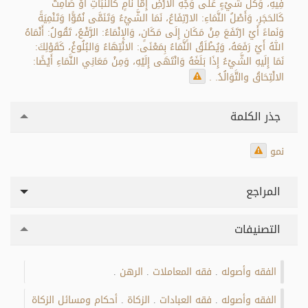
فِيهِ، وَكُل شَيْءٍ عَلَى وَجْهِ الأَرْضِ إِمَّا نَامٍ كَالنَّبَاتِ أَوْ صَامِتٌ
كَالحَجَرِ، وَأَصْلُ النَّمَاءِ: الارْتِفَاعُ، نَمَا الشَّيْءُ وَتَنَمَّى نُمُوًّا وَتَنْمِيَةً
وَنَماءً أَيْ ارْتَفَعَ مِنْ مَكَانٍ إِلَى مَكَانٍ، وَالإِنْمَاءُ: الرَّفْعُ، تَقُولُ: أَنْمَاهُ
اللهُ أَيْ رَفَعَهُ، وَيُطْلَقُ النَّمَاءُ بِمَعْنَى: الانْتِهَاءُ وَالبُلُوغُ، كَقَوْلِكَ:
نَمَا إِلَيهِ الشَّيْءُ إِذَا بَلَغَهُ وَانْتَهَى إِلَيْهِ، وَمِنْ مَعَانِي النَّمَاءِ أَيْضًا:
الالْتِحَاقُ والتَّوَالُدُ. .
جذر الكلمة
نمو
المراجع
التصنيفات
الفقه وأصوله
فقه المعاملات
الرهن
.
.
.
الفقه وأصوله
فقه العبادات
الزكاة
أحكام ومسائل الزكاة
.
.
.