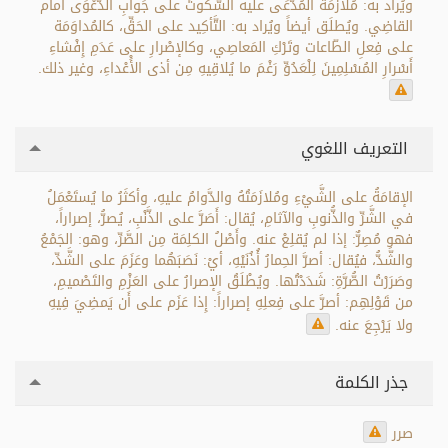
ويُراد به: مُلازَمَةُ المُدَّعَى عليه السُّكُوتَ على جَوابِ الدَّعْوَى أمام
القاضِي. ويُطلَق أيضاً ويُراد به: التَّأكِيد على الحَقِّ، كالمُداوَمَة
على فِعلِ الطّاعات وتَرْكِ المَعاصِي، وكالإصْرارِ على عَدَمِ إِفْشاءِ
أَسْرارِ المُسْلِمِينَ لِلْعَدُوِّ رَغْمَ ما يُلاقِيهِ مِن أذى الأَْعْداءِ، وغير ذلك.
التعريف اللغوي
الإقامَةُ على الشَّيْءِ ومُلازَمَتُهُ والدَّوامُ عليهِ، وأكثَرُ ما يُستَعْمَلُ
في الشَّرِّ والذُّنوبِ والآثامِ، يُقال: أَصَرَّ على الذَّنْبِ، يُصرُّ، إصراراً،
فهو مُصِرٌّ: إذا لم يُقلِعْ عنه. وأَصْلُ الكلِمَة مِن الصَّرِّ، وهو: الجَمْعُ
والشَّدُّ، فيُقال: أصرَّ الحِمارُ أُذُنَيْهِ، أيْ: نَصَبَهُما وعَزَمَ على الشَّدِّ،
وصَرَرْتُ الصُّرَّةِ: شَدَدْتُها. ويُطْلَقُ الإصرارُ على العَزْمِ والتَصْميمِ،
من قَوْلِهِم: أصرَّ على فِعلِهِ إصراراً: إِذا عَزَم على أَن يَمضِيَ فِيهِ
ولا يَرْجِعَ عنه.
جذر الكلمة
صرر