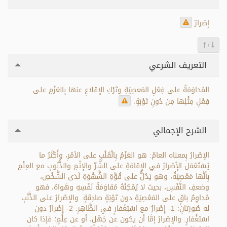
إِصْرارٌ
/
التعريف الشرعي
المُداوَمَةُ على فِعْلِ المَعصِيَةِ وتَرْكِ الإقلاعِ عنها بِالعَزْمِ على
فِعْلِ مِثْلِها مِن دُونِ تَوْبَةٍ.
الشرح الإجمالي
الإصْرارُ بِمعناه العامّ: هو العَزْمُ بِالْقَلْبِ على الأمْرِ، وأَكْثَرُ ما
يُسْتَعْمَل الإْصْرارُ في الإقامَةِ على الشَّرِّ والإثْمِ والذُّنُوبِ مع العِلْمِ
بِأَنَّها مَعْصِيَةٌ، وهو يَدُلُّ على قُوَّةِ الشَّهْوَةِ لَدَى الشَّخْصِ،
وضعفِ النَّفْسِ، بحيث لا يُمْكِنُهُ مُقاوَمَةُ نَفْسِهِ وهَواهُ، فهو
مُداوِمٌ باقٍ على المَعْصِيَةِ دون تَوْبَةٍ صادِقَةٍ. والإصْرارُ على الذَّنْبِ
له صُورَتانِ: 1- إِصْرارٌ مع اسْتِغَفارٍ في الظَّاهِرِ. 2- إِصْرارٌ دون
اسْتغْفارٍ. والإصْرارُ إمَّا أن يكون عن جَهْلٍ، أو عن عِلْمٍ؛ فإذا كان