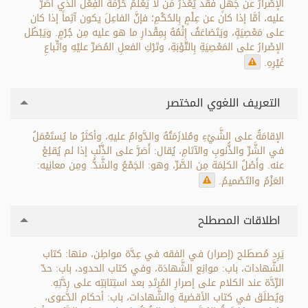
الإصْرارُ عن جَهْلٍ فقد يُعْذَرُ مَن لا يَعْلَمُ حُرْمَةَ الفِعْل الذي أَصَرَّ
عليه، أمَّا إذا كان عن عِلْمٍ بِالحُكْمِ؛ فإنَّ الفاعِلَ يكون آثِماً إذا كان
على مَعْصِيَةٍ، ويَتَضاعَفُ إثْمُهُ بِمِقْدارِ ما هو عليه مِن جُرْمٍ. ويَبْطُل
الإصْرارُ على المَعْصِيَةِ بِالتَّوْبَةِ، وتَرْكِ الفعلِ المُصَرِّ عليْهِ واتِّباعِ
غَيْرِهِ.
التعريف اللغوي المختصر
الإقامَةُ على الشَّيْءِ ومُلازَمَتُهُ والدَّوامُ عليهِ، وأكثَرُ ما يُستَعْمَلُ
في الشَّرِّ والذُّنوبِ والآثامِ، يُقال: أَصَرَّ على الذَّنْبِ إذا لم يُقلِعْ
عنه. وأَصْلُ الكلِمَة مِن الصَّرِّ، وهو: الجَمْعُ والشَّدُّ. ومِن معانِيه:
العَزْمُ والتَصْميمُ.
اطلاقات المصطلح
يَرِد مُصطَلح (إصرار) في الفقه في عِدَّة مواطِن، منها: كتاب
الشَّهادات، باب: موانِع الشَّهادَة، وفي كتاب الحدود، باب: حدّ
الرِّدَّة عند الكلام على إصرارِ المُرتَدِ بعد استِتابَتِه على رِدَّتِهِ.
ويُطلَق في كتاب الأقضية والشَّهادات، باب: أحكام الدَّعوى،