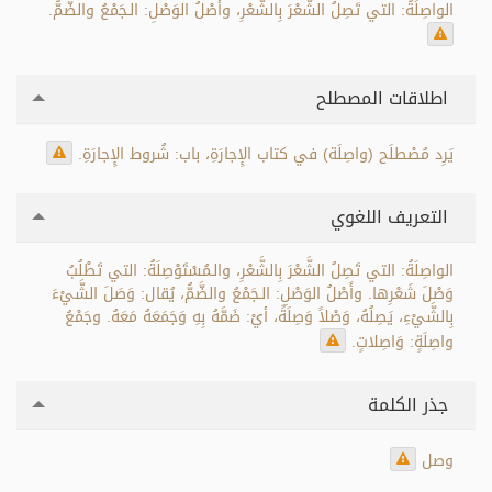
الواصِلَةُ: التي تَصِلُ الشَّعْرَ بِالشَّعْرِ، وأَصْلُ الوَصْلِ: الـجَمْعُ والضَّمُّ.
اطلاقات المصطلح
يَرِد مُصْطلَح (واصِلَة) في كتاب الإِجارَةِ، باب: شُروط الإِجارَةِ.
التعريف اللغوي
الواصِلَةُ: التي تَصِلُ الشَّعْرَ بِالشَّعْرِ، والـمُسْتَوْصِلَةُ: التي تَطْلُبُ
وَصْلَ شَعْرِها. وأَصْلُ الوَصْلِ: الـجَمْعُ والضَّمُّ، يُقال: وَصَلَ الشَّيْءَ
بِالشَّيْءِ، يَصِلُهُ، وَصْلاً وَصِلَةً، أيْ: ضَمَّهُ بِهِ وَجَمَعَهُ مَعَهُ. وجَمْعُ
واصِلَةٍ: وَاصِلاتٍ.
جذر الكلمة
وصل