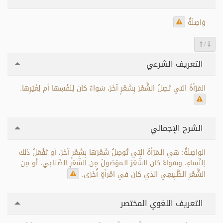
وَاصِلَةٌ
/
التعريف الشرعي
المَرْأَةُ التي تَصِلُ الشَّعْرَ بِشَعْرٍ آخَرَ، سَواءٌ كان لِنَفْسِها أم لِغَيْرِها.
الشرح الإجمالي
الواصِلَةُ: هي الـمَرْأَةُ التي تُوصِلُ شَعْرَها بِشَعْرٍ آخَرَ، أو تَفْعَلُ ذلك
لِلنِّساءِ، وسَواءً كان الشَّعْرُ الـموْصُولُ مِن الشَّعْرِ الصِّناعِي، أو مِن
الشَّعْرِ الطَّبِيعِي الذي كان في امْرأَةٍ أُخَرَى.
التعريف اللغوي المختصر