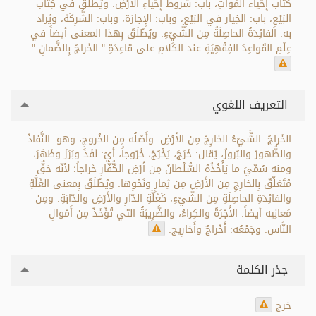
كتاب إِحْياء المَواتِ، باب: شُروط إِحْياءِ الأَرْضِ. ويُطْلَقُ في كِتاب
البَيْعِ، باب: الخِيار في البَيْعِ، وباب: الإِجارَة، وباب: الشَّرِكَة، ويُراد
به: الفائِدَةُ الحاصِلَةُ مِن الشَّيْءِ. ويُطْلَقُ بِهذا المعنى أيضاً في
عِلْمِ القَواعِدَ الفِقْهِيَةِ عند الكَلامِ على قاعِدَةِ:" الخَراجُ بِالضَّمانِ ".
التعريف اللغوي
الخَراجُ: الشَّيْءُ الخارِجُ مِن الأَرْضِ. وأَصْلُه مِن الخُروجِ، وهو: النَّفاذُ
والظُّهورُ والبُروزُ، يُقال: خَرَجَ، يَخْرُجُ، خُرُوجاً، أيْ: نَفَذَ وبَرَزَ وظَهَرَ،
ومنه سُمِّيَ ما يَأْخُذُهُ السُّلْطانُ مِن أَرْضِ الكُّفَّارِ خَراجاً؛ لأنّه حَقٌّ
مُتَعَلِّقٌ بِالخارِجِ مِن الأَرْضِ مِن ثِمارٍ ونَحْوِها. ويُطْلَقُ بِمعنى الغَلَّةِ
والفائِدَةِ الحاصِلَةِ مِن الشَّيْءِ، كَغَلَّةِ الدّارِ والأَرْضِ والدّابَةِ. ومِن
مَعانِيه أيضاً: الأُجْرَةُ والكِراءُ، والضَّرِيبَةُ التي تُؤْخَذُ مِن أَمْوالِ
النَّاس. وجَمْعُه: أَخْراجٌ وأَخارِيج.
جذر الكلمة
خرج