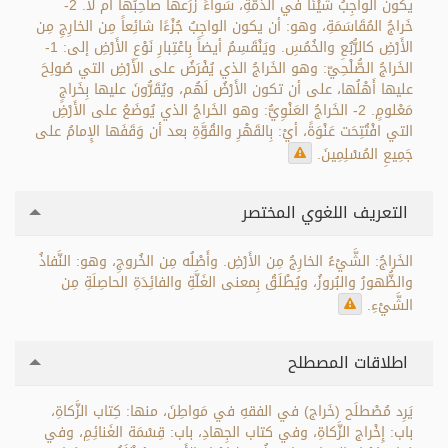
يكون الواجِبُ شَيْئاً في الذِّمَّةِ، سَواءً زَرَعها صاحِبُها أم لا. 2-
خَراجُ المُقَاسَمَةِ، وهو: أن يكون الواجِبُ جُزْءًا شائِعاً مِن الخارِجِ مِن
الأَرْضِ كالرُّبُعِ والخُمُسِ. ويَنْقَسِمُ أيضاً بِاعْتِبارِ نَوْعِ الأَرْضِ إلى: 1-
الخَراجُ الصُّلْحِيّ: وهو الخَراجُ الذي يُفْرَضُ على الأَرْضِ التي صُولِحَ
عليها أَهْلُها، على أن تكون الأَرْضُ لَهُم، ويُقَرُّونَ عليها بِخَراجٍ
مَعْلومٍ. 2- الخَراجُ العَنْوِيُّ: وهو الخَراجُ الذي يُوضَعُ على الأَرْضِ
التي افْتُتِحَت عَنْوَةً، أيْ: بِالقَهْرِ والقُوَّةِ بعد أن وَقَفَها الإِمامُ على
جَمِيعِ المُسْلِمِينَ.
التعريف اللغوي المختصر
الخَراجُ: الشَّيْءُ الخارِجُ مِن الأَرْضِ. وأَصْلُه مِن الخُروجِ، وهو: النَّفاذُ
والظُّهورُ والبُروزُ، ويُطْلَقُ بِمعنى الغَلَّةِ والفائِدَةِ الحاصِلَةِ مِن
الشَّيْءِ.
اطلاقات المصطلح
يَرِد مُصْطلَح (خَراج) في الفقهِ في مَواطِنَ، منها: كِتاب الزَّكاةِ،
باب: إِخْراج الزَّكاةِ، وفي كتاب الجِهادِ، باب: قِسْمَة الغَنائِمِ، وفي