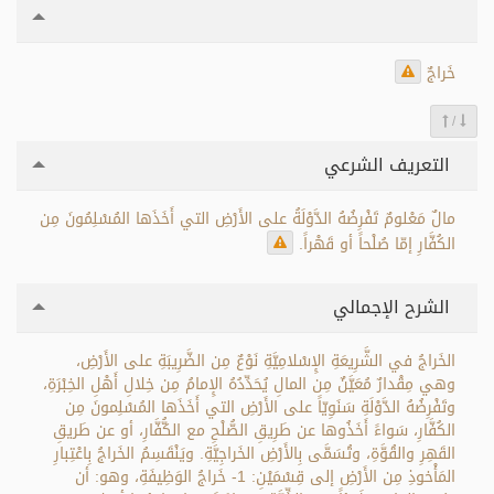
خَراجٌ
/
التعريف الشرعي
مالٌ مَعْلومٌ تَفْرِضُهُ الدَّوْلَةُ على الأَرْضِ التي أَخَذَها المُسْلِمُونَ مِن
الكُفَّارِ إمّا صُلْحاً أو قَهْراً.
الشرح الإجمالي
الخَراجُ في الشَّرِيعَةِ الإِسْلامِيَّةِ نَوْعٌ مِن الضَّرِيبَةِ على الأَرْضِ،
وهي مِقْدارٌ مُعَيَّنٌ مِن المالِ يُحَدِّدُهُ الإِمامُ مِن خِلالِ أَهْلِ الخِبْرَةِ،
وتَفْرِضُهُ الدَّوْلَةِ سَنَوِيّاً على الأَرْضِ التي أَخَذَها المُسْلِمونَ مِن
الكُفَّارِ، سَواءً أَخَذُوها عن طَرِيقِ الصُّلْحِ مع الكُّفَّارِ، أو عن طَريقِ
القَهِرِ والقُوَّةِ، وتُسَمَّى بِالأَرْضِ الخَراجِيَّةِ. ويَنْقَسِمُ الخَراجُ بِاعْتِبارِ
المَأْخوذِ مِن الأَرْضِ إلى قِسْمَيْنِ: 1- خَراجُ الوَظِيفَةِ، وهو: أن