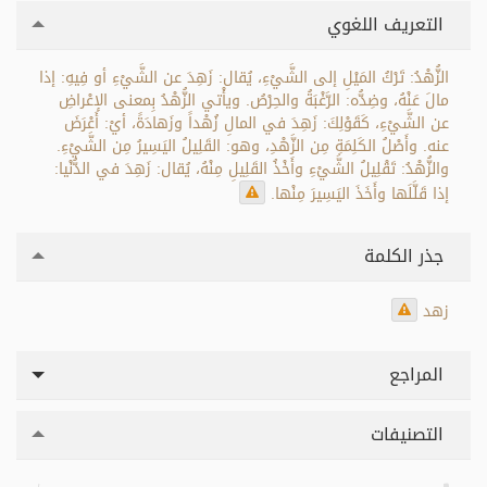
التعريف اللغوي
الزُّهْدُ: تَرْكُ المَيْلِ إلى الشَّيْءِ، يُقال: زَهِدَ عن الشَّيْءِ أو فِيهِ: إذا
مالَ عَنْهُ، وضِدُّه: الرَّغْبَةُ والحِرْصُ. ويأْتي الزُّهْدُ بِمعنى الإعْراضِ
عن الشَّيْءِ، كَقَوْلِكَ: زَهِدَ في المالِ زُهْداً وزَهادَةً، أيْ: أَعْرَضَ
عنه. وأَصْلُ الكَلِمَةِ مِن الزَّهْدِ، وهو: القَلِيلُ اليَسِيرُ مِن الشَّيْءِ.
والزُّهْدُ: تَقْلِيلُ الشَّيْءِ وأَخْذُ القَلِيلِ مِنْهُ، يُقال: زَهِدَ في الدُّنْيا:
إذا قَلَّلَها وأَخَذَ اليَسِيرَ مِنْها.
جذر الكلمة
زهد
المراجع
التصنيفات