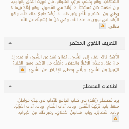
الشُّبُهاتِ: وهو بِحَسَبِ مَراتِبِ الشُّبهَةِ، فإن قَوِيَت التَحَقَ بِالواجِب،
وإن ضَعُفَت كان مُستَحَبّاً. 3- زُهْدٌ في الفُضولِ: وهو زُهْدٌ فِيما لا
يعني مِن الكلامِ والنَّظَرِ وغير ذلك. 4- زُهْدٌ جامِعٌ لذلك كلِّه، وهو
الزُّهد في سِوى ما عند الله، وفي كلِّ ما يُشغِلُك عن الله
تعالى.
التعريف اللغوي المختصر
الزُّهْدُ: تَرْكُ المَيْلِ إلى الشَّيْءِ، يُقال: زَهَدَ عن الشَّيْءِ أو فِيهِ: إذا
مالَ عَنْهُ، وضِدُّه: الرَّغْبَةُ والحِرْصُ. وأَصْلُه مِن الزَّهْدِ، وهو: القَلِيلُ
اليَسِيرُ مِن الشَّيْءِ. ويأْتي بِمعنى الإعْراضِ عن الشَّيْءِ.
اطلاقات المصطلح
يَرِد مُصطلَح (زُهْد) في كتاب الجامع للآداب في عِدَّةِ مَواطِنَ،
منها: باب: تَزْكِيَة النَّفْسِ، وباب: آداب النِّكاحِ، وباب: آداب العُزْلَةِ،
وباب: الفَضائِل، وباب: مَحاسِنُ الأخلاقِ، وغير ذلك مِن الأبواب.