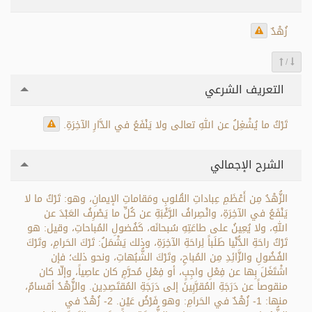
زُهْدٌ
/
التعريف الشرعي
تَرْكُ ما يُشْغِلُ عن اللهِ تعالى ولا يَنْفَعُ في الدَّارِ الآخِرَةِ.
الشرح الإجمالي
الزُّهْدُ مِن أَعْظَمِ عِباداتِ القُلوبِ ومَقاماتِ الإيمانِ، وهو: تَرْكُ ما لا
يَنْفَعُ في الآخِرَةِ، وانْصِرافُ الرَّغْبَةِ عن كُلِّ ما يَصْرِفُ العَبْدَ عن
اللهِ، ولا يُعِينُ على طاعَتِهِ سُبحانَه، كَفُضولِ المُباحاتِ، وقيل: هو
تَرْكُ راحَةِ الدُّنْيا طَلَباً لِراحَةِ الآخِرَةِ، وذلك يَشْمَلُ: تَرْكَ الحَرامِ، وتَرْكَ
الفُضُولِ والزَّائِدِ مِن المُباحِ، وتَرْكَ الشُّبُهاتِ، ونحو ذلك؛ فإن
اشْتَغَلَ بِها عن فِعْلِ واجِبٍ، أو فِعْلِ مُحرَّمٍ كان عاصِياً، وإلّا كان
منقوصاً عن دَرَجَةِ المُقرَّبِينَ إلى دَرَجَةِ المُقتَصِدِين. والزُّهْدُ أقسامٌ،
منها: 1- زُهْدٌ في الحَرامِ: وهو فَرْضُ عَيْنٍ. 2- زُهْدٌ في