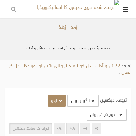
زہد - زُهْدٌ
صفحہ رئیسی
موسوعہ کے اقسام
فضائل و آداب
زمره:
فضائل و آداب
دل کو نرم کرنے والی باتیں اور مواعظ
دل کے
.
.
اعمال
.
ترجمہ دیکھیں
انگریزی زبان
اردو
انڈونیشیائی زبان
+
-
اعراب کے ساتھ دیکھیں