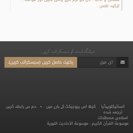
تزکیہ نفس
.
میلنگ لسٹ کو سبسکرائب کریں۔
رکنیت حاصل کریں (سبسکرائب کریں)۔
انسائیکلوپیڈیا
کچھ اس پروجیکٹ کے بارے میں
•
ہم سے رابطہ کریں
ترجمہ شدہ
اسلامی مصطلحات
موسوعة القرآن الكريم
-
موسوعة الأحاديث النبوية