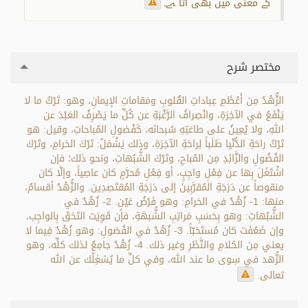
کے معنی میں بھی آتا ہے۔
مختصر شرح
الزُّهْدُ مِن أَعْظَمِ عِباداتِ القُلوبِ ومَقاماتِ الإيمانِ، وهو: تَرْكُ ما لا
يَنْفَعُ في الآخِرَةِ، وانْصِرافُ الرَّغْبَةِ عن كُلِّ ما يَصْرِفُ العَبْدَ عن
اللهِ، ولا يُعِينُ على طاعَتِهِ سُبحانَه، كَفُضولِ المُباحاتِ، وقيل: هو
تَرْكُ راحَةِ الدُّنْيا طَلَباً لِراحَةِ الآخِرَةِ، وذلك يَشْمَلُ: تَرْكَ الحَرامِ، وتَرْكَ
الفُضُولِ والزَّائِدِ مِن المُباحِ، وتَرْكَ الشُّبُهاتِ، ونحو ذلك؛ فإن
اشْتَغَلَ بِها عن فِعْلِ واجِبٍ، أو فِعْلِ مُحرَّمٍ كان عاصِياً، وإلّا كان
منقوصاً عن دَرَجَةِ المُقرَّبِينَ إلى دَرَجَةِ المُقتَصِدِين. والزُّهْدُ أقسامٌ،
منها: 1- زُهْدٌ في الحَرامِ: وهو فَرْضُ عَيْنٍ. 2- زُهْدٌ في
الشُّبُهاتِ: وهو بِحَسَبِ مَراتِبِ الشُّبهَةِ، فإن قَوِيَت التَحَقَ بِالواجِب،
وإن ضَعُفَت كان مُستَحَبّاً. 3- زُهْدٌ في الفُضولِ: وهو زُهْدٌ فِيما لا
يعني مِن الكلامِ والنَّظَرِ وغير ذلك. 4- زُهْدٌ جامِعٌ لذلك كلِّه، وهو
الزُّهد في سِوى ما عند الله، وفي كلِّ ما يُشغِلُك عن الله
تعالى.