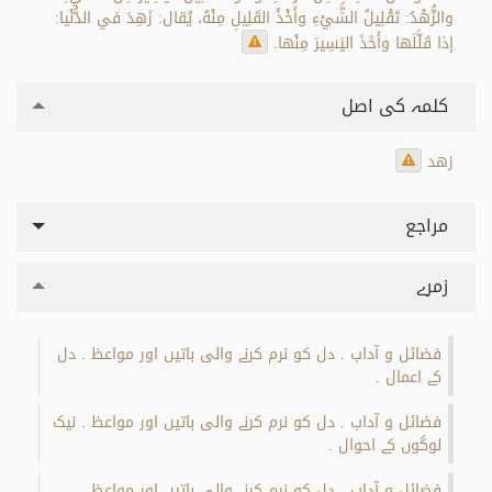
والزُّهْدُ: تَقْلِيلُ الشَّيْءِ وأَخْذُ القَلِيلِ مِنْهُ، يُقال: زَهِدَ في الدُّنْيا:
إذا قَلَّلَها وأَخَذَ اليَسِيرَ مِنْها.
کلمہ کی اصل
زهد
مراجع
زمرے
فضائل و آداب
دل کو نرم کرنے والی باتیں اور مواعظ
دل
.
.
کے اعمال
.
فضائل و آداب
دل کو نرم کرنے والی باتیں اور مواعظ
نیک
.
.
لوگوں کے احوال
.
فضائل و آداب
دل کو نرم کرنے والی باتیں اور مواعظ
.
.