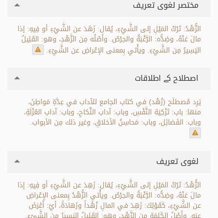
مختصر لغوی تعریف
الزُّهْدُ: تَرْكُ المَيْلِ إلى الشَّيْءِ، يُقال: زَهَدَ عن الشَّيْءِ أو فِيهِ: إذا
مالَ عَنْهُ، وضِدُّه: الرَّغْبَةُ والحِرْصُ. وأَصْلُه مِن الزَّهْدِ، وهو: القَلِيلُ
اليَسِيرُ مِن الشَّيْءِ. ويأْتي بِمعنى الإعْراضِ عن الشَّيْءِ.
اصطلاح کے اطلاقات
يَرِد مُصطلَح (زُهْد) في كتاب الجامع للآداب في عِدَّةِ مَواطِنَ،
منها: باب: تَزْكِيَة النَّفْسِ، وباب: آداب النِّكاحِ، وباب: آداب العُزْلَةِ،
وباب: الفَضائِل، وباب: مَحاسِنُ الأخلاقِ، وغير ذلك مِن الأبواب.
لغوی تعریف
الزُّهْدُ: تَرْكُ المَيْلِ إلى الشَّيْءِ، يُقال: زَهِدَ عن الشَّيْءِ أو فِيهِ: إذا
مالَ عَنْهُ، وضِدُّه: الرَّغْبَةُ والحِرْصُ. ويأْتي الزُّهْدُ بِمعنى الإعْراضِ
عن الشَّيْءِ، كَقَوْلِكَ: زَهِدَ في المالِ زُهْداً وزَهادَةً، أيْ: أَعْرَضَ
عنه. وأَصْلُ الكَلِمَةِ مِن الزَّهْدِ، وهو: القَلِيلُ اليَسِيرُ مِن الشَّيْءِ.