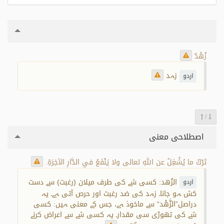
زُهْدٌ
زہد
اردو
/
اصطلاحی معنی
تَرْكُ ما يُشْغِلُ عن اللهِ تعالى ولا يَنْفَعُ في الدَّارِ الآخِرَةِ.
الزُھد: کسی شے کی طرف میلان (رغبت) سے دست
اردو
کش ہو جانا۔ زہد کی ضد رغبت اور حرص آتی ہے۔ یہ
دراصل”الزَّهْد“ سے ماخوذ ہے، جس کے معنی ہیں: کسی
شے کی تھوڑی سی مقدار۔ یہ کسی شے سے اعراض کرنے