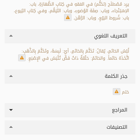
يرِد مُصْطلَح (تخَتُّم) في الفقهِ في كِتابِ الطَّهارَةِ، باب:
الاِسْتِنْجاء، وباب: صِفَة الوُضوءِ، وباب: التَيَمُّم، وفي كِتابِ البُيوع،
باب: شُروط البَيْعِ، وباب: الرَّهْن.
التعريف اللغوي
لُبْسُ الخاتَمِ، يُقالُ: تَخَتَّمَ بِالخاتَمِ، أيْ: لَبِسَهُ، وتَخَتَّمَ بِالذَّهَبِ:
اتَّخَذَهُ خاتَماً. والخاتَمُ: حَلْقَةٌ ذاتُ فَصٍّ تُلْبَسُ في الإِصْبَعِ.
جذر الكلمة
ختم
المراجع
التصنيفات