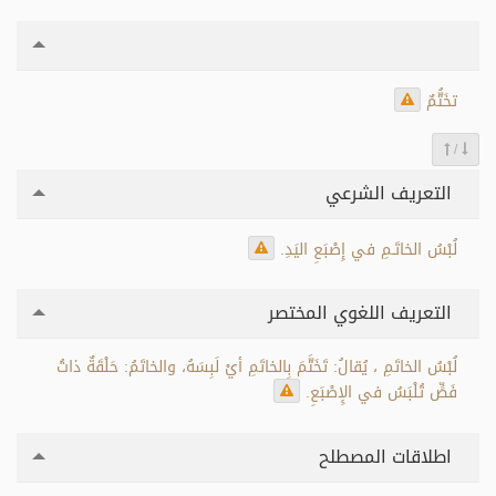
تخَتُّمٌ
/
التعريف الشرعي
لُبْسُ الخاتَـمِ في إِصْبَعِ اليَدِ.
التعريف اللغوي المختصر
لُبْسُ الخاتَمِ ، يُقالُ: تَخَتَّمَ بِالخاتَمِ أيْ لَبِسَهُ، والخاتَمُ: حَلْقَةٌ ذاتُ
فَصٍّ تُلْبَسُ في الإِصْبَعِ.
اطلاقات المصطلح