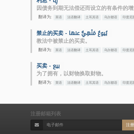
利息 - رِبا
因债务到期无法偿还而设立的有条件的增
翻译为:
英语
法语翻译
土耳其语
乌尔都语
印度尼
禁止的买卖 - بُيوعٌ مَنْهِيٌّ عنها
教法中被禁止的买卖。
翻译为:
英语
法语翻译
土耳其语
乌尔都语
印度尼
买卖 - بيع
为了拥有，以财物换取财物。
翻译为:
英语
法语翻译
土耳其语
乌尔都语
印度尼
注册邮箱列表
注