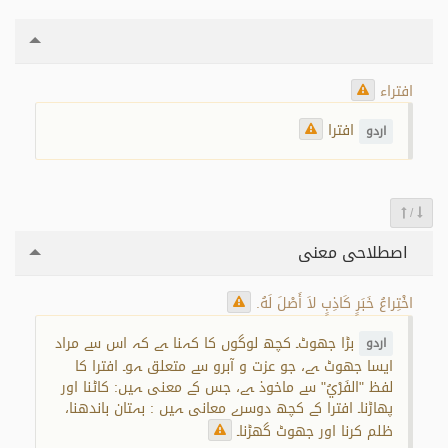
افتراء
افترا
اردو
/
اصطلاحی معنی
اخْتِراعُ خَبَرٍ كَاذِبٍ لاَ أَصْلَ لَهُ.
بڑا جھوٹ۔ کچھ لوگوں کا کہنا ہے کہ اس سے مراد
اردو
ایسا جھوٹ ہے، جو عزت و آبرو سے متعلق ہو۔ افترا کا
لفظ "الفَرْيُ" سے ماخوذ ہے، جس کے معنی ہیں: کاٹنا اور
پھاڑنا۔ افترا کے کچھ دوسرے معانی ہیں : بہتان باندھنا،
ظلم کرنا اور جھوٹ گھڑنا۔