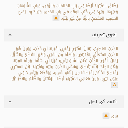
يُطْلقُ الافْتِراءُ أَيْضًا فِي بَابِ المَنَامَاتِ وَالرُّؤى، وَبابِ الشُّبُهاتِ
وَغَيْرِهَا. وَيَرِدُ فِي كُتُبِ الفِقْهِ فِي بابِ الحُدودِ وَيُرادُ بِهِ: رَمْيُ
العَفِيفِ المُحْصَنِ بِالزِّنَا مِنْ غَيْرِ بَيِّنَةٍ.
لغوی تعریف
الكَذِبُ العَظِيمُ، يُقالُ: افْتَرَى يَفْتَرِي افْتِراءً أيْ كَذَبَ، وَقِيلَ هُوَ
الكَذِبُ المتَعَلِّقُ بِالأَعْرَاضِ، وَأَصْلُهُ مِنَ الفَرْيِ وَهُوَ: القَطْعُ والشَّقُّ،
يُقالُ: أَفْرَى الذِّئْبُ بَطْنَ الشَّاةِ يُفْرِيهِ فَرْيًا أي: شَقَّهُ، وَمِنْهُ الفِرَاءُ
وَهُوَ الجِلْدُ؛ لِأَنَّهُ يُقْطَعُ، وَسُمِّيَ الكَذِبُ فِرْيَةً وافْتِراءً؛ لِأَنَّ المفتَرِي
يَقْتَطِعُ الكَلَامَ اِقْتِطَاعًا مِنْ تِلْقَاءِ نَفْسِهِ، وَيَقْطَعُ وَيُفْسِدُ فِي
عِرْضِ غَيْرِهِ، وَمِنْ مَعَانِي الافْتِراءِ أَيضًا: البُهْتانُ والظُّلْمُ والاخْتِلاقُ.
کلمہ کی اصل
فرى