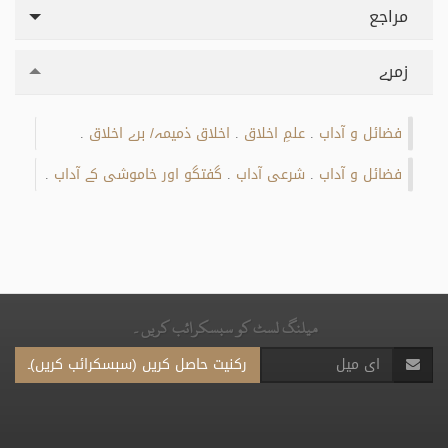
مراجع
زمرے
فضائل و آداب
علمِ اخلاق
اخلاق ذمیمہ/ برے اخلاق
.
.
.
فضائل و آداب
شرعی آداب
گفتگو اور خاموشی کے آداب
.
.
.
میلنگ لسٹ کو سبسکرائب کریں۔
رکنیت حاصل کریں (سبسکرائب کریں)۔