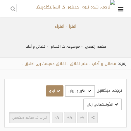
افترا - افتراء
صفحہ رئیسی
موسوعہ کے اقسام
فضائل و آداب
زمره:
فضائل و آداب
علمِ اخلاق
اخلاق ذمیمہ/ برے اخلاق
.
.
.
ترجمہ دیکھیں
انگریزی زبان
اردو
انڈونیشیائی زبان
+
-
اعراب کے ساتھ دیکھیں