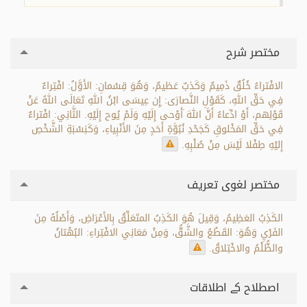
مختصر شرح
الافْتراءُ خُلُقٌ ذَمِيمٌ وَكَذبٌ عَظيمٌ، وَهُوَ قِسْمانِ: الأَوَّلُ: افْتِراءٌ
فِي حَقِّ اللهِ، كَقَوْلِ النَّصارَى: ِإِن عِيسَى ابْنُ اللهِ تَعَالَى اللهُ عَنْ
قَوْلِهم، أَوْ ادِّعاءُ أَنَّ اللهَ َأَوْحى إِلَيْهِ وَلَمْ يُوح إِلَيْهِ. الثَّانِي: افْتراءٌ
فِي حَقِّ المَخْلوقِ كَجَحْدِ نُبُوَّةِ أَحَدٍ مِنَ الأَنْبِياءِ، وَكَنِسْبَةِ الشَّخْصِ
إِليْهِ طِفْلا لَيْسَ مِنْ صُلْبِهِ.
مختصر لغوی تعریف
الكَذِبُ العَظِيمُ، وَقِيلَ هُوَ الكَذِبُ المتَعَلِّقُ بِالأَعْرَاضِ، وَأَصْلُهُ مِنَ
الفَرْيِ وَهُوَ: القَطْعُ والشَّقُّ، وَمِنْ مَعَانِي الافْتِراءِ: البُهْتانُ
والظُّلْمُ والاخْتِلاقُ.
اصطلاح کے اطلاقات