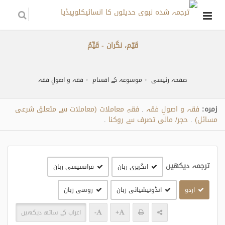
قَیّم، نگران - قَيِّمٌ
صفحہ رئیسی
موسوعہ کے اقسام
فقہ و اصولِ فقہ
زمره:
فقہ و اصولِ فقہ
فقہِ معاملات (معاملات سے متعلق شرعی
.
مسائل)
حجر/ مالی تصرف سے روکنا
.
.
ترجمہ دیکھیں
انگریزی زبان
فرانسیسی زبان
اردو
انڈونیشیائی زبان
روسی زبان
+
-
اعراب کے ساتھ دیکھیں