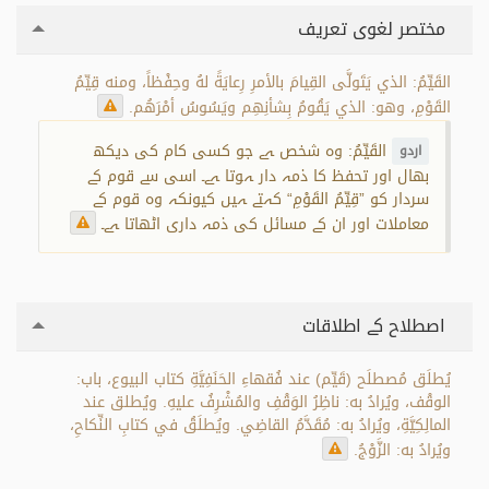
مختصر لغوی تعریف
القَيِّمُ: الذي يَتَولَّى القِيامَ بالأمرِ رِعايَةً لهُ وحِفْظاً، ومنه قِيِّمُ
القَوْمِ، وهو: الذي يَقُومُ بِشأنِهِم ويَسُوسُ أمْرَهُم.
القَيِّمُ: وہ شخص ہے جو کسی کام کی دیکھ
اردو
بھال اور تحفظ کا ذمہ دار ہوتا ہے۔ اسی سے قوم کے
سردار کو ”قِيِّمُ القَوْمِ“ کہتے ہیں کیونکہ وہ قوم کے
معاملات اور ان کے مسائل کی ذمہ داری اٹھاتا ہے۔
اصطلاح کے اطلاقات
يُطلَق مُصطلَح (قَيِّم) عند فُقهاءِ الحَنَفِيَّةِ كتاب البيوع، باب:
الوقْف، ويُرادُ به: ناظِرُ الوَقْفِ والمُشْرِفُ عليهِ. ويُطلق عند
المالِكِيَّةِ، ويُرادُ به: مُقَدَّمُ القاضِي. ويُطلَقُ في كتابِ النِّكاحِ،
ويُرادُ به: الزَّوْجُ.