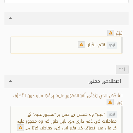
قَيِّمٌ
قَیّم، نگران
اردو
/
اصطلاحی معنی
الشَّخْصُ الذي يَتَوَلَّى أَمْرَ المَحْجُورِ عليه؛ بِحِفْظِ مالِهِ دون التّصَرُّفِ
فِيهِ.
”قیم“ وہ شخص ہے جس پر ”محجور علیہ“ کے
اردو
معاملات کی ذمہ داری ہو، بایں طور کہ وہ محجور علیہ
کے مال میں تصرّف کیے بغیر اس کی حفاظت کرتا ہے۔