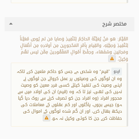
مختصر شرح
القَيِّمُ: هو مَنْ يُعَيِّنُهُ الحاكِمُ لِتَنْفِيذِ وَصايا مَن لم يُوصِ مُعَيَّناً
لِتَنْفِيذِ وَصِيَّتِهِ، والقِيامِ بِأمْرِ المَحْجورِين مِن أولادِهِ مِن أطْفالٍ
ومَجانِين وسُفَهاء، وحِفْظِ أمْوالِ المَفْقُودِينَ مِمَّن ليس لهُم
وَكِيلٌ.
”قیم“ وہ شخص ہے جس کو حاکم متعین کرے تاکہ
اردو
وہ ان لوگوں کی وصیتوں پر عمل کروائے جن لوگوں نے
اپنی وصیت کی تنفیذ کیلئے کسی فردِ معین کو وصیت
نہیں کی تھی، نیز تا کہ وہ (قیم) ان کی اولاد میں سے
محجور افراد (وہ افراد جن کو تصرف کرنے سے روک دیا گیا
ہو) جیسے بچوں، پاگلوں اور کم عقلوں کے معاملات کی
دیکھ بھال کرے، اور ان گم شدہ لوگوں کے اموال کی
حفاظت کرے جن کا کوئی وکیل نہ ہو۔