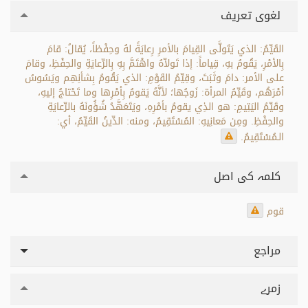
لغوی تعریف
القَيِّمُ: الذي يَتَولَّى القِيامَ بالأمرِ رِعايَةً لهُ وحِفْظاً، يُقالُ: قامَ
بِالأمْرِ، يَقُومُ بهِ، قِياماً: إذا تَولاّهُ واهْتَمَّ بِهِ بِالرِّعايَةِ والحِفْظِ، وقامَ
على الأمر: دامَ وثَبَتَ، وقِيِّمُ القَوْمِ: الذي يَقُومُ بِشأنِهِم ويَسُوسُ
أمْرَهُم، وقَيِّمُ المرأة: زَوجُها؛ لأنَّهُ يَقومُ بِأمْرِها وما تَحْتاجُ إليهِ،
وقَيِّمُ اليَتِيمِ: هو الذِي يقومُ بأمْرِهِ، ويَتَعَهَّدُ شُؤُونَهُ بالرِّعايَةِ
والحِفْظِ. ومِن مَعانِيهِ: المُسْتَقِيمُ، ومنه: الدِّينُ القَيِّمُ، أي:
الـمُسْتَقِيمُ.
کلمہ کی اصل
قوم
مراجع
زمرے