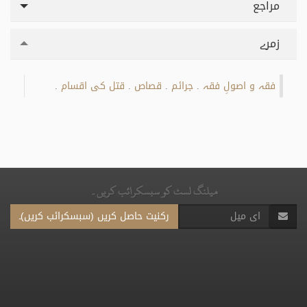
مراجع
زمرے
فقہ و اصولِ فقہ
جرائم
قصاص
قتل کی اقسام
.
.
.
.
میلنگ لسٹ کو سبسکرائب کریں۔
رکنیت حاصل کریں (سبسکرائب کریں)۔