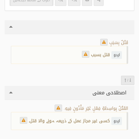
+
-
اعراب کے ساتھ دیکھیں
قَتْلٌ بِسَبَبٍ
قتل بسبب
اردو
/
اصطلاحی معنی
القَتْلُ بِواسِطَةِ فِعْلٍ غَيْرِ مَأْذُونٍ فِيهِ.
کسی غیر مجاز عمل کے ذریعہ ہونے والا قتل۔
اردو