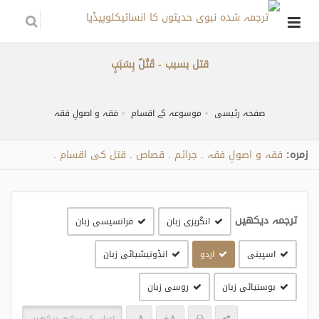
قتل بسبب - قَتْلٌ بِسَبَبٍ
صفحہ رئیسی
موسوعہ کے اقسام
فقہ و اصولِ فقہ
زمره:
فقہ و اصولِ فقہ
جرائم
قصاص
قتل کی اقسام
.
.
.
.
ترجمہ دیکھیں
انگریزی زبان
فرانسیسی زبان
اسپینی
اردو
انڈونیشیائی زبان
بوسنیائی زبان
روسی زبان