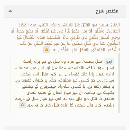
مختصر شرح
القَتْلُ بِسَبَبٍ: هو القَتْلُ غَيْرُ المُباشِرِ والذي انْتَفَى فيه القَصْدُ
الجِنائِيُّ، ومَثَّلُوا لَهُ بِمَن يَحْفِرُ بِئْراً في غَيْرِ مُلْكِهِ، أو يَضَعُ حجراً، أو
يَرمِي قُشُورَ بِطِّيخٍ في طَرِيقٍ عامٍّ، فَتَتَسَبَّبُ هذه الأفْعالُ غَيْرُ
المأْذُونِ بها في قَتْلِ شَخْصٍ ما مِن غير قَصْدِ القَتْلِ من ذلك
الشَّخْصِ المُتَعَدِّي بِالفِعْلِ غَيْرِ المَأْذُونِ بِهِ.
’قتل بسبب‘: سے مراد وہ قتل ہے جو براہِ راست
اردو
نھیں ہوتا (بلکہ بالواسطہ ہوتا ہے) اور اس میں مجرمانہ
ارادہ نھیں پایا جاتا۔ فقہاء نے اس کی مثال اس شخص
سے دی ہے جو کسی غیر مملوکہ جگہ پر کنواں کھود دے،
یا پتھر رکھ دے، یا کسی شاہراہ میںخربوزے کے چھلکے
پھینک دے۔ چنانچہ ان غیر مجاز اعمال کے سبب کسی
شخص کا قتل ہو جائے جب کہ اس غیر مجاز عمل کے ذریعہ
زیادتی کرنے والے شخص کا ارادہ قتل کرنے کا نہ ہو۔