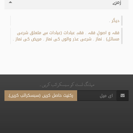
زمرے
دیگر
.
فقہ و اصولِ فقہ
فقہِ عبادات (عبادات سے متعلق شرعی
.
مسائل)
نماز
شرعی عذر والوں کی نماز
مریض کی نماز
.
.
.
.
میلنگ لسٹ کو سبسکرائب کریں۔
رکنیت حاصل کریں (سبسکرائب کریں)۔