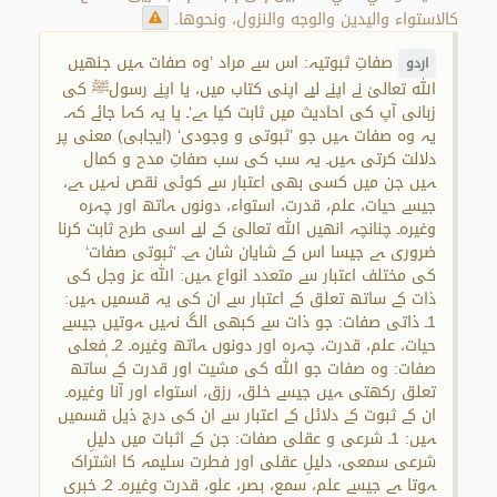
كالاستواء واليدين والوجه والنزول، ونحوها.
صفاتِ ثبوتیہ: اس سے مراد ’وہ صفات ہیں جنھیں
اردو
اللہ تعالیٰ نے اپنے لیے اپنی کتاب میں، یا اپنے رسولﷺ کی
زبانی آپ کی احادیث میں ثابت کیا ہے‘۔ یا یہ کہا جائے کہـ
یہ وہ صفات ہیں جو ’ثبوتی و وجودی‘ (ایجابی) معنی پر
دلالت کرتی ہیں۔ یہ سب کی سب صفاتِ مدح و کمال
ہیں جن میں کسی بھی اعتبار سے کوئی نقص نہیں ہے،
جیسے حیات، علم، قدرت، استواء، دونوں ہاتھ اور چہرہ
وغیرہ۔ چنانچہ انھیں اللہ تعالیٰ کے لیے اسی طرح ثابت کرنا
ضروری ہے جیسا اس کے شایان شان ہے۔ ’ثبوتی صفات‘
کی مختلف اعتبار سے متعدد انواع ہیں: اللہ عز وجل کی
ذات کے ساتھ تعلق کے اعتبار سے ان کی یہ قسمیں ہیں:
1۔ ذاتی صفات: جو ذات سے کبھی الگ نہیں ہوتیں جیسے
حیات، علم، قدرت، چہرہ اور دونوں ہاتھ وغیرہ۔ 2۔ ٖفعلی
صفات: وہ صفات جو اللہ کی مشیت اور قدرت کے ساتھ
تعلق رکھتی ہیں جیسے خلق، رزق، استواء اور آنا وغیرہ۔
ان کے ثبوت کے دلائل کے اعتبار سے ان کی درج ذیل قسمیں
ہیں: 1۔ شرعی و عقلی صفات: جن کے اثبات میں دلیلِ
شرعی سمعی، دلیلِ عقلی اور فطرت سلیمہ کا اشتراک
ہوتا ہے جیسے علم، سمع، بصر، علو، قدرت وغیرہ۔ 2۔ خبری