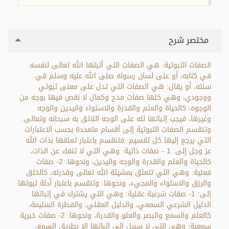
مختصر شرح
الصفات الثبوتية: هي الصفات التي أثبتها الله تعالى لنفسه
في كتابه، أو على لسان رسوله صلى الله عليه وسلم في
سنته، أو يقال: هي الصفات التي تدل على معنى ثبوتي
ووجودي، وهي كلها صفات مدح وكمال لا نقص فيها بوجه من
الوجوه، كالحياة والعلم والقدرة والاستواء واليدين والوجه
وغيرها، فيجب إثباتها لله على الوجه اللائق به سبحانه وتعالى.
وتنقسم الصفات الثبوتية إلى أقسام متعددة بحسب الاعتبارات
التي يرجع إليها كل تقسيم. فتنقسم باعتبار تعلقها بذات الله
عز وجل إلى: 1 - صفات ذاتية: وهي التي لا تنفك عن الذات،
كالحياة والعلم والقدرة والوجه واليدين، ونحوها. 2- صفات
فعلية: وهي التي تتعلق بمشيئة الله تعالى وقدرته، كالخلق
والرزق والاستواء والمجيء، ونحوها. وتنقسم باعتبار أدلة ثبوتها
إلى: 1- صفات شرعية عقلية: وهي التي يشترك في إثباتها
الدليل الشرعي السمعي، والدليل العقلي، والفطرة السليمة،
كالعلم والسمع والبصر والعلو والقدرة، ونحوها. 2- صفات خبرية
سمعية: وهي التي لا سبيل إلى إثباتها إلا بطريق السمع،