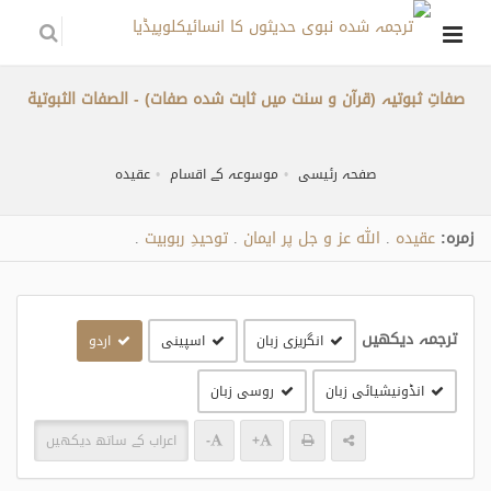
صفاتِ ثبوتیہ (قرآن و سنت میں ثابت شدہ صفات) - الصفات الثبوتية
صفحہ رئیسی
موسوعہ کے اقسام
عقیدہ
زمره:
عقیدہ
اللہ عز و جل پر ایمان
توحیدِ ربوبیت
.
.
.
ترجمہ دیکھیں
انگریزی زبان
اسپینی
اردو
انڈونیشیائی زبان
روسی زبان
+
-
اعراب کے ساتھ دیکھیں