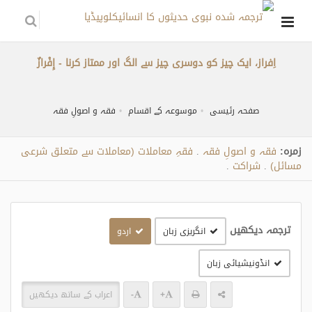
اِفراز، ایک چیز کو دوسری چیز سے الگ اور ممتاز کرنا - إِفْرازٌ
صفحہ رئیسی
موسوعہ کے اقسام
فقہ و اصولِ فقہ
زمره:
فقہ و اصولِ فقہ
فقہِ معاملات (معاملات سے متعلق شرعی
.
مسائل)
شراکت
.
.
ترجمہ دیکھیں
انگریزی زبان
اردو
انڈونیشیائی زبان
+
-
اعراب کے ساتھ دیکھیں