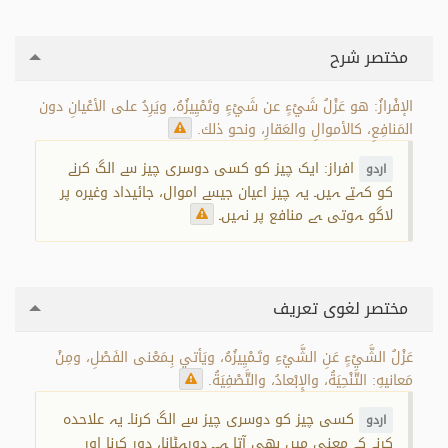
مختصر شرح
الإفْرازُ: هو عَزْلُ شَيْءٍ عن شَيْءٍ وتَمْيِيزُهُ، ويَرِدُ على الأعْيانِ دون
المَنافِعِ، كالأموالِ والعَقارِ، ونحو ذلك.
افراز: ایک چیز کو کسی دوسری چیز سے الگ کرنے
اردو
کو کہتے ہیں۔ یہ چیز اعیان جیسے اموال، جائیداد وغیرہ پر
لاگو ہوتی ہے منافع پر نہیں۔
مختصر لغوی تعریف
عَزْلُ الشَّيْءٍ عَنِ الشَّيْءِ وتَـمْيِيزُهُ، ويَأتي بِـمَعْنى الفَصْلِ، ومِنْ
مَعانيهِ: التَّنْحِيَةُ، والإِبْعادُ، والتَّصْفِيَةُ.
کسی چیز کو دوسری چیز سے الگ کرنا۔ یہ علاحدہ
اردو
کرنے کے معنی میں بھی آتا ہے۔ دورہٹانا، دور کرنا اور