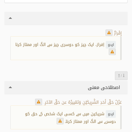
إِفْرازٌ
اِفراز، ایک چیز کو دوسری چیز سے الگ اور ممتاز کرنا
اردو
/
اصطلاحی معنی
عَزْلُ حَقِّ أَحَدِ الشَّرِيكَيْنِ وَتَمْييزُهُ عن حَقِّ الآخَرِ.
شریکین میں سے کسی ایک شخص کے حق کو
اردو
دوسرے سے الگ اور ممتاز کرنا۔