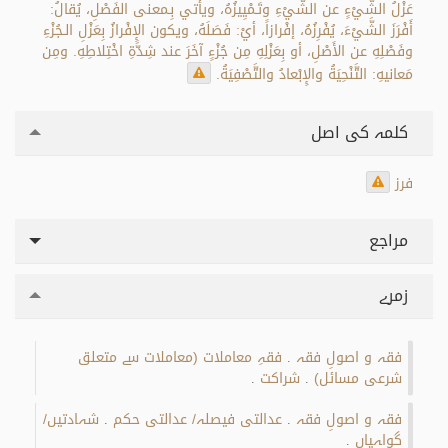
عَزْلُ الشَّيْءٍ عن الشَّيْءِ وتَـمْيِيزُهُ، ويأتي بِـمعنى الفَصْلِ، يُقالُ:
أَفْرَزَ الشَّيْءَ، يُفْرِزُهُ، إفْرازاً، أيْ: فَصَلَهُ، ويكون الإِفْرازُ بِعَزْلِ الـجُزْءِ
وفَصْلِهِ عن الأَصْلِ، أو بِعَزْلِهِ مِن جُزْءٍ آخَرَ عند شِدَّةِ اخْتِلاطِهِ. ومِن
مَعانيهِ: التَّنْحِيَةُ والإِبْعادُ والتَّصْفِيَةُ.
کلمہ کی اصل
فرز
مراجع
زمرے
فقہ و اصولِ فقہ
فقہِ معاملات (معاملات سے متعلق
.
شرعی مسائل)
شراکت
.
.
فقہ و اصولِ فقہ
عدالتی فیصلہ/ عدالتی حکم
شہادتیں/
.
.
گواہیاں
.