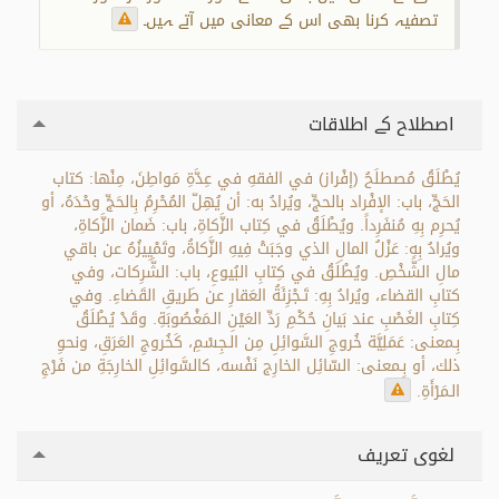
تصفیہ کرنا بھی اس کے معانی میں آتے ہیں۔
اصطلاح کے اطلاقات
يُطْلَقُ مُصطلَحُ (إفْراز) في الفقهِ في عِدَّةِ مَواطِنَ، مِنْها: كتاب
الحَجِّ، باب: الإفْراد بالحجِّ، ويُرادُ به: أن يُهِلّ المُحْرِمُ بِالحَجِّ وحْدَهُ، أو
يُحرِم بِهِ مُنفَرِداً. ويُطْلَقُ في كِتاب الزَّكاةِ، باب: ضَمان الزَّكاةِ،
ويُرادُ بِهِ: عَزْلُ المالِ الذي وجَبَتْ فِيهِ الزَّكاةُ، وتَمْيِيزُهُ عن باقي
مالِ الشَّخْصِ. ويُطْلَقُ في كِتابِ البُيوعِ، باب: الشَّرِكات، وفي
كتابِ القضاء، ويُرادُ بِهِ: تَـجْزِئَةُ العَقارِ عن طَريقِ القَضاءِ. وفي
كِتابِ الغَصْبِ عند بَيانِ حُكْمِ رَدِّ العَيْنِ الـمَغْصُوبَةِ. وقَدْ يُطْلَقُ
بِـمعنى: عَمَلِيَّة خُروجِ السَّوائِلِ مِن الـجِسْمِ، كَخُروجِ العَرَقِ، ونحوِ
ذلك، أو بِـمعنى: السّائِل الخارِج نَفْسه، كالسَّوائِلِ الخارِجَةِ من فَرْجِ
الـمَرْأَةِ.
لغوی تعریف