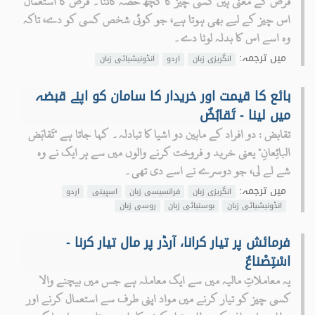
قرض کے معنی ہیں کسی چیز کا کچھ حصہ کاٹنا۔ قرض کا استعمال
اس چیز کے لیے بھی ہوتا ہے، جو کوئی شخص کسی کو دے، تاکہ
وہ اسے اس کا بدلہ لوٹا دے۔
میں ترجمہ:
انگریزی زبان
اردو
انڈونیشیائی زبان
بائع کا قیمت اور خریدار کا سامان کو اپنے قبضہ
میں لینا - تَقابُضٌ
تقابض : دو افراد کے مابین دو اشیا کا تبادلہ۔ کہا جاتا ہے "تَقابَض
البائِعانِ" یعنی خرید و فروخت کرنے والوں میں سے ہر ایک نے وہ
شے لے لی، جو دوسرے نے اسے دی تھی۔
میں ترجمہ:
انگریزی زبان
فرانسیسی زبان
اسپینی
اردو
انڈونیشیائی زبان
بوسنیائی زبان
روسی زبان
فرمائش پر تیار کرانا، آرڈر پر مال تیار کرنا -
اسْتِصْناعٌ
یہ معاملاتِ مالیہ میں سے ایک معاملہ ہے جس میں بیچنے والا
کسی چیز کو تیار کرنے میں مواد اپنی طرف سے استعمال کرنے اور