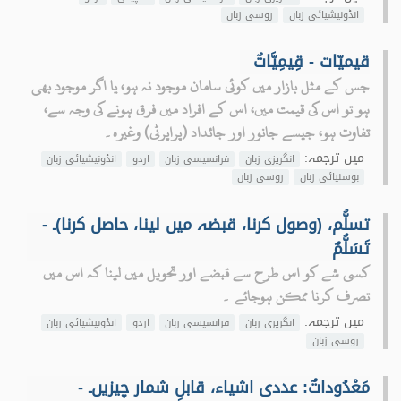
انڈونیشیائی زبان
روسی زبان
قیمیّات - قِيمِيَّاتٌ
جس کے مثل بازار میں کوئی سامان موجود نہ ہو، یا اگر موجود بھی
ہو تو اس کی قیمت میں، اس کے افراد میں فرق ہونے کی وجہ سے،
تفاوت ہو، جیسے جانور اور جائداد (پراپرٹی) وغیرہ۔
میں ترجمہ:
انگریزی زبان
فرانسیسی زبان
اردو
انڈونیشیائی زبان
بوسنیائی زبان
روسی زبان
تسلُّم، (وصول کرنا، قبضہ میں لینا، حاصل کرنا)۔ -
تَسَلُّمٌ
کسی شے کو اس طرح سے قبضے اور تحویل میں لینا کہ اس میں
تصرف کرنا ممکن ہوجائے ۔
میں ترجمہ:
انگریزی زبان
فرانسیسی زبان
اردو
انڈونیشیائی زبان
روسی زبان
مَعْدُوداتٌ: عددی اشیاء، قابلِ شمار چیزیں۔ -