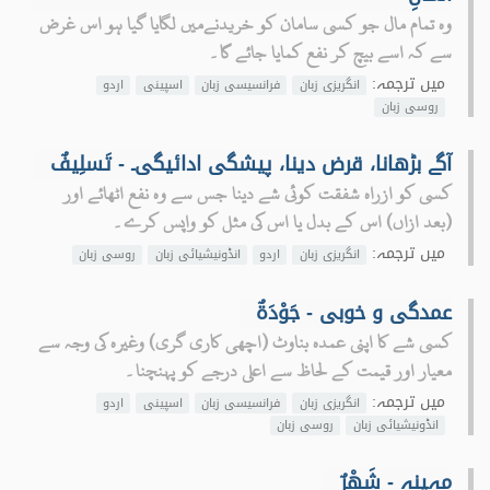
وہ تمام مال جو کسی سامان کو خریدنےمیں لگایا گیا ہو اس غرض
سے کہ اسے بیچ کر نفع کمایا جائے گا۔
میں ترجمہ:
انگریزی زبان
فرانسیسی زبان
اسپینی
اردو
روسی زبان
آگے بڑھانا، قرض دینا، پیشگی ادائیگی۔ - تَسلِيفٌ
کسی کو ازراہ شفقت کوئی شے دینا جس سے وہ نفع اٹھائے اور
(بعد ازاں) اس کے بدل یا اس کی مثل کو واپس کرے۔
میں ترجمہ:
انگریزی زبان
اردو
انڈونیشیائی زبان
روسی زبان
عمدگی و خوبی - جَوْدَةٌ
کسی شے کا اپنی عمدہ بناوٹ (اچھی کاری گری) وغیرہ کی وجہ سے
معیار اور قیمت کے لحاظ سے اعلی درجے کو پہنچنا۔
میں ترجمہ:
انگریزی زبان
فرانسیسی زبان
اسپینی
اردو
انڈونیشیائی زبان
روسی زبان
مہینہ - شَهْرٌ