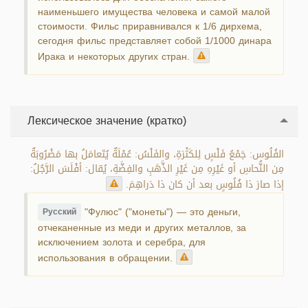
наименьшего имущества человека и самой малой
стоимости. Фильс приравнивался к 1/6 дирхема,
сегодня фильс представляет собой 1/1000 динара
Ирака и некоторых других стран.
Лексическое значение (кратко)
الفُلُوس: جَمْعُ فَلْسٍ لِلكَثْرَةِ، والفَلْسُ: عُمْلَةٌ يُتَعامَلُ بها مَضْرُوبَةٌ
مِن النُّحاسِ أو غَيْرِهِ مِن غَيْرِ الذَّهَبِ والفِضَّةِ، يُقال: أفْلَسَ الرَّجُلُ:
إذا صارَ ذا فُلُوسٍ بعد أن كان ذا دَراهِمَ.
"Фулюс" ("монеты") — это деньги,
Русский
отчеканенные из меди и других металлов, за
исключением золота и серебра, для
использования в обращении.