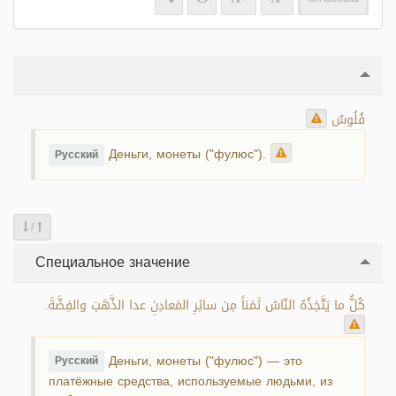
فُلُوسٌ
Деньги, монеты ("фулюс").
Русский
/
Специальное значение
كُلُّ ما يَتَّخِذُهُ النّاسُ ثَمَناً مِن سائِرِ المَعادِنِ عدا الذَّهَبَ والفِضَّةَ.
Деньги, монеты ("фулюс") — это
Русский
платёжные средства, используемые людьми, из