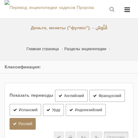
Деньги, монеты ("фулюс"). - فُلُوسٌ
Главная страница
Разделы энциклопедии
Классификация:
.
Показать переводы
Английский
Французский
Испанский
Урду
Индонезийский
Русский
+
-
Огласовка