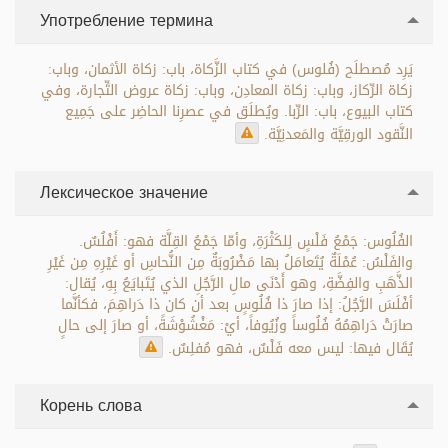
Употребление термина
يَرِد مُصطلَح (فُلوس) في كتاب الزَّكاة، باب: زكاة الأثمان، وباب:
زكاة الرِّكاز، وباب: زكاة المعادِن، وباب: زكاة عروض التِّجارة، وفي
كتاب البيوع، باب: الرِّبا. ويُطلَق في عصرِنا الحاضِر على جَمِيع
النَّقود الورقِيَّة والمَعدنِيَّة.
Лексическое значение
الفُلُوس: جَمْعُ فَلْسٍ لِلكَثْرَةِ، وأمّا جَمْعُ القِلَّة فهو: أَفْلُسٌ.
والفَلْسُ: عُمْلَةٌ يُتَعامَلُ بها مَضْرُوبَةٌ مِن النُّحاسِ أو غَيْرِهِ مِن غَيْرِ
الذَّهَبِ والفِضَّةِ، وهو أَدْنَى مالِ الرَّجُلِ الذي يُتَبايَعُ بِهِ، يُقال:
أفْلَسَ الرَّجُلُ: إذا صارَ ذا فُلُوسٍ بعد أن كان ذا دَراهِمَ، فكأنَّما
صارَتْ دَراهِمُهُ فُلُوساً وزُيُوفاً، أيْ: مَغْشُوْشَةً، أو صارَ إلى حالٍ
يُقَال فيها: ليس معه فَلْسٌ، فهو مُفلِسٌ.
Корень слова