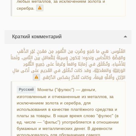
любых металлов, за исключением золота и
серебра.
Краткий комментарий
الفُلُوس: هي ما صُنِعِ وضُرِبَ مِن النُّقودِ مِن مَعْدِنٍ غَيْرِ الذَّهَبِ
والفِضَّةِ كالنُّحاسِ ونحوِه؛ لِتكون وَسِيلةً لِلتَّعامُلِ بين النّاسِ، وثَمناً
لِلأَشْياءِ، وتُطْلَق في زَمانِنَا واقعاً وعُرفاً على جَمِيعِ النُّقُودِ
الوَرَقِيَّةِ والمَعْدَنِيَّةِ، وقد كانت تُطْلَق في القَدِيمِ على أَدْنى مالِ
الرَّجُلِ وأَقَلِّهِ قِيمَةً، وكانت تُقَدَّرُ بِسُدُسِ الدِّرْهَمِ.
Монеты ("фулюс") — деньги,
Русский
изготовленные и отчеканенные из металлов, за
исключением золота и серебра, для
использования в качестве платёжного средства и
платы за товары. В наше время слово "фулюс" (в
ед. числе — "фильс") употребляется в отношении
бумажных и металлических денег. В древности
использовалось для обозначения самого