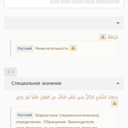
كَراهَةٌ
Нежелательность
Русский
/
Специальное значение
خِطابُ الشَّارِعِ الدَّالُّ على طَلَبِ الكَفِّ عن الفِعْلِ طَلَباً غَيْرَ جازِمٍ.
Шариатское (терминологическое)
Русский
определение: Обращение Законодателя,
указывающее на не категоричное веление