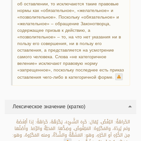
об оставлении, то исключаются такие правовые
нормы как «обязательное», «желательное» и
«позволительное». Поскольку «обязательное» и
«желательное» – обращение Законотворца,
содержащее призыв к действию, а
«позволительное» – то, на что нет указания ни в
пользу его совершения, ни в пользу его
оставления, а представляется на усмотрение
самого человека. Слова «не категоричное
веление» исключают правовую норму
«запрещенное», поскольку последнее есть приказ
оставления чего-либо в категоричной форме.
Лексическое значение (кратко)
الكَراهَةُ: البُغْضُ، يُقال: كَرِهَ الشَّيْءَ، يَكْرَهُهُ، كَراهَةً: إذا أَبْغَضَهُ
ولم يُرِدْهُ، والمَكْرُوهُ: المَبْغُوضُ، وضِدُّها: المَحَبَّةُ والرِّضا. وأَصْلُها
مِن الكُرْهِ أو الكَرْهِ، وهو: المَشَقَّةُ والشِّدَّةُ، ومنه المَكْرُوهُ، وهو: