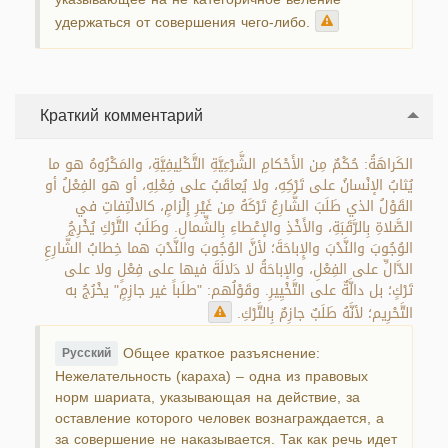
удержаться от совершения чего-либо.
Краткий комментарий
الكَراهَةُ: حُكْمٌ مِن الأَحْكامِ الشَّرْعِيَّةِ التَّكْلِيفِيَّةِ، والمَكْرُوهُ هو ما
يُثابُ الإنْسانُ على تَرْكِهِ، ولا يُعاقَبُ على فِعْلِهِ، أو هو الفِعْلُ أو
القَوْلُ الذي طَلَبَ الشَّارِعُ تَرْكَهُ مِن غَيْرِ إِلْزامٍ، كالالْتِفاتِ في
الصَّلاةِ بِالرَّقَبَةِ، والأَخْذِ والإعْطاءِ بِالشِّمالِ. وطَلَبُ التَّرْكِ يُخْرِجُ
الوُجُوبَ والنَّدْبَ والإِباحَةَ؛ لأنَّ الوُجُوبَ والنَّدْبَ هما خِطابُ الشَّارِعِ
الدَّالِّ على الفِعْلِ، والإباحَةُ لا دَلالَةَ فيها على فِعْلٍ ولا على
تَرْكٍ؛ بل دالَّةٌ على التَّخْيِيرِ. وقَوْلُهم: "طلَباً غير جازِمٍ" يخْرُجُ به
التَّحْرِيم؛ لأنَّهُ طَلَبٌ جازِمٌ بِالتَّرْكِ.
Общее краткое разъяснение:
Русский
Нежелательность (караха) – одна из правовых
норм шариата, указывающая на действие, за
оставление которого человек вознаграждается, а
за совершение не наказывается. Так как речь идет