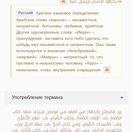
ما يَكْرَههُ الإنْسانُ ويَشُقُّ عليه.
Краткое языковое определение:
Русский
Арабское слово «караха» – ненавистное,
неприятное. Антонимы: любимое, приятное.
Другие однокоренные слова: «Икрах» –
принуждение: заставить кого-либо сделать что-
нибудь ему ненавистное и неприятное. Оно также
используется в значении «безобразный»,
«мерзкий». «Макрух» – неприятный: то, что
противно и невыносимо человеку. «Курх» –
нежелание, отказ, внутреннее отвращение.
Употребление термина
يَرِد مُصْطلَح (كَراهَة) في الفقه في مَواطِنَ عَدِيدَةٍ، منها: كتاب
الصَّلاةِ، باب: أَوْقات الصَّلاة، وكتاب الصِّيامِ، باب: صَوْم التَّطَوُّعِ،
وباب: مُفْسِدات الصِّيامِ، وفي كتاب الحَجِّ، باب: صِفَة الحَجِّ، وباب:
مَحْظورات الإحْرامِ، وغير ذلك. ويُطْلَق أيضاً في كتاب النِّكاح، باب: