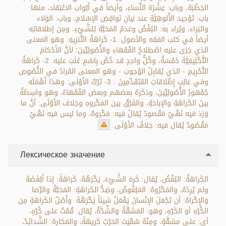
الخِطْبَة، وباب: عِشْرَة النِّساءِ، وأيضاً في أَبْواب الاعْتِقاد، منها:
باب: تَوْحِيد الأُلوهِيَّةِ عند بَيانِ نَواقِضِ الإسْلامِ، وباب: الوَلاء
والبَراء، ويُراد به: البُغْضُ وعَدَمُ المَحَبَّةِ لِلشَّيْءِ. ومِن إطلاقاتِه
أيضاً في كتب الفقه والأصول: 1- كَراهَةُ التَّنزِيهِ: وهو المعنى
الذي جَرَى عليه اصْطِلاحُ الفُقَهاءِ والأُصُولِيِّينَ؛ لأنَّ الأَحْكامَ
التَّكْلِيفِيَّةَ خَمْسَةٌ، وكُلُّ واحِدٍ قد خُصَّ بِاسْمٍ غَلَبَ عليه. 2- كَراهَةُ
التَّحْرِيمِ - الذي يُقابِلُ الوُجوبَ - وهو المعنى المُرادُ في النُّصُوصِ
وفي غالِبِ إِطْلاقاتِ المُتَقَدِّمِينَ . 3- تَرْكُ الأَوْلَى: وهذا أَهْمَلَه
جُمْهورُ الأُصُولِيِّينَ، وذكَرَهُ بعضهم وبعض الفُقَهاءُ، وهو واسِطَةٌ
بينَ الكَراهَةِ والإباحَةِ، والفَرْقُ بين المَكْروهِ وخِلاف الأَوْلَى: أنَّ ما
وَرَدَ فيه نَهْيٌ مَقْصودٌ يُقالُ فيه: مَكْروهٌ، وما ليس فيه نَهْيٌ
مَقْصُودٌ يُقال فيه: خِلافُ الأَوْلَى.
Лексическое значение
الكَراهَةُ: البُغْضُ، يُقال: كَرِهَ الشَّيْءَ، يَكْرَهُهُ، كَراهَةً: إذا أَبْغَضَهُ
ولم يُرِدْهُ، والمَكْرُوهُ: المَبْغُوضُ، وضِدُّ الكَراهَةِ: المَحَبَّةُ والرِّضا.
وَالإِكْراهُ: أن تَجْعَلَ الإنْسانَ يَفْعَلُ شيئاً يَكْرَهُهُ. وأَصْلُ الكَراهَةِ مِن
الكُرْهِ أو الكَرْهِ، وهو: المَشَقَّةُ والشِّدَّةُ، يُقال: قُمْتُ على كُرْهٍ،
أي: على مشقَّةٍ، ومِنْهُ سُمِّيَت الحَرْبُ كَرِيهَةً، والمَكارِهُ: الشَّدائِدُ،