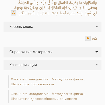
والمَكْرُوهُ: ما يَكْرَههُ الإنْسانُ ويَشُقُّ عليه. وتأْتي الكَراهَةُ
بِمعنى القُبْحِ، فيُقال: كَرُهَ المَنْظَرُ: إذا قَبُحَ، وفِعْلٌ كَرْهٌ وكَريهٌ،
أي: قَبِيحٌ. وِمن معنِيه أيضاً: الإباءُ، والامْتِناعُ، ونُفورُ الطَّبْعِ.
Корень слова
كره
Справочные материалы
Классификации
Фикх и его методология
Методология фикха
.
.
Шариатское постановление
.
Фикх и его методология
Методология фикха
.
.
Шариатская дееспособность и её условия
.