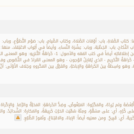
كتاب الصَّلاةِ، باب: أَوْقات الصَّلاة، وكتاب الصِّيامِ، باب: صَوْم التَّطَوُّعِ، وباب: 
ِّكاح، باب: الخِطْبَة، وباب: عِشْرَة النِّساءِ، وأيضاً في أَبْواب الاعْتِقاد، منها: باب:
الوَلاء والبَراء، ويُراد به: البُغْضُ وعَدَمُ المَحَبَّةِ لِلشَّيْءِ. ومِن إطلاقا
ُ، وهو واسِطَةٌ بينَ الكَراهَةِ والإباحَةِ، والفَرْقُ بين المَكْروهِ وخِلاف الأَوْلَى: أن
بْغَضَهُ ولم يُرِدْهُ، والمَكْرُوهُ: المَبْغُوضُ، وضِدُّ الكَراهَةِ: المَحَبَّةُ والرِّضا. وَالإِكْراهُ
 على كُرْهٍ، أي: على مشقَّةٍ، ومِنْهُ سُمِّيَت الحَرْبُ كَرِيهَةً، والمَكارِهُ: الشَّدائِدُ، وا
وكَريهٌ، أي: قَبِيحٌ. وِمن معنِيه أيضاً: الإباءُ، والامْتِناعُ، ونُفورُ الطَّبْعِ