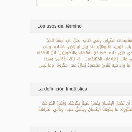
Los usos del término
مُفْسِدات الصِّيامِ، وفي كتاب الحَجِّ، باب: صِفَة الحَجِّ
 تَوْحِيد الأُلوهِيَّةِ عند بَيانِ نَواقِضِ الإسْلامِ، وباب
تِه أيضاً في كتب الفقه والأصول: 1- كَراهَةُ التَّنزِيهِ: وهو المعنى الذي جَرَى عليه اصْطِلاحُ الفُقَهاءِ والأُصُولِيِّينَ؛ لأنَّ الأَحْكامَ
التَّكْلِيفِيَّةَ خَمْسَةٌ، وكُلُّ واحِدٍ قد خُصَّ بِاسْمٍ غَلَبَ عليه. 2- كَراهَةُ التَّحْرِيمِ - الذي يُقابِلُ الوُجوبَ - وهو المعنى المُرادُ في النُّصُوصِ وفي غالِبِ إِطْلاقاتِ المُتَقَدِّمِينَ . 3- تَرْكُ الأَوْلَى: وهذا
َّ ما وَرَدَ فيه نَهْيٌ مَقْصودٌ يُقالُ فيه: مَكْروهٌ، وما ليس
La definición lingüística
: أن تَجْعَلَ الإنْسانَ يَفْعَلُ شيئاً يَكْرَهُهُ. وأَصْلُ الكَراهَةِ
لمَكْرُوهُ: ما يَكْرَههُ الإنْسانُ ويَشُقُّ عليه. وتأْتي الكَراهَةُ