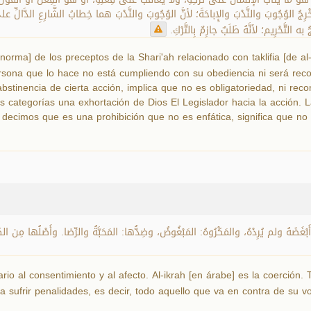
ْكِ يُخْرِجُ الوُجُوبَ والنَّدْبَ والإِباحَةَ؛ لأنَّ الوُجُوبَ والنَّدْبَ هما خِطابُ الشَّارِعِ الدَ
ه التَّحْرِيم؛ لأنَّهُ طَلَبٌ جازِمٌ بِالتَّرْكِ
rma] de los preceptos de la Shari'ah relacionado con taklifia [de al-ta
ersona que lo hace no está cumpliendo con su obediencia ni será re
bstinencia de cierta acción, implica que no es obligatoriedad, ni rec
categorías una exhortación de Dios El Legislador hacia la acción. L
decimos que es una prohibición que no es enfática, significa que no 
 أَبْغَضَهُ ولم يُرِدْهُ، والمَكْرُوهُ: المَبْغُوضُ، وضِدُّها: المَحَبَّةُ والرِّضا. وأَصْلُها مِن ا
io al consentimiento y al afecto. Al-ikrah [en árabe] es la coerción. T
 sufrir penalidades, es decir, todo aquello que va en contra de su v