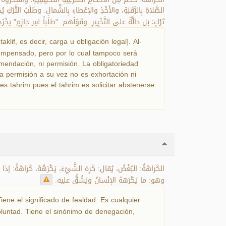
الصَّلاةِ بِالرَّقَبَةِ، والأَخْذِ والإعْطاءِ بِالشِّمالِ. وطَلَبُ التَّر
تَرْكٍ؛ بل دالَّةٌ على التَّخْيِيرِ. وقَوْلُهم: "طلَباً غير جازِمٍ" يخْرُجُ ب.
klif, es decir, carga u obligación legal]. Al-
compensado, pero por lo cual tampoco será
omendación, ni permisión. La obligatoriedad
a permisión a su vez no es exhortación ni
es tahrim pues el tahrim es solicitar abstenerse
الكَراهَةُ: البُغْضُ، يُقال: كَرِهَ الشَّيْءَ، يَكْرَهُهُ، كَراهَةً: إذا،
وهو: ما يَكْرَههُ الإنْسانُ ويَشُقُّ عليه.
iene el significado de fealdad. Es cualquier
oluntad. Tiene el sinónimo de denegación,