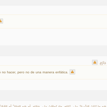
 جازِمٍ
ió no hacer, pero no de una manera enfática.
كْرُوهُ هو ما يُثابُ الإنْسانُ على تَرْكِهِ، ولا يُعاقَبُ على فِعْلِهِ، أو هو الفِعْلُ أو القَوْلُ 