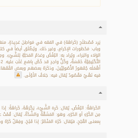
يَرِد مُصْطلَح (كَراهَة) في الفقه في مَواطِنَ عَدِيدَةٍ، منها: ،
وباب: مَحْظورات الإحْرامِ، وغير ذلك. ويُطْلَق أيضاً في كتاب الن:
أَهْمَلَه جُمْهورُ الأُصُولِيِّينَ، وذكَرَهُ بعضهم وبعض الفُقَهاء
فيه نَهْيٌ مَقْصُودٌ يُقال فيه: خِلافُ الأَوْلَى.
الكَراهَةُ: البُغْضُ، يُقال: كَرِهَ الشَّيْءَ، يَكْرَهُهُ، كَراهَةً: إذا أَ
مِن الكُرْهِ أو الكَرْهِ، وهو: المَشَقَّةُ والشِّدَّةُ، يُقال: قُمْتُ
بِمعنى القُبْحِ، فيُقال: كَرُهَ المَنْظَرُ: إذا قَبُحَ، وفِعْلٌ كَرْهٌ .