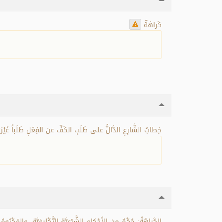
كَراهَةٌ
خِطابُ الشَّارِعِ الدَّالُّ على طَلَبِ الكَفِّ عن الفِعْلِ طَلَباً غَيْرَ.
الكَراهَةُ: حُكْمٌ مِن الأَحْكامِ الشَّرْعِيَّةِ التَّكْلِيفِيَّةِ، والمَ