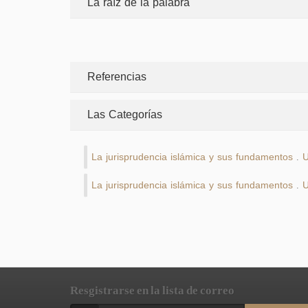
La raíz de la palabra
Referencias
Las Categorías
La jurisprudencia islámica y sus fundamentos
U
.
La jurisprudencia islámica y sus fundamentos
U
.
Resgistrarse en la lista de correo