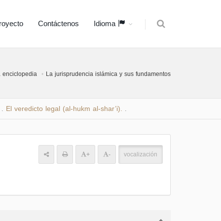
royecto
Contáctenos
Idioma
 enciclopedia
La jurisprudencia islámica y sus fundamentos
El veredicto legal (al-hukm al-shar’i).
.
.
+
-
vocalización