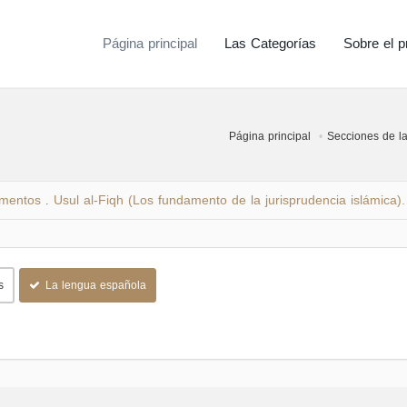
Página principal
Las Categorías
Sobre el p
Página principal
Secciones de la
amentos
Usul al-Fiqh (Los fundamento de la jurisprudencia islámica).
.
s
La lengua española