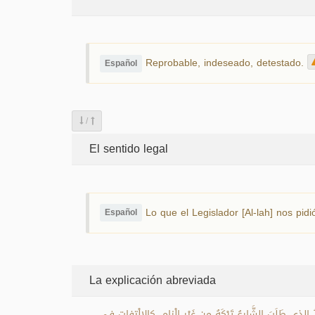
Reprobable, indeseado, detestado.
Español
/
El sentido legal
Lo que el Legislador [Al-lah] nos pid
Español
La explicación abreviada
الذي طَلَبَ الشَّارِعُ تَرْكَهُ مِن غَيْرِ إِلْزامٍ، كالالْتِفاتِ في