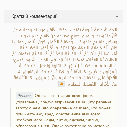
Краткий комментарий
الـحَضَانَةُ وِلاَيَةٌ شَرْعِيَةٌ تَقْتَضِي حِفْظَ الطِّفْلِ وَرِعَايَتَهِ وَحِمَايَتَهِ عَنْ
كُلِّ مَا يُؤْذِيهِ، وَالقِيامَ بِجَميعِ مَصَالِحِهِ مِنْ طَعامٍ وَشَرابِ وَثِيابٍ
وَسَكَنٍ وَتَعْلِيمٍ وَنَـحْوِ ذَلِكَ. وَحَضَانَةُ الطِّفْلِ تَكونُ لِلْأَبَوَيْنِ مَعًا إِذَا
كَانَ النِّكاحُ قَائِمٌ بَيْنَهُمَا، فَإِنْ افْتَرَقَا فَالأُمُّ أَحَقُّ بِالـحَضَانَةِ ثُمَّ
أُمَّهَاتُهَا ثُمَّ الأَبُ ثُمَّ أُمَّهَاتُهُ، ثُمَّ الـجَدُّ ثُمَّ أُمَّهَاتُهُ ثُمَّ الأَخَواتُ ثُمَّ
الـخَالاَتُ ثُمَّ العَمَّاتُ، وَهَكَذَا. وَيُشْتَرَطُ فِي الحَاضِنِ شُروطٌ وَهِيَ:
1- الإِسْلاَمُ، فَلاَ حَضَانَةَ لِلْكَافِرِ. 2- البُلوغُ وَالعَقْلُ، فَلا حَضَانَةَ
لِلْـمَجْنونِ وَالصَّبِيِّ. 3- الأَمَانَةُ وَالعَدَالَةُ، فَلاَ حَضَانَةَ لِفَاسِقٍ. 4-
القُدْرَةُ عَلَى الـحَضَانَةِ، فَلاَ حَضَانَةَ لِـمُسِنٍّ أَوْ مَرِيضٍ . 5- السَّلاَمَةُ
مِنَ الأَمْراضِ الـمُعْدِيَةِ الـخَطِيرَةِ.
Опека - это шариатская форма
Русский
управления, предусматривающая защиту ребенка,
заботу о нем, его оберегание от всего, что может
причинить ему вред, обеспечение ему всего
необходимого - еды, питья, одежды, жилья,
образования и т.п. Опека закреплена за матерью