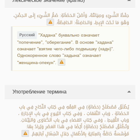
Лексическое значение (кратко)
حِفْظُ الشَّيْءِ وصِيَانَتُهُ، وَأَصْلُ الـحَضَاَنَةِ: ضَمُّ الشَّيْءِ إِلَى الـحِضْنِ،
وَهُوَ مَا تَـحْتَ الإِبِطِ، وَالـحَاضِنَةُ: الـحَافِظَةُ.
"Хадана" буквально означает
Русский
"попечение", "оберегание". В основе "хадана"
означает "взятие чего-либо подмышку (хадн)".
Однокоренное слово "хадына" означает
"женщина-опекун".
Употребление термина
يُطْلَقُ مُصْطَلَحُ (حَضَانَةٍ) فِي الفِقْهِ فِي كِتابِ النِّكاحِ فِي بابِ
الـحَضَانَةِ ، وَبابِ النَّفَقاتِ ، وَفِي كِتابِ البُيوعِ فِي بابِ الإِجَارَةِ ،
وَبابِ اللَّقِيطِ ، وَفي كِتابِ القضاءِ فِي بابِ الدَّعَاوَى وَالبَيِّناتِ.
وَتُطْلَقُ مُصْطَلَحُ (حَضَانَةٍ) أَيْضًا فِي هَذا العَصْرِ وَيُرادُ بِهَا:
مُؤَسَّسَةٌ خَاصَّةٌ بِالعِنَايَةِ بِالأَطْفالِ خِلاَلِ انْشِغَالِ آبائِهِمْ.