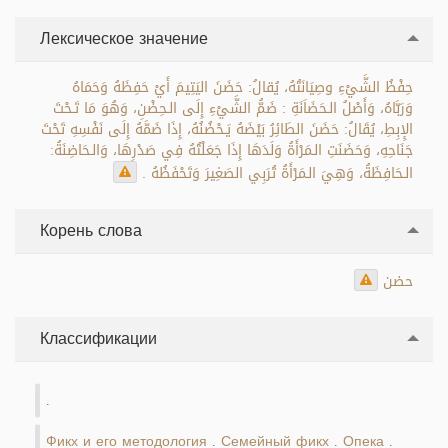
Лексическое значение
حِفْظُ الشَّيْءِ وصِيَانَتُهُ، يُقالُ: حَضَنَ اليَتِيمَ أَيْ حَفِظَهُ وَحَمَاهُ
وَرَبَّاهُ، وَأَصْلُ الـحَضَاَنَةِ : ضَمُّ الشَّيْءِ إِلَى الـحِضْنِ، وَهُوَ مَا تَـحْتَ
الإِبِطِ، يُقَالُ: حَضَنَ الطَائِرُ بَيْضَهُ يَـحْضُنُهُ، إِذَا ضَمَّهُ إِلَى نَفْسِهِ تَحْتَ
جَنَاحِهِ، وَحَضَنَتِ الـمَرْأَةُ وَلَدَهَا إِذَا جَعَلْتُهُ فِي صَدْرِهَا، وَالـحَاضِنَةُ:
الـحَافِظَةُ، وَهِيَ الـمَرْأَةُ تُرَبِي الصَغِيرَ وَتَحْفَظُهُ .
Корень слова
حضن
Классификации
.
Фикх и его методология
Семейный фикх
Опека
.
.
.