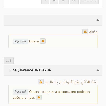
حَضَانَةُ
Опека
Русский
/
Специальное значение
حِفْظُ الطِّفْلِ وَتَرْبِيَتُهُ وَالقِيَامُ بِـمَصَالـِحِهِ.
Опека - защита и воспитание ребенка,
Русский
забота о нем.