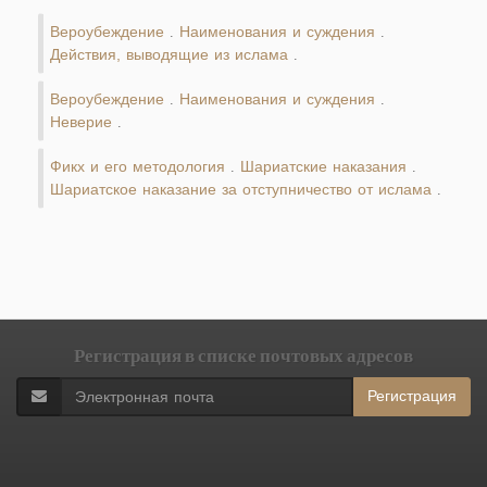
Вероубеждение
Наименования и суждения
.
.
Действия, выводящие из ислама
.
Вероубеждение
Наименования и суждения
.
.
Неверие
.
Фикх и его методология
Шариатские наказания
.
.
Шариатское наказание за отступничество от ислама
.
Регистрация в списке почтовых адресов
Регистрация