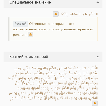
Специальное значение
الـحُكْمُ على الـمُسْلِمِ بِالرِّدَّةِ.
Обвинение в неверии — это
Русский
постановление о том, что мусульманин отрёкся от
религии.
Краткий комментарий
التَّكْفِيرُ: هو نِسْبَةُ مُسْلِمٍ إلى الكُفْرِ والخُروجِ مِنَ الدِّينِ، وذلك
عِنْدَ ارْتِكابِهِ ناقِضًا مِنْ نَواقِضِ الإِسْلامِ، والتَّكْفِيرُ حُكْمٌ شَرْعِيٌّ
مَرَدُّهُ إلى اللهِ ورَسُولِهِ كَالتَّحْلِيلِ والتَّحْرِيمِ والإِيجابِ، ولَيْسَ كُلُّ ما
وُصِفَ بِالكُفْرِ مِنْ قَوْلٍ أو فِعْلٍ فهو كُفْرٌ أَكْبَرُ، ولَيْسَ كُلُّ مَنْ
وَقَعَ في الكُفْرِ وَقَعَ الكُفْرُ عَلَيْهِ إِلا بِوُجودِ أَسْبابِهِ وشُرُوطِهِ،
وانْتِفاءِ مَوانِعِهِ، فهناكَ فرقٌ بينَ الحكمِ بالكفرِ على الفعلِ وعلى
الفاعلِ، وسبب وَصْفِ الشَّخْصِ بِالكُفْرِ أَنَّ فِيهِ تَغْطِيَةً لِقَلْبِ الكافِرِ.