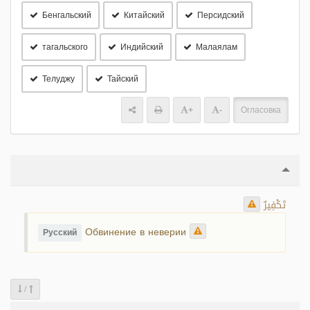
Бенгальский
Китайский
Персидский
тагальского
Индийский
Малаялам
Телуджу
Тайский
+
-
Огласовка
تَكْفِيرٌ
Обвинение в неверии
Русский
/