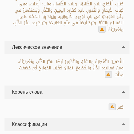
كِتابِ النِّكاحِ، باب: الطَّلاق، وباب: الظِّهار، وباب: الإِيلاء، وفي
كِتابِ الأَيْـمانِ والنُّذورِ، باب: كَفّارَة اليَمِينِ والنَّذْرِ. ويُسْتَعْمَلُ في
عِلْمِ العَقِيدَةِ في بابِ تَوْحِيدِ الأُلوهِيَةِ، ويُرادُ بِهِ: الـحُكْمُ على
الـمُسْلِمِ بِالرِّدَّةِ. ويَرِدُ أيضاً في عِلْمِ العَقِيدَةِ ويُرادُ بِهِ: سَتْرُ الذَّنْبِ
وتَغْطِيَتُهُ.
Лексическое значение
التَّكفِيرُ: التَّغْطِيَةُ والسَّتْرُ، والتَّكْفِيرُ أيضًا: سَتْرُ الذَّنْب وتَغْطِيَتُهُ،
ومِنْ مَعانِيهِ: الذُلُّ والخُضوعُ، يُقالُ: كَفَّرَت الجَوارِحُ أيْ خَضَعَتْ
وذَلَّتْ.
Корень слова
كفر
Классификации