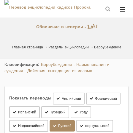
Обвинение в неверии - تَكْفِيرٌ
Главная страница
Разделы энциклопедии
Вероубеждение
Классификация:
Вероубеждение
Наименования и
.
суждения
Действия, выводящие из ислама
.
.
Показать переводы
Английский
Французский
Испанский
Турецкий
Урду
Индонезийский
Русский
португальский