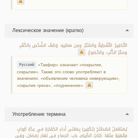
Лексическое значение (кратко)
التَّكفِيرُ: التَّغْطِيَةُ والسَّتْرُ، ومِن معانِيهِ: وَصْفُ الشَّخْصِ بِالكُفْرِ،
وسَتْرُ الذَّنْبِ، والخُضوعُ.
«Такфир» означает «покрытие,
Русский
сокрытие». Также это слово употребляют в
значениях: «объявление человека неверующим»,
«скрытие греха», «подчинение».
Употребление термина
يُسْتَعْمَلُ مُصْطَلَحُ (تَكْفِير) بِـمَعْنَى أَداءِ الكَفَارَةِ في عِدَّةِ أبْوابٍ
فِقْهِيَةٍ مِنْها: كِتابُ الصِّيامِ، باب: الجِماع في نَهارِ رَمَضانَ، وفِي