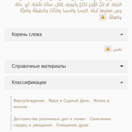
الحَياةِ، أو لأنَّ الرُّوحَ تَخْرُجُ بِخُروجِهِ، يُقَال: سالَتْ نَفْسُهُ، أيْ: دَمُهُ.
ومِن مَعانِيها أيضًا: الجَسَدُ والحسدُ والذَّاتُ والحَقِيقَةُ والعِزَّةُ
والهِمَّةُ.
Корень слова
نفس
Справочные материалы
Классификации
Вероубеждение
Вера в Судный День
Жизнь в
.
.
могиле
.
Достоинства различных дел и этикет
Смягчение
.
сердец и увещания
Очищение души
.
.