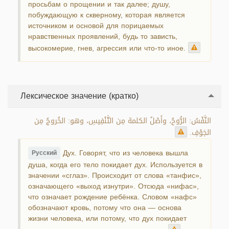
просьбам о прощении и так далее; душу,
побуждающую к скверному, которая является
источником и основой для порицаемых
нравственных проявлений, будь то зависть,
высокомерие, гнев, агрессия или что-то иное.
Лексическое значение (кратко)
النَّفْسُ: الرُّوحُ، وأَصْلُ الكلمة مِن التَّنْفِيسِ، وهو: الخُروجُ مِن
الجَوْفِ.
Дух. Говорят, что из человека вышла
Русский
душа, когда его тело покидает дух. Используется в
значении «сглаз». Происходит от слова «танфис»,
означающего «выход изнутри». Отсюда «нифас»,
что означает рождение ребёнка. Словом «нафс»
обозначают кровь, потому что она — основа
жизни человека, или потому, что дух покидает