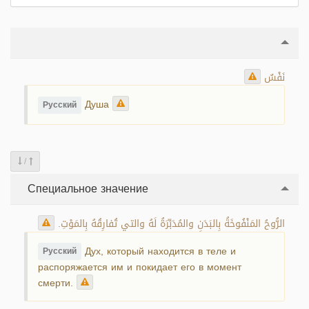
نَفْسٌ
Душа
Русский
/
Специальное значение
الرُّوحُ المَنْفُوخَةُ بِالبَدَنِ والمُدَبِّرَةُ لَهُ والتي تُفارِقُهُ بِالمَوْتِ.
Дух, который находится в теле и
Русский
распоряжается им и покидает его в момент
смерти.