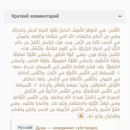
Краткий комментарий
النَّفْسُ: هي الجَوْهَرُ اللَّطِيفُ الحامِلُ لِقُوَّةِ الحَياةِ َالحِسِّ والحَرَكَةِ،
وهي مِن أَعْظَمِ مَخْلوقاتِ اللهِ التي شَرَّفَها وكَرَّمَها، وتَعِيشُ
في الجَسَدِ فَتْرَةً مِن الزَّمَنِ، وعند مَوْتِ الإِنْسانِ تَنْتَقِلُ مِن عالَمِ
الدُّنْيا إلى الحَياةِ البَرْزَخِيَّةِ حتّى تَقُومَ السَّاعَةُ، وتَتَّصِّفُ هذه
النَّفْسُ بِثَلاثَةِ قِوَى، وهي: قُوَّةُ النُطْقِ، وتُسَمَّى القُوَّةُ العاقِلَةُ،
وقُوَّةُ الشَّهْوَةِ، وتُسَمَّى القُوَّةُ البَهِيمِيَّةُ، وقُوَّةُ الغَضَبِ، وتُسَمَّى
السَّبْعِيَّةُ. وقد قَسَّمَ العُلَماءُ النَّفْسَ إلى تَقْسِيماتٍ عَدِيدَةٍ، منها:
1- تَقْسِيمُها إلى النَّفْسِ النَّامِيَّةِ في النَّباتِ، والنَّفْسِ الحاسَّةِ
في الحَيَوانِ، والنَّفْسِ النَّاطِقَةِ في الإِنْسانِ، ولها خَصائِصُ
النَّوْعَيْنِ السَّابِقَيْنِ، وتَزِيدُ عليهما بِالعَقْلِ والإِرادَةِ. 2- تَقْسِيمُها
إلى النَّفْسِ المُطْمَئِنَّةِ، وهي النَّفْسُ الدَّاعِيَةُ إلى الأَخْلاقِ
الحَمِيدَةِ التي تَطْمَئِنُّ لِعِبادَةِ اللهِ وطاعَتِهِ. وإلى النَّفسِ اللَّوَّامَةِ،
وهي مَبْعَثُ التَّوْبَةِ والاسْتِغْفارِ ونَحْو ذلك. والأَمارَةِ بِالسُّوءِ، وهي
مَنْبَعُ الشُّرورِ وأَساسُ الأَخْلاقِ الذَّمِيمَةِ مِن الحَسَدِ والكِبرِ والغَضَبِ
والعُدْوانِ ونَحْوِ ذلك.
Душа — невидимая субстанция,
Русский