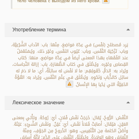
тело человека с выходом из него крови.
Употребление термина
يَرِد مُصطلح (نَفْس) في عِدّة مَواضِعَ، مِنْها: باب: الآداب الشَّرْعِيَّة،
وباب: تَزْكِيَة النَّفْسِ، وباب: عُيُوب النَفْسِ، وغَيْر ذلك. ويُسْتَعْمَلُ
عند الفُقَهاءِ بهذا المعنى أيضاً في عِدَّة مواضِع، منها: كتاب
القِصاصِ وغَيْره. ويُطْلَق في كتاب الطَّهارَةِ، باب: إزالة النَّجاسات،
ويُراد به: الدَمُّ، كَقَولِهِم: ما لا نَفْسَ له سائِلَةٌ، أي: ما لا دَمَ له
سائِل كالذُّبابِ وَنَحْوِهِ. ويُطْلَق في عِلْمِ النَّفْسِ، ويُراد به: القُوَّةُ
الخَفِيَّةُ التي يَحْيا بِها الإِنْسانُ.
Лексическое значение
النَّفْسُ: الرُّوحُ، يُقال: خَرَجَتْ نَفْسُ فُلانٍ، أيْ: رُوحُهُ. وتأْتي بِمعنى
العَيْنِ، فيُقَال: أَصابَتْ فُلاناً نَفْسٌ، أيْ: عَيْنٌ. ونَفْسُ الشَّيْءِ: عَيْنُهُ.
وأَصْلُ الكلمة مِن التَّنْفِيسِ، وهو: الخُروجُ مِن الجَوْفِ، ومِنْهُ
النِّفاسُ وهو الوِلادَةُ. ويُطْلَقُ النَّفْسُ على الدَّمِ؛ لأنَّهُ أَساسُ