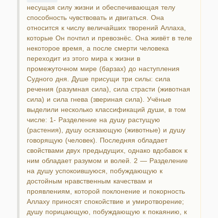
несущая силу жизни и обеспечивающая телу
способность чувствовать и двигаться. Она
относится к числу величайших творений Аллаха,
которые Он почтил и превознёс. Она живёт в теле
некоторое время, а после смерти человека
переходит из этого мира к жизни в
промежуточном мире (барзах) до наступления
Судного дня. Душе присущи три силы: сила
речения (разумная сила), сила страсти (животная
сила) и сила гнева (звериная сила). Учёные
выделили несколько классификаций души, в том
числе: 1- Разделение на душу растущую
(растения), душу осязающую (животные) и душу
говорящую (человек). Последняя обладает
свойствами двух предыдущих, однако вдобавок к
ним обладает разумом и волей. 2 — Разделение
на душу успокоившуюся, побуждающую к
достойным нравственным качествам и
проявлениям, которой поклонение и покорность
Аллаху приносят спокойствие и умиротворение;
душу порицающую, побуждающую к покаянию, к