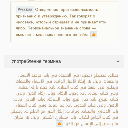
Отвержение, противоположность
Русский
признанию и утверждению. Так говорят о
человеке, который отрицает и не признает что-
либо. Первоначальное значение слова —
«малость, малочисленность» во всём.
Употребление термина
يطلق مصطلح (جحود) في العقيدة في باب: توحيد الأسماء
والصفات، ويراد به: إنكار الأخبار الواردة في الأسماء والصفات.
ويطلق في الفقه في كتاب الصلاة، باب: حكم تارك الصلاة،
وفي كتاب الزكاة، باب: وجوب الزكاة، وباب: زكاة الدين، وفي
كتاب البيوع، باب: خيار البيع، وباب: الشركة، وباب: القرض، وباب:
الرهن، وفي كتاب الحدود، باب: حد المرتد، وفي كتاب القضاء،
باب: الدعاوى والبينات، ويراد به: إنكار الحق مع العلم به. ويطلق
في كتاب الجامع للآداب، باب: مساوئ الأخلاق، ويراد به: نكران
ما يسدى إلى الإنسان من الخير.