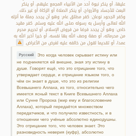
عليها، أو ينكر نبوة أحد من الأنبياء المجمع عليهم، أو ينكر
البعث للأجساد والأرواح، أو ينكر الصلاة أو الزكاة أو غير ذلك.
وكفر الجحود نوعان: كفر مطلق عام: وهو أن يجحد جملة ما أنزله
الله تعالى وأرسل به رسوله صلى الله عليه وسلم. كفر مقيد
خاص: وهو أن يجحد فرضا من فروض الإسلام، أو تحريم محرم
من محرماته، أو صفة وصف الله بها نفسه، أو خبرا أخبر الله به
عمدا، أو تقديما لقول من خالفه عليه لغرض من الأغراض.
Это когда человек скрывает истину или
Русский
не подчиняется ей внешне, зная эту истину в
душе. Говорят ещё, что это отрицание того, что
утверждает сердце, и отрицание языком того, о
чём он знает в душе, что это из религии
Всевышнего Аллаха, из того, относительно чего
имеется ясный текст в Книге Всевышнего Аллаха
или Сунне Пророка (мир ему и благословение
Аллаха), который передаётся множеством
передатчиков, и что получило известность, и в
отношении чего учёные абсолютно единодушны.
Это отрицание того, что человек знает. Это
разновидность неверия (куфр), абсолютно