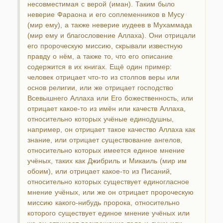
несовместимая с верой (иман). Таким было
неверие Фараона и его соплеменников в Мусу
(мир ему), а также неверие иудеев в Мухаммада
(мир ему и благословение Аллаха). Они отрицали
его пророческую миссию, скрывали известную
правду о нём, а также то, что его описание
содержится в их книгах. Ещё один пример:
человек отрицает что-то из столпов веры или
основ религии, или же отрицает господство
Всевышнего Аллаха или Его божественность, или
отрицает какое-то из имён или качеств Аллаха,
относительно которых учёные единодушны,
например, он отрицает такое качество Аллаха как
знание, или отрицает существование ангелов,
относительно которых имеется единое мнение
учёных, таких как Джибриль и Микаиль (мир им
обоим), или отрицает какое-то из Писаний,
относительно которых существует единогласное
мнение учёных, или же он отрицает пророческую
миссию какого-нибудь пророка, относительно
которого существует единое мнение учёных или