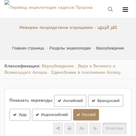
Неверие посредством отрицания - كفر الجحود
Главная страница
Разделы энциклопедии
Вероубеждение
Классификация:
Вероубеждение
Вера в Великого и
.
Всемогущего Аллаха
Единобожие в поклонении Аллаху
.
.
Показать переводы
Английский
Французский
Урду
Индонезийский
Русский
+
-
Огласовка