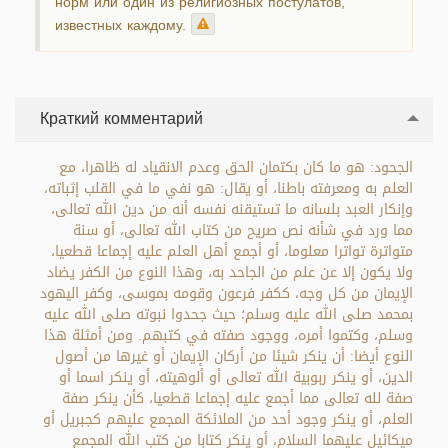
норм или один из религиозных постулатов,
известных каждому.
Краткий комментарий
الجحود: هو ما كان بكتمان الحق وعدم الانقياد له ظاهرا، مع
العلم به ومعرفته باطنا، أو يقال: هو نفي ما في القلب إثباته،
وإنكار العبد بلسانه ما تستيقنه نفسه أنه من دين الله تعالى،
مما ورد في شأنه نص صريح من كتاب الله تعالى، أو سنة
متواترة تواترا معلوما، أو أجمع أهل العلم عليه إجماعا قطعيا،
ولا يكون إلا عن علم من الجاحد به، وهذا النوع من الكفر يضاد
الإيمان من كل وجه، ككفر فرعون وقومه بموسى، وكفر اليهود
بمحمد صلى الله عليه وسلم؛ حيث جحدوا نبوته صلى الله عليه
وسلم، وكتموا أمره، ووجود صفته في كتبهم. ومن أمثلة هذا
النوع أيضا: أن ينكر شيئا من أركان الإيمان أو غيرها من أصول
الدين، أو ينكر ربوبية الله تعالى أو ألوهيته، أو ينكر اسما أو
صفة لله تعالى مما أجمع عليه إجماعا قطعيا، كأن ينكر صفة
العلم، أو ينكر وجود أحد من الملائكة المجمع عليهم كجبريل أو
ميكائيل عليهما السلام، أو ينكر كتابا من كتب الله المجمع