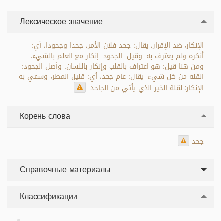
Лексическое значение
الإنكار، ضد الإقرار، يقال: جحد فلان الأمر، جحدا وجحودا، أي:
أنكره ولم يعترف به. وقيل: الجحود: إنكار مع العلم بالشيء،
ومن هنا قيل: هو اعتراف بالقلب وإنكار باللسان. وأصل الجحود:
القلة من كل شيء، يقال: عام جحد، أي: قليل المطر، وسمي به
الإنكار؛ لقلة الخير الذي يأتي من الجاحد.
Корень слова
جحد
Справочные материалы
Классификации