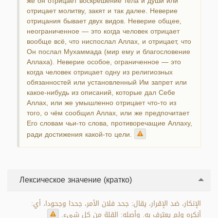
же он отрицает воскрешение тела и души или
отрицает молитву, закят и так далее. Неверие
отрицания бывает двух видов. Неверие общее,
неограниченное — это когда человек отрицает
вообще всё, что ниспослал Аллах, и отрицает, что
Он послал Мухаммада (мир ему и благословение
Аллаха). Неверие особое, ограниченное — это
когда человек отрицает одну из религиозных
обязанностей или установленный Им запрет или
какое-нибудь из описаний, которые дал Себе
Аллах, или же умышленно отрицает что-то из
того, о чём сообщил Аллах, или же предпочитает
Его словам чьи-то слова, противоречащие Аллаху,
ради достижения какой-то цели.
Лексическое значение (кратко)
الإنكار، ضد الإقرار، يقال: جحد فلان الأمر، جحدا وجحودا، أي:
أنكره ولم يعترف به. وأصله: القلة من كل شيء.