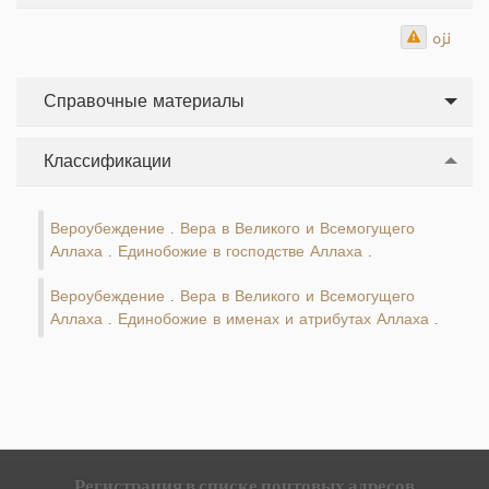
نزه
Справочные материалы
Классификации
Вероубеждение
Вера в Великого и Всемогущего
.
Аллаха
Единобожие в господстве Аллаха
.
.
Вероубеждение
Вера в Великого и Всемогущего
.
Аллаха
Единобожие в именах и атрибутах Аллаха
.
.
Регистрация в списке почтовых адресов