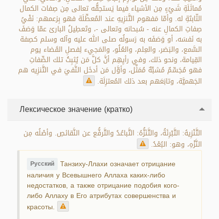
مُماثَلَةِ شَيْءٍ مِن الأشياء فيما يَستحِقُّه تعالى مِن صِفات الكمال
الثّابتَةِ له. وأمّا مَفهوم التَّنزِيهِ عند المُعطِّلَة فهو بِزعمهم: نَفْيُ
صِفاتِ الكمالِ عنه - سُبحانه وتعالى -، وتَعطِيلُ البارئ عمّا وَصَفَ
به نَفسَه، أو وَصَفَه به رَسولُه صلى الله عليه وآله وسلم كصِفة
السَّمع، والبَصَر، والعِلم، والعُلُو، والمَجيء لِفصلِ القَضاء يوم
القِيامة، ونحو ذلك، وفي رأيِهِم أنَّ كلَّ مَن يُثبِتُ تلك الصِّفاتِ
فهو مُجَسِّمٌ مُشبِّهٌ مُمَثِّل، وأوَّل مَن أدخَل النَّفيَ في التَّنزِيه هم
الجَهميَّة، وتابَعَهم بعد ذلك المُعتزِلَة.
Лексическое значение (кратко)
التَّنْزِيهُ: التَّبْرِئَةُ، والتَّنَزُّهُ: التَّباعُدُ والتَّرفُّع عن النَّقائصِ. وأصْلُه مِن
النَّزْهِ، وهو: البُعْدُ.
Танзиху-Ллахи означает отрицание
Русский
наличия у Всевышнего Аллаха каких-либо
недостатков, а также отрицание подобия кого-
либо Аллаху в Его атрибутах совершенства и
красоты.