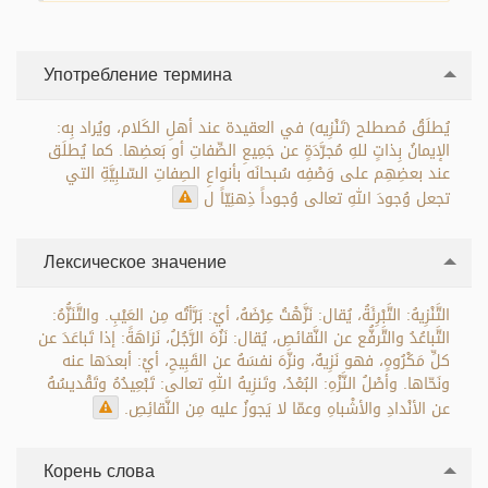
Употребление термина
يُطلَقُ مُصطلح (تَنْزِيه) في العقيدة عند أهلِ الكَلام، ويُراد بِه:
الإيمانُ بِذاتٍ للهِ مُجرَّدَةٍ عن جَمِيعِ الصِّفاتِ أو بَعضِها. كما يُطلَق
عند بعضِهِم على وَصْفِه سُبحانَه بأنواعِ الصِفاتِ السّلبِيَّةِ التي
تجعل وُجودَ اللهِ تعالى وُجوداً ذِهنِيّاً ل
Лексическое значение
التَّنْزِيهُ: التَّبْرِئَةُ، يُقال: نَزَّهْتُ عِرْضَهُ، أيْ: بَرَّأتُه مِن العَيْبِ. والتَّنَزُّهُ:
التَّباعُدُ والتَّرفُّع عن النَّقائصِ، يُقال: نَزُهَ الرَّجُلُ، نَزاهَةً: إذا تَباعَدَ عن
كلِّ مَكْرُوهٍ، فهو نَزِيهٌ، ونزَّهَ نفسَهُ عن القَبِيحِ، أيْ: أبعدَها عنه
ونَحّاها. وأصْلُ النَّزْهِ: البُعْدُ، وتَنزِيهُ اللهِ تعالى: تَبْعِيدُهُ وتَقْديسُهُ
عن الأنْدادِ والأشْباهِ وعمّا لا يَجوزُ عليه مِن النَّقائِصِ.
Корень слова