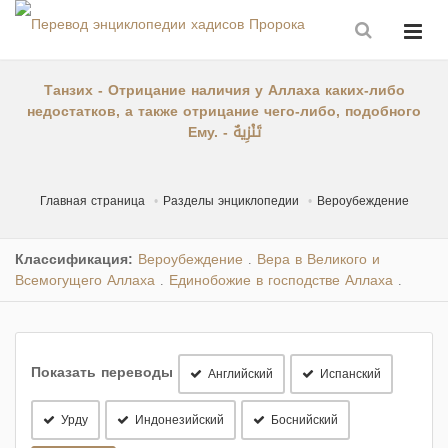
Танзих - Отрицание наличия у Аллаха каких-либо
недостатков, а также отрицание чего-либо, подобного
Ему. - تَنْزِيهٌ
Главная страница
Разделы энциклопедии
Вероубеждение
Классификация:
Вероубеждение
Вера в Великого и
.
Всемогущего Аллаха
Единобожие в господстве Аллаха
.
.
Показать переводы
Английский
Испанский
Урду
Индонезийский
Боснийский