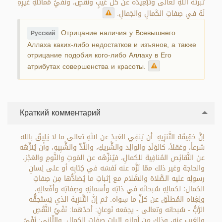
تبرئَةُ اللهِ تعالى وتَبْعِيدُه عن كُلِّ عَيبٍ ونَقصٍ، ونَفْيُ مُماثَلَةِ غيرِهِ
لَهُ في صِفاتِ الكَمالِ والجَمالِ.
Отрицание наличия у Всевышнего
Русский
Аллаха каких-либо недостатков и изъянов, а также
отрицание подобия кого-либо Аллаху в Его
атрибутах совершенства и красоты.
Краткий комментарий
إنَّ حَقِيقَة التَّنزِيهِ: أن يَنفِي العَبدُ عن اللهِ تعالى ما لا يَلِيقُ بالله
شرعاً، وعَقلاً، كالوَلَدِ والوالِد والشَّريكِ، والنِّدِّ والشَّبِيهِ، وأَن يُنزِّهَه
عن النَّقائِص المُنافِية للكمالِ، فيُنزِّهَه عن المَوتِ والنَّومِ والعَجْز،
والحاجة وغير ذلك ممّا نَزَّه عنه نَفسَه في كِتابِه أو على لِسانِ
رسولِه عليه الصَّلاة والسَّلام مع إثباتِ ما يُضادُّها مِن صِفاتِ
الكمال؛ لكمالِهِ سُبحانَه في ذاتِه وأسمائِهِ وصِفاتِه وأفْعالِهِ،
ولِغِناه المُطلَق عن كلِّ ما سِواه. ثم إنَّ التَّنزِيهَ الذي يَستَحِقُّه
الرَّبُّ - سُبحانه وتعالى - يجمَعه نَوعانِ: أحدُهما: نَفْيُ النَّقْصِ
والعَيب عنه، وذلك مِن لَوازِم إثباتِ صِفاتِ الكمالِ. والثّاني: نَفْيُ