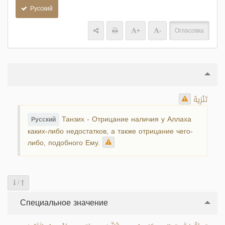
Русский
+
-
Огласовка
تَنْزِيهٌ
Танзих - Отрицание наличия у Аллаха
Русский
каких-либо недостатков, а также отрицание чего-
либо, подобного Ему.
/
Специальное значение