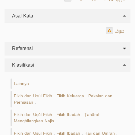
Asal Kata
صوف
Referensi
Klasifikasi
Lainnya
.
Fikih dan Uṣūl Fikih
Fikih Keluarga
Pakaian dan
.
.
Perhiasan
.
Fikih dan Uṣūl Fikih
Fikih Ibadah
Ṭahārah
.
.
.
Menghilangkan Najis
.
Fikih dan Uṣūl Fikih
Fikih Ibadah
Haji dan Umrah
.
.
.