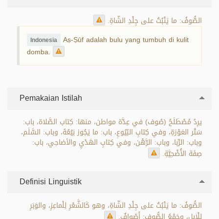
الصُّوفُ: ما يَنْبُتُ على جِلْدِ الشّاةِ.
Aṣ-Ṣūf adalah bulu yang tumbuh di kulit
Indonesia
domba.
Pemakaian Istilah
يرِدُ مُصْطَلَحُ (صُوف) في عِدَّة مواطن، منها: كِتاب الصَّلاة، باب:
سَتْر العَوْرَةِ، وفي كِتابِ البُيُوعِ، باب: ما يَجُوز بَيْعُهُ، وباب: السَّلَم،
وباب: الرِّبا، وباب: الرَّهْن، وفي كِتابِ الهَدْيِ والأضاحِي، باب:
صِفَة الأُضْحِيَّةِ.
Definisi Linguistik
الصُّوفُ: ما يَنْبُتُ على جِلْدِ الشّاةِ، وهو كَالشَّعْرِ لِلْماعِزِ، والوَبَرِ
لِلْإِبِلِ، وجَمْعُ الصُّوفِ: أَصْوافٌ.