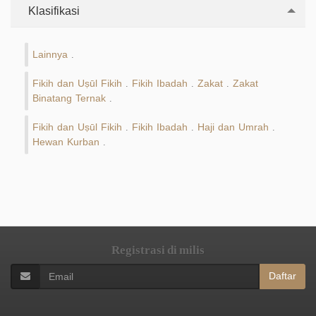
Klasifikasi
Lainnya
.
Fikih dan Uṣūl Fikih
Fikih Ibadah
Zakat
Zakat
.
.
.
Binatang Ternak
.
Fikih dan Uṣūl Fikih
Fikih Ibadah
Haji dan Umrah
.
.
.
Hewan Kurban
.
Registrasi di milis
Daftar