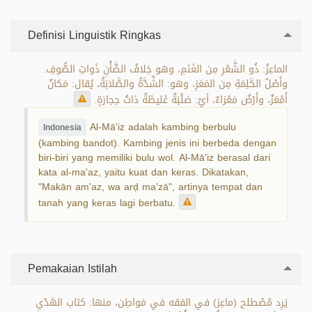
Definisi Linguistik Ringkas
الماعِزُ: ذُو الشَّعْرِ مِن الغَنَمِ، وهو خِلافُ الضَّأْنِ ذَواتِ الصُّوفِ.
وأَصْلُ الكَلِمَةِ مِن المَعَزِ، وهو: الشِّدَّةُ والصَّلابَةُ، يُقال: مَكانٌ
أَمْعَزٌ، وأَرْضٌ مَعْزاءٌ، أيْ: صَلْبَةٌ غَليظَةٌ ذاتُ حِجارَةٍ.
Al-Mā'iz adalah kambing berbulu
Indonesia
(kambing bandot). Kambing jenis ini berbeda dengan
biri-biri yang memiliki bulu wol. Al-Mā'iz berasal dari
kata al-ma'az, yaitu kuat dan keras. Dikatakan,
"Makān am'az, wa arḍ ma'zā", artinya tempat dan
tanah yang keras lagi berbatu.
Pemakaian Istilah
يَرِد مُصْطلح (ماعِز) في الفقه في مَواطِن، منها: كتاب الهَدْي