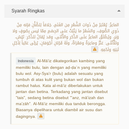
Syarah Ringkas
الماعِزُ: يُعْتَبَرُ مِنْ ذَواتِ الشَّعْرِ مِن الغَنَمِ، خِلافاً لِلضَّأْنِ فإنه مِنْ
ذَوِي الصُّوفِ، والشَعْرُ ما يَنْبُتُ على الجِسْمِ مِمّا ليس بِصُوفٍ ولا
وَبَرٍ، ويُطْلَقُ الماعِزُ علَى الذَّكرِ والأُنْثى، وقد يُقالُ للذَّكرِ: تَيْسٌ،
وللْأُنْثَى: عَنْزٌ وماعِزةٌ ومَعْزاةٌ، ولَهُ قَرْنانِ أَجْوَفانِ، يُربَّى غالِباً لِأَجْلِ
لَبَنِهِ ولَحْمِهِ.
Al-Mā'iz dikategorikan kambing yang
Indonesia
memiliki bulu, lain dengan aḍ-ḍa`n yang memiliki
bulu wol. Asy-Sya'r (bulu) adalah sesuatu yang
tumbuh di atas kulit yang bukan wol dan bukan
rambut halus. Kata al-mā'iz diberlakukan untuk
jantan dan betina. Terkadang yang jantan disebut
"tais", sedang betina disebut "'anz, mā'izah dan
ma'zāh". Al-Mā'iz memiliki dua tanduk berongga.
Biasanya dipelihara untuk diambil air susu dan
dagingnya.