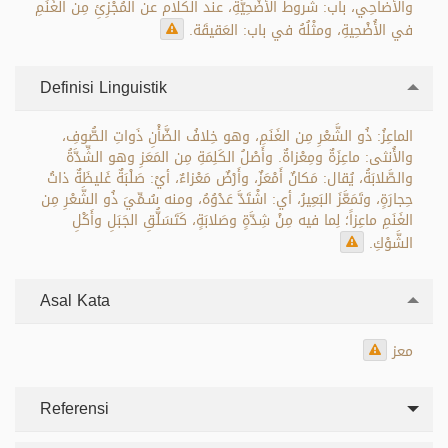
والأضاحِي، باب: شُروط الأُضْحِيَّةِ، عند الكلام عن المُجْزِئِ مِن الغَنَمِ
في الأُضْحِيةِ، ومثْلُهُ في باب: العَقيقَة.
Definisi Linguistik
الماعِزُ: ذُو الشَّعْرِ مِن الغَنَمِ، وهو خِلافُ الضَّأْنِ ذَواتِ الصُّوفِ،
والأُنثى: ماعِزَةٌ ومِعْزاةٌ. وأَصْلُ الكَلِمَةِ مِن المَعَزِ وهو الشِّدَّةُ
والصَّلابَةُ، يُقال: مَكانٌ أَمْعَزٌ، وأَرْضٌ مَعْزاءٌ، أيْ: صَلْبَةٌ غَليظَةٌ ذاتُ
حِجارَةٍ، وتَمَعَّزَ البَعِيرُ، أي: اشْتَدَّ عَدْوُهُ، ومنه سُـمِّيَ ذُو الشَّعْرِ مِن
الغَنَمِ ماعِزاً؛ لِما فيه مِنْ شِدَّةٍ وصَلابَةٍ، كَتَسَلُّقِ الجَبَلِ وأَكْلِ
الشَّوْكِ.
Asal Kata
معز
Referensi