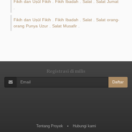
Fikih dan Uṣūl Fikih
Fikih Ibadah
Salat
Salat Jumat
.
.
.
.
Fikih dan Uṣūl Fikih
Fikih Ibadah
Salat
Salat orang-
.
.
.
orang Punya Uzur
Salat Musafir
.
.
Registrasi di milis
Daftar
Tentang Proyek
•
Hubungi kami