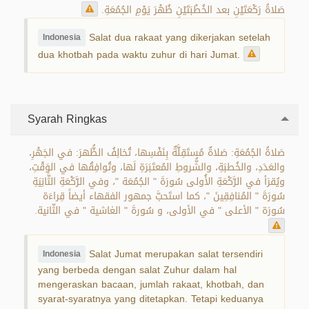
صَلاةُ رَكْعَتَيْنِ بعد الخُطْبَتَيْنِ ظُهْرَ يَوْمِ الجُمُعَةِ.
Salat dua rakaat yang dikerjakan setelah
Indonesia
dua khotbah pada waktu zuhur di hari Jumat.
Syarah Ringkas
صَلاةُ الجُمُعَةِ: صَلاةٌ مُستَقِلَّةٌ بِنَفْسِها، تُخالِفُ الظُّهرَ: في الجَهْرِ،
والعَدَدِ، والخُطبَةِ، والشُّروطِ المُعتَبَرَةِ لَها، وتُوافِقُها في الوَقْتِ،
ويُقرَأ في الرَّكْعَةِ الأُولى سُورَةَ " الجُمُعَة "، وفي الرَّكْعَةِ الثَّانِيَةِ
سُورَةَ " المُنافِقِينَ "، كما استَحبَّ جمهور الفقهاء أيضاً قِراءَة
سُورَة " الأعلى " في الأولى، و سُورةَ " الغاشية " في الثّانية.
Salat Jumat merupakan salat tersendiri
Indonesia
yang berbeda dengan salat Zuhur dalam hal
mengeraskan bacaan, jumlah rakaat, khotbah, dan
syarat-syaratnya yang ditetapkan. Tetapi keduanya