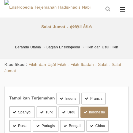
Salat Jumat - صَلاةُ الجُمُعَةِ
Beranda Utama
Bagian Ensiklopedia
Fikih dan Uṣūl Fikih
Klasifikasi:
Fikih dan Uṣūl Fikih
Fikih Ibadah
Salat
Salat
.
.
.
Jumat
.
Tampilkan Terjemahan
Inggris
Prancis
Spanyol
Turki
Urdu
Indonesia
Rusia
Portugis
Bengali
China