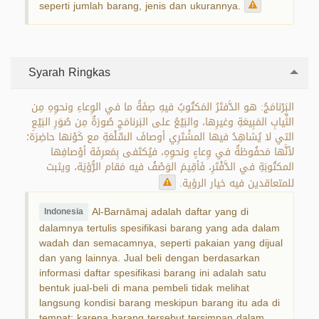
seperti jumlah barang, jenis dan ukurannya.
Syarah Ringkas
البَرْنامَجُ: هو الدَّفتَرُ المَكتُوبُ فيهِ صِفَةُ ما في الوِعاءِ ونحوِهِ مِن
الثِّيابِ المَبِيعَةِ وغيرِها، والبَيْعُ على البَرنامَجِ صُورَةٌ مِن صُوَرِ البَيْعِ
التي لا يُشاهِدُ فيها المشْتَرِي أوصافَ السِّلْعَةِ مع كَوْنها حاضِرَة؛
لأنَّها مَحفُوظةٌ في وِعاءٍ ونحوِهِ، فيُكتَفى بِمَعرِفَة أوْصافِها
المكتُوبَةِ في الدَّفْتَرِ، فَأقِيمَ الوَصْفُ فيه مَقام الرُّؤيَة، ويثبت
للمتعاقدين فيه خيار الرؤية.
Al-Barnāmaj adalah daftar yang di
Indonesia
dalamnya tertulis spesifikasi barang yang ada dalam
wadah dan semacamnya, seperti pakaian yang dijual
dan yang lainnya. Jual beli dengan berdasarkan
informasi daftar spesifikasi barang ini adalah satu
bentuk jual-beli di mana pembeli tidak melihat
langsung kondisi barang meskipun barang itu ada di
tempat; karena barang tersebut tersimpan dalam