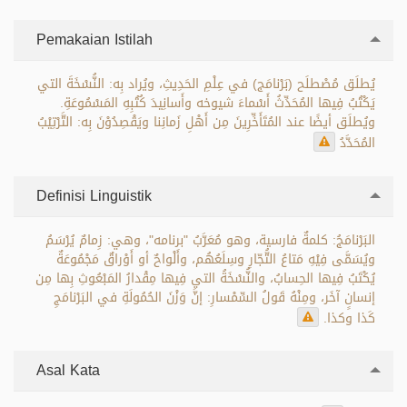
Pemakaian Istilah
يُطلَق مُصْطلَح (بَرْنامَج) في عِلْمِ الحَدِيثِ، ويُراد بِه: النُّسْخَةَ التي
يَكْتُبُ فِيها المُحَدِّثُ أَسْماءَ شيوخه وأَسانِيدَ كُتُبِهِ المَسْمُوعَةِ.
ويُطلَق أيضًا عند المُتَأَخِّرِينَ مِن أَهْلِ زَمانِنا ويَقْصِدُوْنَ بِه: التَّرْتِيْبُ
المُحَدَّدُ
Definisi Linguistik
البَرْنامَجُ: كلمةٌ فارسية، وهو مُعَرَّبُ "برنامه"، وهي: زِمامٌ يُرْسَمُ
ويُسَمَّى فِيْهِ مَتاعُ التُّجّارِ وسِلَعُهُم، وأَلْواحٌ أو أَوْراقٌ مَجْمُوعَةٌ
يُكْتَبُ فِيها الحِسابُ، والنُّسْخَةُ التي فِيها مِقْدارُ المَبْعُوثِ بِها مِن
إنسانٍ آخَر، ومِنْهُ قَولُ السِّمْسارِ: إنَّ وَزْنَ الحُمُولَةِ في البَرْنامَجِ
كَذا وكذا.
Asal Kata