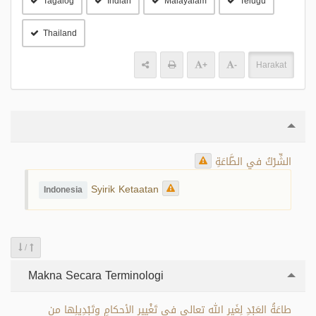
Tagalog
Indian
Malayalam
Telugu
Thailand
+
-
Harakat
الشِّرْكُ في الطَّاعَةِ
Syirik Ketaatan
Indonesia
/
Makna Secara Terminologi
طاعَةُ العَبْدِ لِغَيرِ الله تعالى في تَغْيِيرِ الأحكامِ وتَبْدِيلِها من