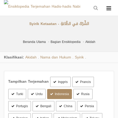
Syirik Ketaatan - الشِّرْكُ في الطَّاعَةِ
Beranda Utama
Bagian Ensiklopedia
Akidah
Klasifikasi:
Akidah
Nama dan Hukum
Syirik
.
.
.
Tampilkan Terjemahan
Inggris
Prancis
Turki
Urdu
Indonesia
Rusia
Portugis
Bengali
China
Persia