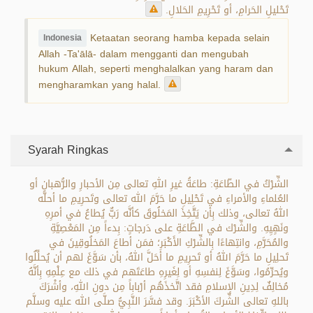
تَحْليلِ الحَرامِ، أو تَحْرِيمِ الحَلالِ.
Ketaatan seorang hamba kepada selain
Indonesia
Allah -Ta'ālā- dalam mengganti dan mengubah
hukum Allah, seperti menghalalkan yang haram dan
mengharamkan yang halal.
Syarah Ringkas
الشِّرْكُ في الطّاعَةِ: طاعَةُ غيرِ اللهِ تعالى مِن الأحبارِ والرُّهبانِ أو
العُلماءِ والأمراءِ في تَحْلِيلِ ما حَرَّمَ الله تعالى وتَحرِيمِ ما أحلَّه
اللهُ تعالى، وذلك بِأن يَتَّخِذَ المَخلُوقَ كأنَّه رَبٌّ يُطاعُ في أمرِهِ
ونَهٍيِهِ. والشِّرْك في الطَّاعَةِ على دَرجاتٍ: بِدءاً مِن المَعْصِيَّةِ
والمُحَرَّمِ، وانتِهاءًا بِالشِّرْكِ الأَكْبَرِ؛ فمَن أطاعَ المَخلُوقِينَ في
تَحلِيلِ ما حَرَّمَ اللهُ أو تَحرِيمِ ما أحَلَّ اللهُ، بأن سَوَّغَ لهم أن يُحلِّلُوا
ويُحرِّمُوا، وسَوَّغَ لِنفسِهِ أو لِغَيرِهِ طاعَتَهم في ذلك مع عِلْمِهِ بِأنَّهُ
مُخالِفٌ لِدِينِ الإسلامِ فقد اتَّخذَهُم أرْباباً مِن دونِ اللهِ، وأشْرَكَ
باللهِ تعالى الشِّركَ الأكْبَرَ. وقد فسَّرَ النَّبِيُّ صلَّى الله عليه وسلَّم