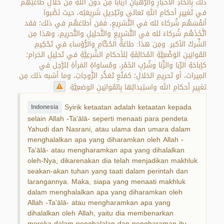
ذلك بِاتِّخاذِ الأحبارِ والرُّهبانِ أرباباً مِن دون اللهِ مِن خلالِ طاعَتِهِم
في تَغييرِ أحكامِ اللهِ تعالى وتَبْدِيلِ شَرِيعَتِه، حيث نَصَّبوا
أنفُسَهُم شُركاءَ لله في التَّشرِيعِ، فمَن أطاعَهُم في ذلك؛ فقد
اتَّخَذَهُم شُركاءَ لله في التَّشرِيعِ والتَّحلِيلِ والتَّحرِيمِ، وهذا مِن
الشِّركْ الأكبر. ومِن هذا: طاعَةُ الحُكّامِ والرُّؤساءِ في تَحْكِيمِ
القَوانِينِ الوَضْعِيَّةِ المُخالِفَةِ لِلأحكامِ الشَّرعِيَّةِ في تَحلِيلِ الحَرام؛
كإباحَةِ الرِّبا والزِّنا وشُرْبِ الخَمْرِ، ومُساواةِ المَرأةِ للرَّجل في
المِيراث، أو تَحرِيمِ الحَلالِ؛ كمَنْعِ تَعَدُّدِ الزَّوجاتِ، وما أشبه ذلك مِن
تغيِيرِ أحكامِ الله واستِبدالِها بِالقَوانِينِ الوضعِيَّةِ.
Syirik ketaatan adalah ketaatan kepada
Indonesia
selain Allah -Ta'ālā- seperti menaati para pendeta
Yahudi dan Nasrani, atau ulama dan umara dalam
menghalalkan apa yang diharamkan oleh Allah -
Ta'ālā- atau mengharamkan apa yang dihalalkan
oleh-Nya, dikarenakan dia telah menjadikan makhluk
seakan-akan tuhan yang taati dalam perintah dan
larangannya. Maka, siapa yang menaati makhluk
dalam menghalalkan apa yang diharamkan oleh
Allah -Ta'ālā- atau mengharamkan apa yang
dihalalkan oleh Allah, yaitu dia membenarkan
mereka dalam penghalalan dan pengharaman itu