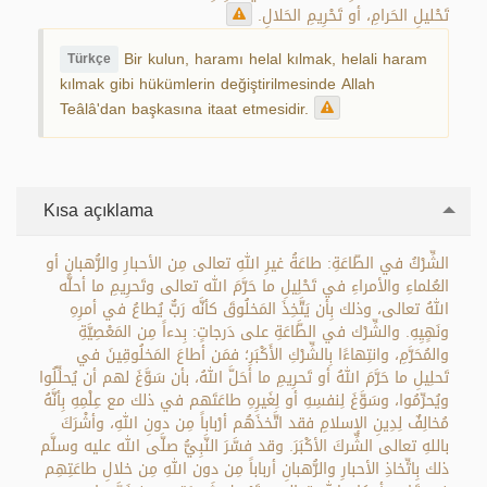
تَحْليلِ الحَرامِ، أو تَحْرِيمِ الحَلالِ.
Bir kulun, haramı helal kılmak, helali haram
Türkçe
kılmak gibi hükümlerin değiştirilmesinde Allah
Teâlâ'dan başkasına itaat etmesidir.
Kısa açıklama
الشِّرْكُ في الطّاعَةِ: طاعَةُ غيرِ اللهِ تعالى مِن الأحبارِ والرُّهبانِ أو
العُلماءِ والأمراءِ في تَحْلِيلِ ما حَرَّمَ الله تعالى وتَحرِيمِ ما أحلَّه
اللهُ تعالى، وذلك بِأن يَتَّخِذَ المَخلُوقَ كأنَّه رَبٌّ يُطاعُ في أمرِهِ
ونَهٍيِهِ. والشِّرْك في الطَّاعَةِ على دَرجاتٍ: بِدءاً مِن المَعْصِيَّةِ
والمُحَرَّمِ، وانتِهاءًا بِالشِّرْكِ الأَكْبَرِ؛ فمَن أطاعَ المَخلُوقِينَ في
تَحلِيلِ ما حَرَّمَ اللهُ أو تَحرِيمِ ما أحَلَّ اللهُ، بأن سَوَّغَ لهم أن يُحلِّلُوا
ويُحرِّمُوا، وسَوَّغَ لِنفسِهِ أو لِغَيرِهِ طاعَتَهم في ذلك مع عِلْمِهِ بِأنَّهُ
مُخالِفٌ لِدِينِ الإسلامِ فقد اتَّخذَهُم أرْباباً مِن دونِ اللهِ، وأشْرَكَ
باللهِ تعالى الشِّركَ الأكْبَرَ. وقد فسَّرَ النَّبِيُّ صلَّى الله عليه وسلَّم
ذلك بِاتِّخاذِ الأحبارِ والرُّهبانِ أرباباً مِن دون اللهِ مِن خلالِ طاعَتِهِم