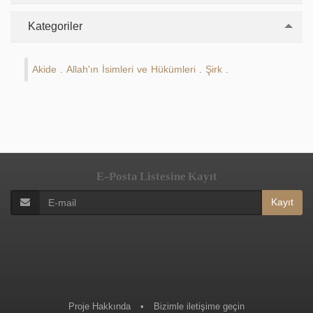
Kategoriler
Akide
Allah'ın İsimleri ve Hükümleri
Şirk
.
.
.
E-Posta Listesine Kayıt
Kayıt
Proje Hakkında
•
Bizimle iletişime geçin