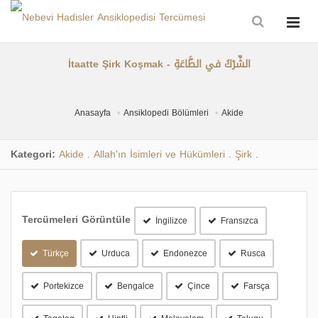
İtaatte Şirk Koşmak - الشِّرْكُ في الطَّاعَةِ
Anasayfa
Ansiklopedi Bölümleri
Akide
Kategori:
Akide
Allah'ın İsimleri ve Hükümleri
Şirk
.
.
.
Tercümeleri Görüntüle
İngilizce
Fransızca
Türkçe
Urduca
Endonezce
Rusca
Portekizce
Bengalce
Çince
Farsça