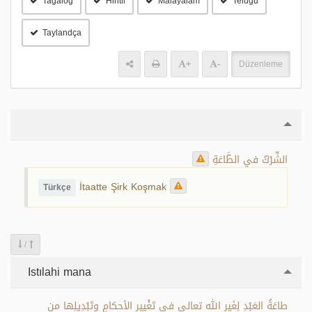
Tagalog
Hintli
Malayalam
Telugu
Taylandça
+
-
Düzenleme
الشِّرْكُ في الطَّاعَةِ
İtaatte Şirk Koşmak
Türkçe
/
Istılahi mana
طاعَةُ العَبْدِ لِغَيرِ الله تعالى في تَغْيِيرِ الأحكامِ وتَبْدِيلِها من