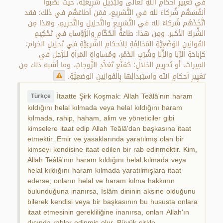
في تَغييرِ أحكامِ اللهِ تعالى وتَبْدِيلِ شَرِيعَتِه، حيث نَصَّبوا
أنفُسَهُم شُركاءَ لله في التَّشرِيعِ، فمَن أطاعَهُم في ذلك؛ فقد
اتَّخَذَهُم شُركاءَ لله في التَّشرِيعِ والتَّحلِيلِ والتَّحرِيمِ، وهذا مِن
الشِّركْ الأكبر. ومِن هذا: طاعَةُ الحُكّامِ والرُّؤساءِ في تَحْكِيمِ
القَوانِينِ الوَضْعِيَّةِ المُخالِفَةِ لِلأحكامِ الشَّرعِيَّةِ في تَحلِيلِ الحَرام؛
كإباحَةِ الرِّبا والزِّنا وشُرْبِ الخَمْرِ، ومُساواةِ المَرأةِ للرَّجل في
المِيراث، أو تَحرِيمِ الحَلالِ؛ كمَنْعِ تَعَدُّدِ الزَّوجاتِ، وما أشبه ذلك مِن
تغيِيرِ أحكامِ الله واستِبدالِها بِالقَوانِينِ الوضعِيَّةِ.
İtaatte Şirk Koşmak: Allah Teâlâ'nın haram
Türkçe
kıldığını helal kılmada veya helal kıldığını haram
kılmada, rahip, haham, alim ve yöneticiler gibi
kimselere itaat edip Allah Teâlâ'dan başkasına itaat
etmektir. Emir ve yasaklarında yaratılmış olan bir
kimseyi kendisine itaat edilen bir rab edinmektir. Kim,
Allah Teâlâ'nın haram kıldığını helal kılmada veya
helal kıldığını haram kılmada yaratılmışlara itaat
ederse, onların helal ve haram kılma hakkının
bulunduğuna inanırsa, İslâm dininin aksine olduğunu
bilerek kendisi veya bir başkasının bu hususta onlara
itaat etmesinin gerekliliğine inanırsa, onları Allah'ın
dışında rabler edinmiş olur. Büyük şirkle