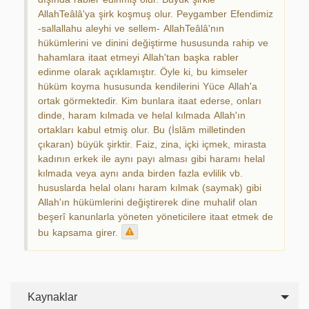
AllahTeâlâ'ya şirk koşmuş olur. Peygamber Efendimiz
-sallallahu aleyhi ve sellem- AllahTeâlâ'nın
hükümlerini ve dinini değiştirme hususunda rahip ve
hahamlara itaat etmeyi Allah'tan başka rabler
edinme olarak açıklamıştır. Öyle ki, bu kimseler
hüküm koyma hususunda kendilerini Yüce Allah'a
ortak görmektedir. Kim bunlara itaat ederse, onları
dinde, haram kılmada ve helal kılmada Allah'ın
ortakları kabul etmiş olur. Bu (İslâm milletinden
çıkaran) büyük şirktir. Faiz, zina, içki içmek, mirasta
kadının erkek ile aynı payı alması gibi haramı helal
kılmada veya aynı anda birden fazla evlilik vb.
hususlarda helal olanı haram kılmak (saymak) gibi
Allah'ın hükümlerini değiştirerek dine muhalif olan
beşerî kanunlarla yöneten yöneticilere itaat etmek de
bu kapsama girer.
Kaynaklar