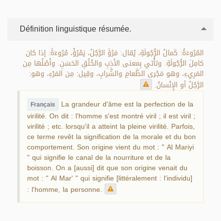
Définition linguistique résumée.
المُرُوءَةُ: كَمالُ الرُّجُولَةِ، يُقال: مَرُؤَ الرَّجُلُ، يَمْرُؤُ، مُرُوءَةً: إذا كان
كامِلَ الرُّجُولَةِ. وتأْتي بِمعنى الأَدَبِ والخُلُقِ الحَسَنِ. وأَصْلُها مِن
المَرِيءِ، وهو مَجْرى الطَّعامِ والشَّرابِ، وقِيل: مِن المَرْءِ، وهو:
الرَّجُلُ أو الإِنْسانُ.
La grandeur d'âme est la perfection de la
Français
virilité. On dit : l'homme s'est montré viril ; il est viril ;
virilité ; etc. lorsqu'il a atteint la pleine virilité. Parfois,
ce terme revêt la signification de la morale et du bon
comportement. Son origine vient du mot : " Al Mariyi
" qui signifie le canal de la nourriture et de la
boisson. On a [aussi] dit que son origine venait du
mot : " Al Mar' " qui signifie [littéralement : l'individu]
: l'homme, la personne.