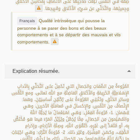
صِفَةٌ في النَّفْسِ تَبْعَثُ صاحِبِهَا على الاتِّصافِ بِمَحاسِنِ الأَخْلاقِ
وجِميلِها، والتَّخَلِّي عن سَيِّءِ الأَخْلاقِ وقَبِيحِها.
Qualité intrinsèque qui pousse la
Français
personne à se parer des bons et des beaux
comportements et à se départir des mauvais et vils
comportements.
Explication résumée.
المُرُوءَةُ مِن الصِّفاتِ والخِصالِ التي تَحْمِلُ على التَّحَلِّي بِالآدابِ
الإِسْلامِيَّةِ الكَرِيمَةِ والأَخْلاقِ الفاضِلَةِ مع الله تعالى، ومع النَّفْسِ
وسائِرِ الخَلْقِ، وتَنْبَنِي المُرُوءَةُ على رُكْنَيْنِ أَساسِيَيْنِ، وهما:
الإِنْصافُ مِن النَّفْسِ، والإِحْسانُ في مُعامَلَةِ الآخرين، وهي
قِسْمانِ: 1- مُرُوءَةُ الفِعْلِ: وهي اسْتِعْمالُ ما يُحِبُّهُ اللهُ
والمُسْلِمونَ مِن الخِصالِ، مِمَّا يُجَمِّلُ ويُزَيِّنُ المَرْءَ فيما هو مُخْتَصٌّ
بِه، أو مُتَعَدٍّ إلى غَيْرِهِ، كَتَقْوَى اللهِ، وصِلَةِ الَأرْحامِ، وإِكرامِ
الضَّيْفِ، وحُسْنِ العِشْرَةِ، وغَيْر ذلك. 2- مُرُوءَةُ التَّرْكِ: وهي اجْتِنابُ
ما يَكْرَهُ اللهُ والمُسْلِمونَ مِن الخِصالِ، بِتَرْكِ ما يُدنِّسُ النَّفْسَ