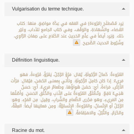
Vulgarisation du terme technique.
يَرِد مُصْطلَح (مُرُوءَة) في الفقه في عِدَّة مواضِعَ، منها: كتاب
القَضاء، والشَّهادَةِ، والوَقْف، وفي كتاب الجامع للآداب، وغَيْر
ذلك. وَيَرِد أيضاً في عِلْمِ الحَدِيثِ عند الكَلامِ على صِفاتِ الرَّاوِي،
وشُرُوطِ الحديث الصَّحِيح.
Définition linguistique.
المُرُوءَةُ: كَمالُ الرُّجُولَةِ، يُقال: مَرُؤَ الرَّجُلُ، يَمْرُؤُ، مُرُوءَةً، فهو
مَرِيءٌ: إذا كان كامِلَ الرُّجُولَةِ. وتأْتي بِمعنى الحُسْنِ، فيُقال: مَرُأَت
الأَرْضُ، مَراءَةً، أيْ: حَسُنَ هَواؤُها، وطَعامٌ مَرِيءٌ، أيْ: حَسَنٌ
هَنِيءٌ نافِعٌ. وتُطْلَقُ المُرُوءَةُ على الأَدَبِ والخُلُقِ الحَسَنِ. وأَصْلُها
مِن المَرِيءِ، وهو مَجْرى الطَّعامِ والشَّرابِ، وقِيل: مِن المَرْءِ، وهو:
الرَّجُلُ أو الإِنْسانُ، والمُرُوءَةُ: الإِنْسانِيَّةُ. ومِن مَعانِيها أيضاً: العِفَّةُ،
والكَرَمُ، والنُّبْلُ، والاسْتِقامَةُ.
Racine du mot.