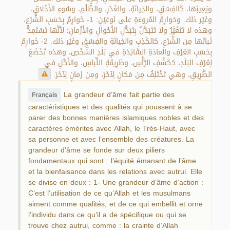
ويَعِيبُها، كَالفِسْقِ، والخِيانَةِ، والغَدْرِ، والظُّلْمِ، وسُوءِ الأَخْلاقِ،
وغَيْر ذلك. وخوارِمُ المُروءَةِ على نَوعَيْنِ: 1- خَوارِمٌ بِحَسَبِ الشَّرْعِ،
وهذه لا تَتَغَيَّرُ ولا تَتَبَدَّلُ بِتَبَدُّلِ الأَحْوالِ والأَزْمانِ؛ لأنَّها تَسْتَمِدُّ
ثَباتَها مِن الشَّرْعِ، كالكَذِبِ والخِيانَةِ والفِسْقِ وغَيْر ذلك. 2- خَوارِمٌ
بِحَسَبِ العُرْفِ والعادَةِ السَّائِدَةِ في بَلَدِ الشَّخْصِ، وهذه تَخْضَعُ
لِعُرْفِ البَلَدِ، ككَشْفِ الرَّأْسِ، وطَرِيقَةِ اللِّباسِ، والأَكْلِ في
الطَّرِيقِ، وهي تَخْتَلِفُ مِن مَكانٍ لِآخَرَ، ومِن زَمانٍ لِآخَرَ.
La grandeur d’âme fait partie des
Français
caractéristiques et des qualités qui poussent à se
parer des bonnes manières islamiques nobles et des
caractères émérites avec Allah, le Très-Haut, avec
sa personne et avec l’ensemble des créatures. La
grandeur d’âme se fonde sur deux piliers
fondamentaux qui sont : l’équité émanant de l’âme
et la bienfaisance dans les relations avec autrui. Elle
se divise en deux : 1- Une grandeur d’âme d’action :
C’est l’utilisation de ce qu’Allah et les musulmans
aiment comme qualités, et de ce qui embellit et orne
l’individu dans ce qu’il a de spécifique ou qui se
trouve chez autrui, comme : la crainte d’Allah