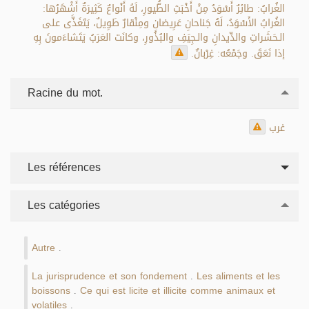
الغُرابُ: طائِرٌ أَسْوَدُ مِنْ أَخْبَثِ الطُّيورِ، لَهُ أَنْواعٌ كَثِيرَةٌ أَشْهَرُها:
الغُرابُ الأَسْوَدُ، لَهُ جَناحانِ عَرِيضانِ ومِنْقارٌ طَوِيلٌ، يَتَغَذَّى على
الـحَشَراتِ والدِّيدانِ والـجِيَفِ والبُذُورِ، وكانَت العَرَبُ يَتَشاءَمونَ بِهِ
إذا نَعَقَ. وجَمْعُه: غِرْبانٌ.
Racine du mot.
غرب
Les références
Les catégories
Autre
.
La jurisprudence et son fondement
Les aliments et les
.
boissons
Ce qui est licite et illicite comme animaux et
.
volatiles
.