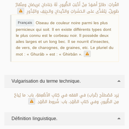
الغُرابُ: طائِرٌ أَسْوَدُ مِنْ أَخْبَثِ الطُّيورِ، لَهُ جَناحانِ عَرِيضانِ ومِنْقارٌ
طَوِيلٌ، يَتَغَذَّى على الـحَشَراتِ والدِّيدانِ والـجِيَفِ والبُذُورِ.
Oiseau de couleur noire parmi les plus
Français
pernicieux qui soit. Il en existe différents types dont
le plus connu est le corbeau noir. Il possède deux
ailes larges et un long bec. Il se nourrit d’insectes,
de vers, de charognes, de graines, etc. Le pluriel du
mot : « Ghurâb » est : « Ghirbân ».
Vulgarisation du terme technique.
يَرِد مُصْطلَح (غُراب) في الفقه في كِتابِ الأَطْعِمَةِ، باب: ما يُباحُ
مِن الطُّيورِ، وفي كتابِ الصَّيْدِ، باب: شُروط الصَّيْدِ.
Définition linguistique.