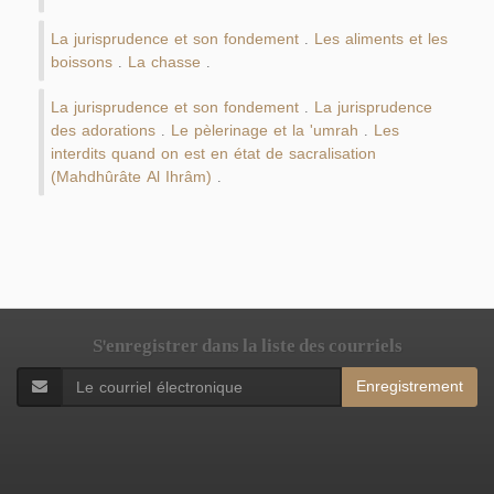
La jurisprudence et son fondement
Les aliments et les
.
boissons
La chasse
.
.
La jurisprudence et son fondement
La jurisprudence
.
des adorations
Le pèlerinage et la 'umrah
Les
.
.
interdits quand on est en état de sacralisation
(Mahdhûrâte Al Ihrâm)
.
S'enregistrer dans la liste des courriels
Enregistrement