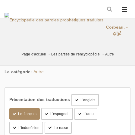
Corbeau. -
غُرَابٌ
Page d'accueil
Les parties de l'encyclopédie
Autre
La catégorie:
Autre
.
Présentation des traductions
L'anglais
Le français
L'espagnol.
L'urdu
L'indonésien
Le russe