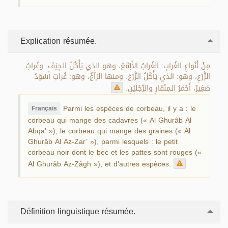
Explication résumée.
مِنْ أَنْواعِ الغُرابِ: الغُرابُ الأَبْقَعُ، وهو الذي يَأْكُلُ الـجِيَفَ. وغُرابُ
الزَّرْعِ، وهو: الذي يَأْكُلُ الزَّرْعَ. ومنها الزاَّغُ، وهو: غُرابٌ أَسْوَدُ
صَغِيرٌ، أَحْمَرُ الـمِنْقارِ والرِّجْلَيْنِ.
Parmi les espèces de corbeau, il y a : le
Français
corbeau qui mange des cadavres (« Al Ghurâb Al
Abqa’ »), le corbeau qui mange des graines (« Al
Ghurâb Al Az-Zar’ »), parmi lesquels : le petit
corbeau noir dont le bec et les pattes sont rouges («
Al Ghurâb Az-Zâgh »), et d’autres espèces.
Définition linguistique résumée.