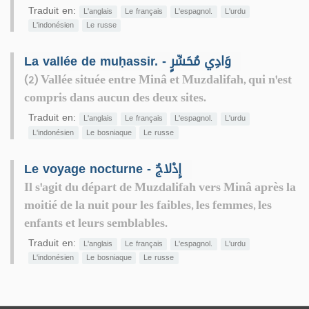
Traduit en:
L'anglais
Le français
L'espagnol.
L'urdu
L'indonésien
Le russe
La vallée de muḥassir. - وَادِي مُحَسِّرٍ
(2) Vallée située entre Minâ et Muzdalifah, qui n'est
compris dans aucun des deux sites.
Traduit en:
L'anglais
Le français
L'espagnol.
L'urdu
L'indonésien
Le bosniaque
Le russe
Le voyage nocturne - إِدْلاجٌ
Il s'agit du départ de Muzdalifah vers Minâ après la
moitié de la nuit pour les faibles, les femmes, les
enfants et leurs semblables.
Traduit en:
L'anglais
Le français
L'espagnol.
L'urdu
L'indonésien
Le bosniaque
Le russe