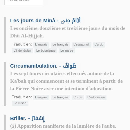
Les jours de Minâ - أيّامُ مِنى
Les onzième, douzième et treizième jours du mois de
Dhû Al-Ḥijjah.
Traduit en:
L'anglais
Le français
L'espagnol.
L'urdu
L'indonésien
Le bosniaque
Le russe
Circumambulation. - طَوافٌ
Les sept tours circulaires effectués autour de la
Ka’bah qui commencent et se terminent à partir de
la Pierre Noire avec une intention d’adoration.
Traduit en:
L'anglais
Le français
L'urdu
L'indonésien
Le russe
Briller. - إِسْفارٌ
(2) Apparition manifeste de la lumière de l'aube.